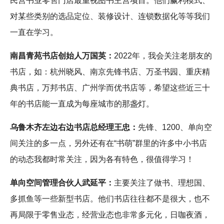
民营书业零售门店最重视图书主营项目。他们赢利模式、
对某些类别的选品定位、装修设计、连锁数据化等等我们
一直在学习。
南昌青苑书店创始人万国英：
2022年，我会关注老朋友的
书店，如：杭州晓风、南京先锋书店、万圣书园、重庆精
典书店，万邦书店、广州学而优书店等，希望这些近三十
年的书店能一直成为每座城市的那盏灯。
乌鲁木齐左边右边书店总经理王忠：
先锋、1200、单向空
间关注的多一点，另外还有在“书萌”群里的许多中小书店
的动态我都时常关注，因为各有特色，很值得学习！
单向空间管理合伙人武延平：
主要关注了做书、理想国、
多抓鱼等一些新型书店。他们书店往往都不是很大，也不
再局限于零售业态，经营业态也非常多元化，日咖夜酒，