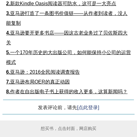
2.
新款Kindle Oasis阅读器可防水，这可是一大亮点
3.
亚马逊打造了一条图书价值链——从作者到读者，没人
能复制
4.
亚马逊要开更多书店——因这古老业务过了贝佐斯四大
关
5.
一个170年历史的大出版公司，如何能保持小公司的运营
模式
6.
亚马逊：2016全民阅读调查报告
7.
亚马逊布局OER的真正动因
8.
作者在自出版电子书上获得的收入更多，这算新闻吗？
发表评论前，请先
[点此登录]
想买书，点击封面，网店购买