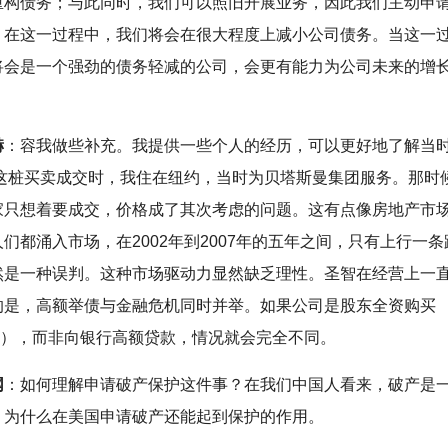
重构债务；与此同时，我们可以照旧开展业务，因此我们主动申请
。在这一过程中，我们将会在很大程度上减小公司债务。当这一
将会是一个强劲的债务轻减的公司，会更有能力为公司未来的增
赫
：容我做些补充。我提供一些个人的经历，可以更好地了解当
年当这桩买卖成交时，我住在纽约，当时为贝塔斯曼集团服务。那时
家只想着要成交，价格成了其次考虑的问题。这有点像房地产市
们都涌入市场，在2002年到2007年的五年之间，只有上行一
然是一种误判。这种市场驱动力显然缺乏理性。圣智在经营上一
的是，高额举债与金融危机同时并举。如果公司是股东全资购买
TY），而非向银行高额贷款，情况就会完全不同。
网
：如何理解申请破产保护这件事？在我们中国人看来，破产是
。为什么在美国申请破产还能起到保护的作用。