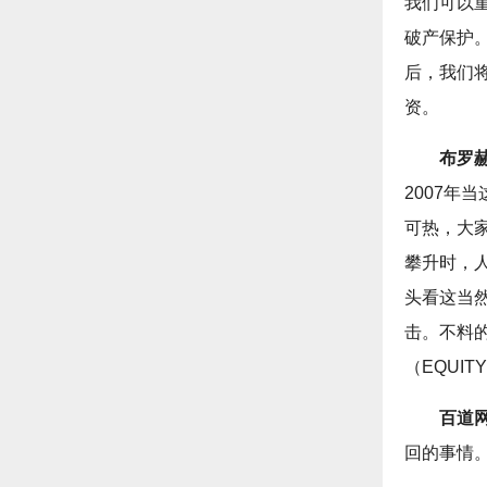
我们可以
破产保护
后，我们
资。
布罗
2007
可热，大
攀升时，人
头看这当
击。不料
（EQUI
百道
回的事情