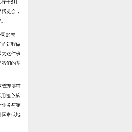
行于8月
书博览会，
作。
公司的未
护的进程做
因为这件事
是我们的基
营管理层可
不用担心第
际业务与第
外国家或地