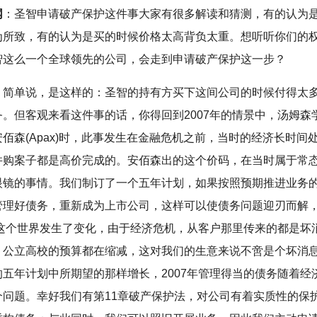
网
：圣智申请破产保护这件事大家有很多解读和猜测，有的认为
为所致，有的认为是买的时候价格太高背负太重。想听听你们的
智这么一个全球领先的公司，会走到申请破产保护这一步？
：简单说，是这样的：圣智的持有方买下这间公司的时候付得太
务。但客观来看这件事的话，你得回到2007年的情景中，汤姆森
佰森(Apax)时，此事发生在金融危机之前，当时的经济长时间
并购案子都是高价完成的。安佰森出的这个价码，在当时属于常
眼镜的事情。我们制订了一个五年计划，如果按照预期推进业务
管理好债务，重新成为上市公司，这样可以使债务问题迎刃而解
年，这个世界发生了变化，由于经济危机，从客户那里传来的都是坏
、公立高校的预算都在缩减，这对我们的生意来说不啻是个坏消
的五年计划中所期望的那样增长，2007年管理得当的债务随着经
个问题。幸好我们有第11章破产保护法，对公司有着实质性的保