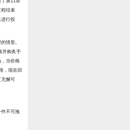
了第11章
过程结束
长进行投
时的情形。
候并购炙手
场，当价格
条路，现在回
直无懈可
一件不可挽