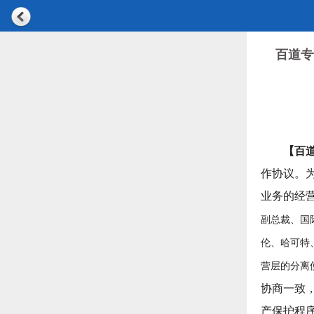
百道专
【百
作协议。
业务的经
副总裁、国
伦、哈可特
营层的分离
协商一致
产保护程