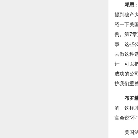
邓恩
提到破产
绍一下美
例。第7
事，这些
去做这种
计，可以
成功的公
护我们重
布罗
的，这样
官会说“不
美国