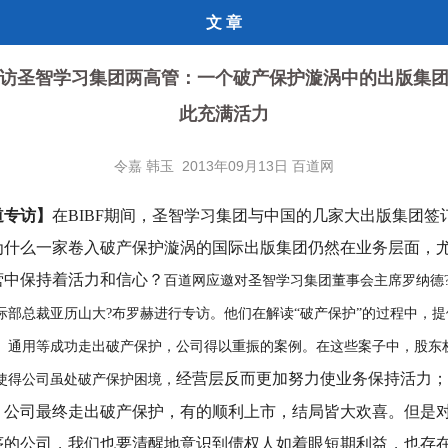
文 章
访圣智学习集团两高管：一个破产保护漩涡中的出版集
此充满活力
令嘉 韩玉 2013年09月13日 百道网
道专访】
在BIBF期间，圣智学习集团与中国的几家大出版集团签
为什么一家卷入破产保护漩涡的国际出版集团仍然在业务层面，
营中保持着活力和信心？
百道网应邀对
圣智学习集团董事会主席罗纳德
际部总裁亚历山大?布罗赫进行专访。他们在解读“破产保护”的过程中，
、通用等成功走出破产保护，公司得以重振的案例。在这些案子中，股东
经营层反而更加努力使业务保持活力；
使得公司虽处破产保护困境，
，公司最终走出破产保护，有的顺利上市，结局皆大欢喜。但是
序的公司，我们也要清醒地意识到债权人如着眼短期利益，也存