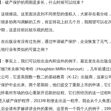
网
：破产保护的周期是多长，什么时候可以结束？
：这很难说。这里面涉及到不同类型的债权人，大家存在着分歧
有很多协商与调解的工作，肯定得花上好几个月，我期望可以在20
护期，这是目前比较乐观的想法。
：在出版业有没有过先例，通过申请破产保护，企业恢复了元气
其他行业有类似的可援之例？
网
：事实上，我们可以给出业内和业外的例子。最近发生在出版
?米夫林?哈考特（Houghton Mifflin Harcourt），几年前
大公司，它是美国数一数二的基础教育（K-12）出版商，这家公
产保护中走出来。两个星期前，他们提交了重新上市的申请，它
也怀着对市场的信心重新开启新的征程。它们所经历的这一过程
末进入破产保护程序，2013年初便走出这一程序。我会从个人角
之后会请布罗赫讲讲业外的案例。这里有一个我个人的例子，199