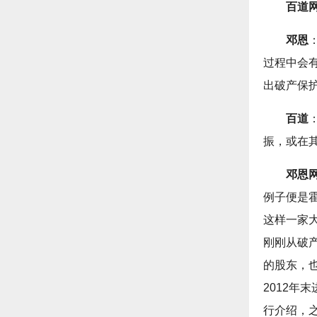
百道
邓恩
过程中会
出破产保
百道
振，或在
邓恩
例子便是霍顿
这样一家
刚刚从破
的股东，
2012年
行介绍，