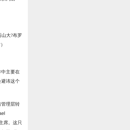
历山大?布罗
右）
作中主要在
会避讳这个
着管理层转
el
会主席。这只