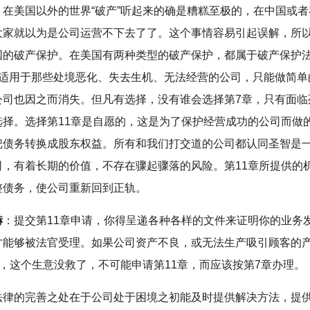
：在美国以外的世界“破产”听起来的确是糟糕至极的，在中国或
大家就以为是公司运营不下去了了。这个事情容易引起误解，所
国的破产保护。在美国有两种类型的破产保护，都属于破产保护
章适用于那些处境恶化、失去生机、无法经营的公司，只能做简单
公司也因之而消失。但凡有选择，没有谁会选择第7章，只有面临
选择。选择第11章是自愿的，这是为了保护经营成功的公司而做
把债务转换成股东权益。所有和我们打交道的公司都认同圣智是
司，有着长期的价值，不存在骤起骤落的风险。第11章所提供的
整债务，使公司重新回到正轨。
赫
：提交第11章申请，你得呈递各种各样的文件来证明你的业务
才能够被法官受理。如果公司资产不良，或无法生产吸引顾客的
”，这个生意没救了，不可能申请第11章，而应该按第7章办理。
法律的完善之处在于公司处于困境之初能及时提供解决方法，提