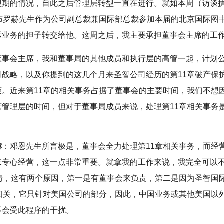
型期的情况，自此之后管理层转型一直在进行。就如本周（访谈执
，布罗赫先生作为公司副总裁兼国际部总裁参加本届的北京国际图
际业务的担子转交给他。这周之后，我主要承担董事会主席的工
董事会主席，我和董事局的其他成员和执行层的高管一起，计划
司战略，以及你提到的这几个月来圣智公司经历的第11章破产保
策。近来第11章的相关事务占据了董事会的主要时间，我们不想
营管理层的时间，但对于董事局成员来说，处理第11章相关事务
赫
：邓恩先生所言极是，董事会全力处理第11章相关事务，而经
来专心经营，这一点非常重要。就拿我的工作来说，我完全可以
事情，这有两个原因，第一是有董事会来负责，第二是因为圣智国
无相关，它只针对美国公司的部分，因此，中国业务或其他美国以
不会受此程序的干扰。