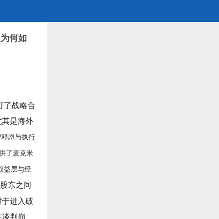
团为何如
订了战略合
尤其是海外
?邓恩与执行
提供了麦克米
权益层与经
股东之间
对于进入破
在谈判崩