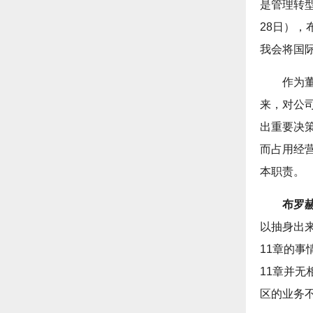
是管理转
28日）
我会将国
作为
来，对公
出重要决
而占用经
本职责。
布罗
以抽身出
11章的
11章并
区的业务