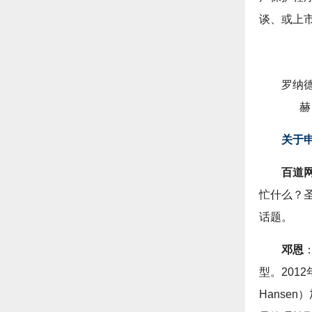
谈、或上
罗纳德
赫
关于
百道
忙什么？
话题。
邓恩
型。201
Hanse