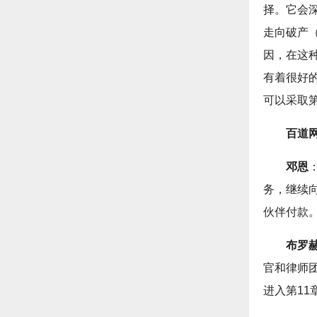
择。它会
走向破产
因，在这
有着很好
可以采取
百道
邓恩
务，继续
伙伴付款
布罗
官和律师
进入第1