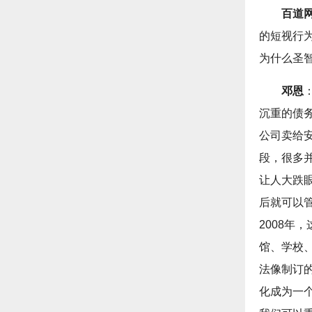
百道
的短视行
为什么圣
邓恩
沉重的债
公司卖给安
段，很多
让人大跌
后就可以
2008
馆、学校
法像制订
化成为一