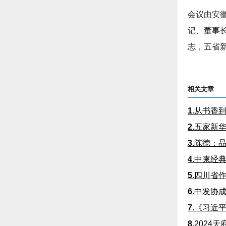
会议由安
记、董事
志，五省
相关文章
1.
从书香
2.
五家新华
3.
陈德：品
4.
中柬经
5.
四川省
6.
中发协
7.
《习近
8.
2024