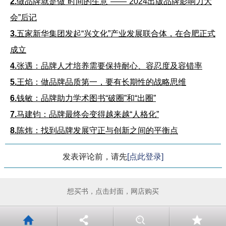
2.
做品牌就是做“时间的生意”——“2024出版品牌影响力大
会”后记
3.
五家新华集团发起“兴文化”产业发展联合体，在合肥正式
成立
4.
张遇：品牌人才培养需要保持耐心、容忍度及容错率
5.
王焰：做品牌品质第一，要有长期性的战略思维
6.
钱敏：品牌助力学术图书“破圈”和“出圈”
7.
马建钧：品牌最终会变得越来越“人格化”
8.
陈炜：找到品牌发展守正与创新之间的平衡点
发表评论前，请先
[点此登录]
想买书，点击封面，网店购买