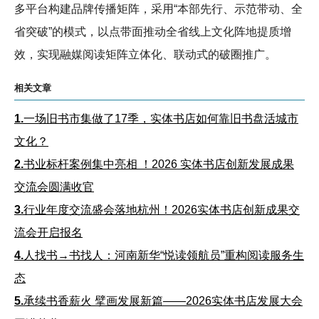
多平台构建品牌传播矩阵，采用“本部先行、示范带动、全
省突破”的模式，以点带面推动全省线上文化阵地提质增
效，实现融媒阅读矩阵立体化、联动式的破圈推广。
相关文章
1.
一场旧书市集做了17季，实体书店如何靠旧书盘活城市
文化？
2.
书业标杆案例集中亮相 ！2026 实体书店创新发展成果
交流会圆满收官
3.
行业年度交流盛会落地杭州！2026实体书店创新成果交
流会开启报名
4.
人找书→书找人：河南新华“悦读领航员”重构阅读服务生
态
5.
承续书香薪火 擘画发展新篇——2026实体书店发展大会