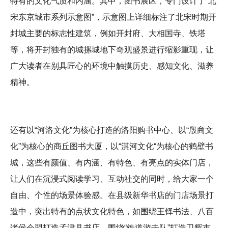
特有的文化气质和内涵。其中，图书展区，专门设计了“北
宋东京城市系列示意图”，示意图上详细标注了北宋时期开
封城主要的标志性建筑，例如开封府、大相国寺、铁塔
等，将开封独有的城摞城地下奇观盛景进行缩影重现，让
广大读者在别具匠心的环境中触摸历史、感知文化、滋养
精神。
还有以“河洛文化”为核心打造的洛阳购书中心、以“殷商文
化”为核心的商丘图书大厦，以“淇河文化“为核心的鹤壁书
城，这些有颜值、有内涵、有特色、有亮点的实体门店，
让人们在沉浸式阅读学习、互动社交的同时，给大家一个
自由、个性的场景体验感。在县级新华书店的门店场景打
造中，突出特有的点状文化特色，如围绕王铎书法、八百
诸侯会盟打造孟津县书店，围绕“铁道游击队”打造卫辉市