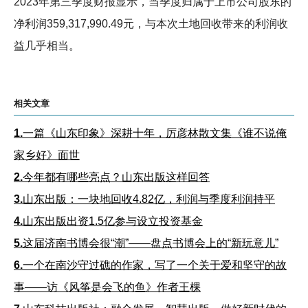
2023年第三季度财报显示，当季度归属于上市公司股东的
净利润359,317,990.49元，与本次土地回收带来的利润收
益几乎相当。
相关文章
1.
一篇《山东印象》深耕十年，厉彦林散文集《谁不说俺
家乡好》面世
2.
今年都有哪些亮点？山东出版这样回答
3.
山东出版：一块地回收4.82亿，利润与季度利润持平
4.
山东出版出资1.5亿参与设立投资基金
5.
这届济南书博会很“潮”——盘点书博会上的“新玩意儿”
6.
一个在南沙守过礁的作家，写了一个关于爱和坚守的故
事——访《风筝是会飞的鱼》作者王棵