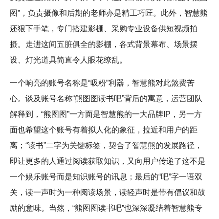
图”，负责摄像和后期的老师亦是精工巧匠。此外，智慧熊
还狠下手笔，专门搭建影棚、采购专业设备供短视频拍
摄。走进这间五脏俱全的影棚，各式背景幕布、场景摆
设、灯光道具简直令人眼花缭乱。
一个响亮的账号名称是“吸粉”利器，智慧熊对此煞费苦
心。谈及账号名称“熊图图读书吧”背后的寓意，运营团队
解释到，“熊图图”一方面是智慧熊的一大品牌IP，另一方
面也希望这个账号有着拟人化的象征，拉近和用户的距
离；“读书”二字为关键标签，契合了智慧熊的发展路径，
即让更多的人通过阅读获取知识，又向用户传递了这不是
一个娱乐账号而是知识账号的讯息；最后的“吧”字一语双
关，读一声时为一种阅读场景，读轻声时是带有倡议和鼓
励的意味。当然，“熊图图读书吧”也深深凝结着智慧熊专