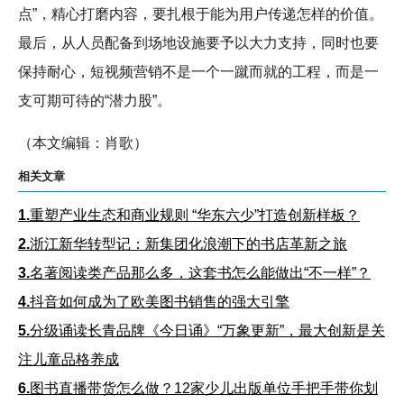
点”，精心打磨内容，要扎根于能为用户传递怎样的价值。
最后，从人员配备到场地设施要予以大力支持，同时也要
保持耐心，短视频营销不是一个一蹴而就的工程，而是一
支可期可待的“潜力股”。
（本文编辑：肖歌）
相关文章
1.
重塑产业生态和商业规则 “华东六少”打造创新样板？
2.
浙江新华转型记：新集团化浪潮下的书店革新之旅
3.
名著阅读类产品那么多，这套书怎么能做出“不一样”？
4.
抖音如何成为了欧美图书销售的强大引擎
5.
分级诵读长青品牌《今日诵》“万象更新”，最大创新是关
注儿童品格养成
6.
图书直播带货怎么做？12家少儿出版单位手把手带你划