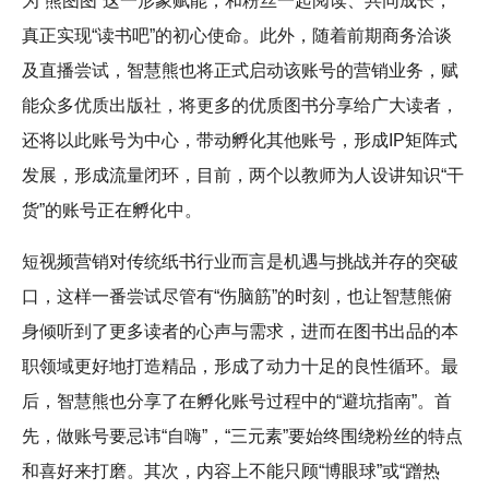
为“熊图图”这一形象赋能，和粉丝一起阅读、共同成长，
真正实现“读书吧”的初心使命。此外，随着前期商务洽谈
及直播尝试，智慧熊也将正式启动该账号的营销业务，赋
能众多优质出版社，将更多的优质图书分享给广大读者，
还将以此账号为中心，带动孵化其他账号，形成IP矩阵式
发展，形成流量闭环，目前，两个以教师为人设讲知识“干
货”的账号正在孵化中。
短视频营销对传统纸书行业而言是机遇与挑战并存的突破
口，这样一番尝试尽管有“伤脑筋”的时刻，也让智慧熊俯
身倾听到了更多读者的心声与需求，进而在图书出品的本
职领域更好地打造精品，形成了动力十足的良性循环。最
后，智慧熊也分享了在孵化账号过程中的“避坑指南”。首
先，做账号要忌讳“自嗨”，“三元素”要始终围绕粉丝的特点
和喜好来打磨。其次，内容上不能只顾“博眼球”或“蹭热