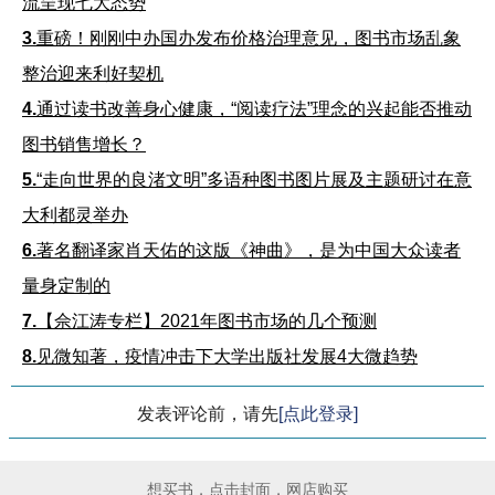
流呈现七大态势
3.
重磅！刚刚中办国办发布价格治理意见，图书市场乱象
整治迎来利好契机
4.
通过读书改善身心健康，“阅读疗法”理念的兴起能否推动
图书销售增长？
5.
“走向世界的良渚文明”多语种图书图片展及主题研讨在意
大利都灵举办
6.
著名翻译家肖天佑的这版《神曲》，是为中国大众读者
量身定制的
7.
【佘江涛专栏】2021年图书市场的几个预测
8.
见微知著，疫情冲击下大学出版社发展4大微趋势
发表评论前，请先
[点此登录]
想买书，点击封面，网店购买