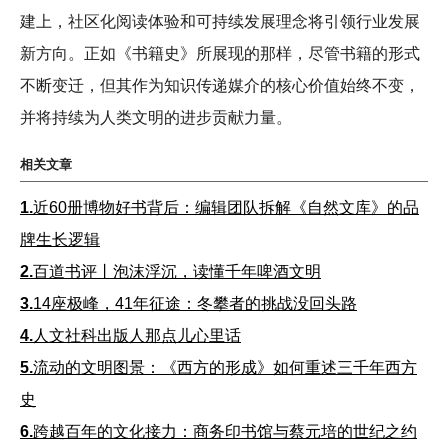
建上，社区化阅读体验和可持续发展理念将引领行业发展
新方向。正如《书籍史》所展现的那样，尽管书籍的形式
不断变迁，但其作为知识传递媒介的核心价值始终不变，
并将持续为人类文明的进步贡献力量。
相关文章
1.
近60册博物好书背后：编辑团队拆解《自然文库》的品
牌生长逻辑
2.
百道书评丨泡沫浮沉，读懂千年啤酒文明
3.
14座极峰，41年征途：冬攀者的挑战没回头路
4.
人文社科出版人那点儿心里话
5.
流动的文明图景：《西方的形成》如何重述三千年西方
史
6.
跨越百年的文化接力：商务印书馆与蔡元培的世纪之约