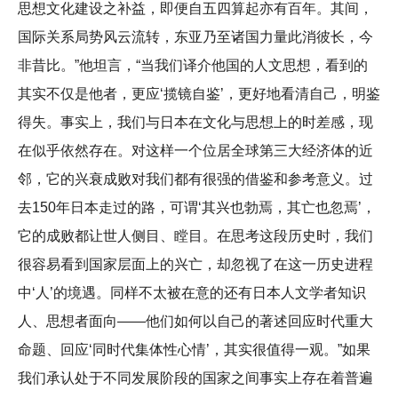
思想文化建设之补益，即便自五四算起亦有百年。其间，
国际关系局势风云流转，东亚乃至诸国力量此消彼长，今
非昔比。”他坦言，“当我们译介他国的人文思想，看到的
其实不仅是他者，更应‘揽镜自鉴’，更好地看清自己，明鉴
得失。事实上，我们与日本在文化与思想上的时差感，现
在似乎依然存在。对这样一个位居全球第三大经济体的近
邻，它的兴衰成败对我们都有很强的借鉴和参考意义。过
去150年日本走过的路，可谓‘其兴也勃焉，其亡也忽焉’，
它的成败都让世人侧目、瞠目。在思考这段历史时，我们
很容易看到国家层面上的兴亡，却忽视了在这一历史进程
中‘人’的境遇。同样不太被在意的还有日本人文学者知识
人、思想者面向——他们如何以自己的著述回应时代重大
命题、回应‘同时代集体性心情’，其实很值得一观。”如果
我们承认处于不同发展阶段的国家之间事实上存在着普遍