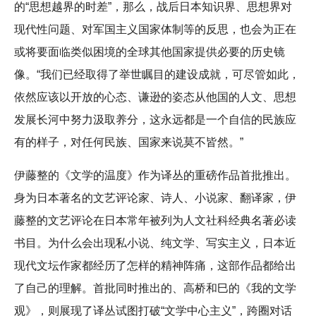
的“思想越界的时差”，那么，战后日本知识界、思想界对
现代性问题、对军国主义国家体制等的反思，也会为正在
或将要面临类似困境的全球其他国家提供必要的历史镜
像。“我们已经取得了举世瞩目的建设成就，可尽管如此，
依然应该以开放的心态、谦逊的姿态从他国的人文、思想
发展长河中努力汲取养分，这永远都是一个自信的民族应
有的样子，对任何民族、国家来说莫不皆然。”
伊藤整的《文学的温度》作为译丛的重磅作品首批推出。
身为日本著名的文艺评论家、诗人、小说家、翻译家，伊
藤整的文艺评论在日本常年被列为人文社科经典名著必读
书目。为什么会出现私小说、纯文学、写实主义，日本近
现代文坛作家都经历了怎样的精神阵痛，这部作品都给出
了自己的理解。首批同时推出的、高桥和巳的《我的文学
观》，则展现了译丛试图打破“文学中心主义”，跨圈对话