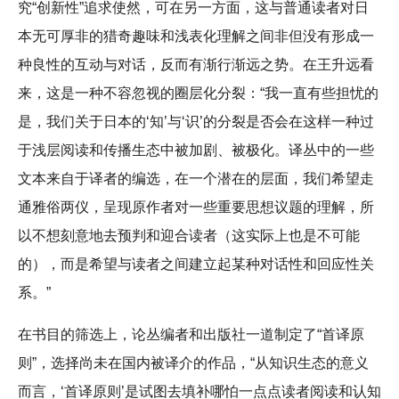
究“创新性”追求使然，可在另一方面，这与普通读者对日
本无可厚非的猎奇趣味和浅表化理解之间非但没有形成一
种良性的互动与对话，反而有渐行渐远之势。在王升远看
来，这是一种不容忽视的圈层化分裂：“我一直有些担忧的
是，我们关于日本的‘知’与‘识’的分裂是否会在这样一种过
于浅层阅读和传播生态中被加剧、被极化。译丛中的一些
文本来自于译者的编选，在一个潜在的层面，我们希望走
通雅俗两仪，呈现原作者对一些重要思想议题的理解，所
以不想刻意地去预判和迎合读者（这实际上也是不可能
的），而是希望与读者之间建立起某种对话性和回应性关
系。”
在书目的筛选上，论丛编者和出版社一道制定了“首译原
则”，选择尚未在国内被译介的作品，“从知识生态的意义
而言，‘首译原则’是试图去填补哪怕一点点读者阅读和认知