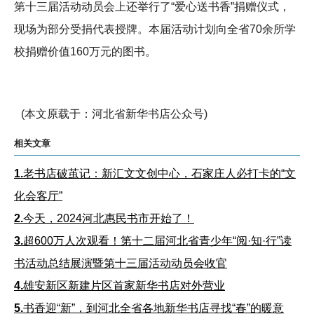
第十三届活动动员会上还举行了“爱心送书香”捐赠仪式，
现场为部分受捐代表授牌。本届活动计划向全省70余所学
校捐赠价值160万元的图书。
(本文原载于：河北省新华书店公众号)
相关文章
1.
老书店破茧记：新汇文文创中心，石家庄人必打卡的“文
化会客厅”
2.
今天，2024河北惠民书市开始了！
3.
超600万人次观看！第十二届河北省青少年“阅·知·行”读
书活动总结展演暨第十三届活动动员会收官
4.
雄安新区新建片区首家新华书店对外营业
5.
书香迎“新”，到河北全省各地新华书店寻找“春”的暖意