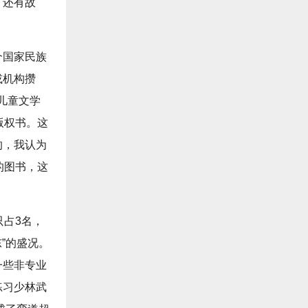
，还有故
个国家民族
或机构攒
本儿童文学
版权书。这
的，我认为
的图书，这
只占3名，
”的盛况。
一些非专业
练习少林武