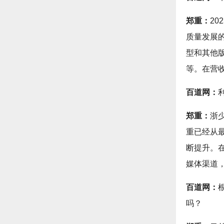
郑重：
2
质量发展
型和其他
等。在营
百道网：
郑重：
浙
重已经从
断提升。
媒体渠道
百道网：
吗？