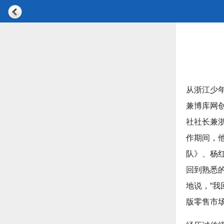
从浙江少
兼博库网
社社长兼浙
作期间，
队》、杨
回到熟悉
地说，“我
版零售市