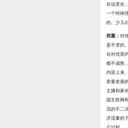
在说变化
一个特殊
的。少儿
郑重：
对
是不变的
在对优质
都不成熟
内容上来
质量发展
主播和家
国互联网
流的不二
济流量的
个过程。