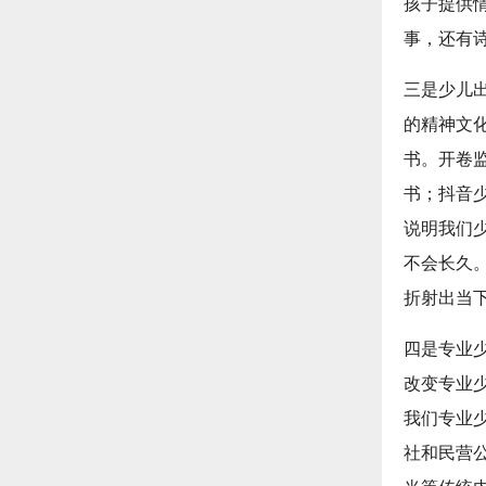
孩子提供
事，还有
三是少儿
的精神文
书。开卷监
书；抖音
说明我们
不会长久
折射出当
四是专业
改变专业少
我们专业
社和民营