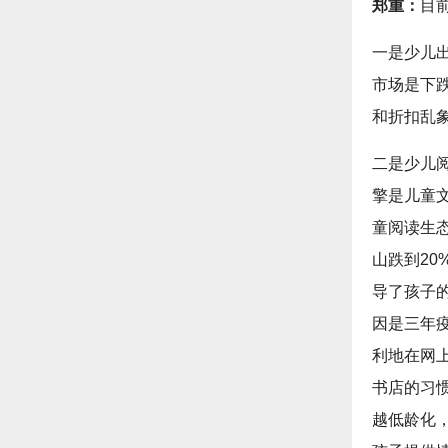
郑重：
目
一是少儿出
市场是下
和折扣乱
二是少儿
擎是儿童
童阅读生
山跌到2
导了孩子
因是三年
利地在网
书店的习
越低龄化