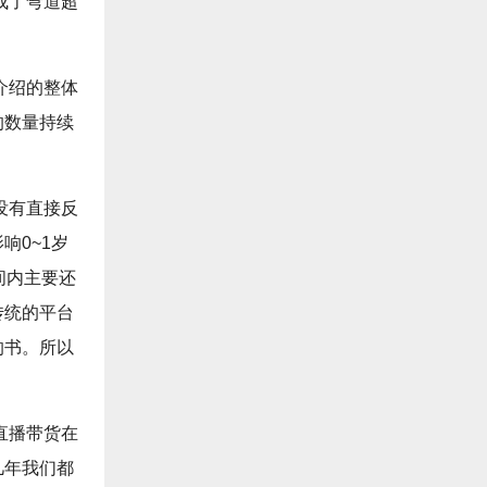
成了弯道超
介绍的整体
的数量持续
没有直接反
响0~1岁
间内主要还
传统的平台
的书。所以
直播带货在
几年我们都