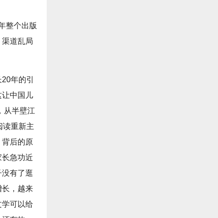
3年整个出版
。渠道乱局
20年的引
这让中国儿
，从半壁江
阅读重新主
。背后的原
家长急功近
子没有了逛
增长，越来
文学可以给