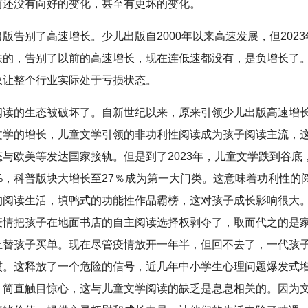
前还没有向好的变化，甚至有更坏的变化。
版告别了高速增长。少儿出版自2000年以来高速发展，但202
跌的，告别了以前的高速增长，现在连低速都没有，是负增长了
象让整个行业实际处于亏损状态。
阅读的生态被破坏了。自新世纪以来，原来引领少儿出版高速增长
文学的增长，儿童文学引领的非功利性阅读成为孩子阅读主流，
态与欧美等发达国家接轨。但是到了2023年，儿童文学跌到谷底
0%，科普版块大增长至27％成为第一大门类。这意味着功利性的
的阅读生活，填鸭式的功能性作品霸榜，这对孩子成长影响很大
疫情把孩子在地面书店的自主阅读选择权剥夺了，取而代之的是
上替孩子买单。现在尽管疫情放开一年半，但回不去了，一代孩
惯。这释放了一个危险的信号，近几年中小学生心理问题爆发式
，简直触目惊心，这与儿童文学阅读的缺乏是息息相关的。因为