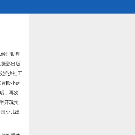
总经理助理
江摄影出版
段浙少社工
《冒险小虎
”后，再次
至半开玩笑
全国少儿出