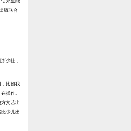
，使郑重能
少出版联合
到浙少社，
同，比如我
目在操作。
地方文艺出
实比少儿出