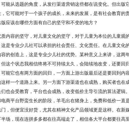
，可能从选题的角度，从发行渠道营销这些都在说变化。但出版
性，它可能对于一个孩子的成长，未来的发展，是有社会教育的
出版应该在哪些方面有自己的坚守和不变的地方？
优质内容的坚守，对儿童文化的坚守，对于儿童为本位的儿童观
。这是专业少儿社可以承担的社会责任、文化责任。在儿童文化
内容的创造上，这是专业少儿社的优势。某种意义上来讲，这两
，但这个状态我相信终将不可持续太久，会陆续地改变，还要回
。可能它也有两方面的回归，一方面上游出版最后还是要回到内
的这样一个道路上来。另一方面下游渠道也在成熟，购买者也在
长们也会受教育，平台也会成熟，改变低价主导引流的算法逻辑
和电商平台野蛮生长的阶段，羊毛出在猪身上，免费和低价一直
法门，但便宜没好货，尤其在精神文化产品领域更是这样。在新
下半场，现在连拼多多都在往高端走了，相信各大平台都要往高