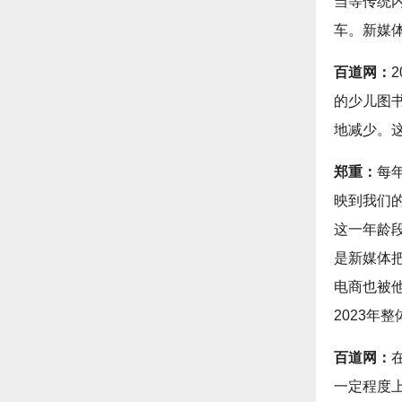
当等传统内
车。新媒
百道网：
的少儿图
地减少。
郑重：
每
映到我们
这一年龄
是新媒体
电商也被
2023年
百道网：
一定程度