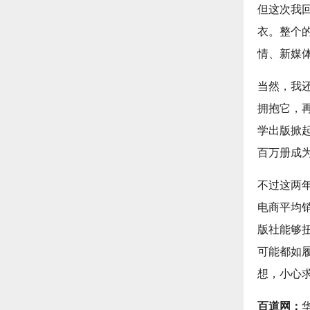
但这次我
衣。整个
情、新媒
当然，我
拥抱它，
学出版掀
百万册成
不过这两
电商平均
版社能够
可能都如
想，小心
百道网：