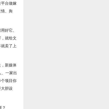
量平台做嫁
疫情、舆
。
何用好它、
辉，就给文
年就卖了上
走，新媒体
人、一家出
每个项目你
要大胆设
样？