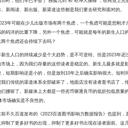
功时，他们早已学会了“独孤九剑”和“乾坤大挪移”，在商业上完
体、新阅读、新出版、新渠道这些都是我们要去研究和面对的。
2023年可能在少儿出版市场有两个焦虑，一个焦虑可能是您刚才
书的码洋的比重下降，另外一个焦虑，可能就是每年的新生人口
这两个焦虑还会持续下去吗？
年新生人口的持续减少是个大趋势，是不可逆转。但是2023年还
的市场上，因为我们存量的这些读者是稳定的。新生儿最多就是影
段，短期影响还是小的，但是放到10年之后确实影响很大。短时
把我们传统的渠道体系全部破坏了，地面店没有读者逛书店了，
他们腰斩了。新媒体上大都是一些劣币驱逐良币的低折扣低质量
整体市场确实是不良性的。
在前不久百道发布的《2023百道图书影响力数据报告》也提到，
上抑制了更多好书的出现，抑制了更多好书出现在读者面前。这