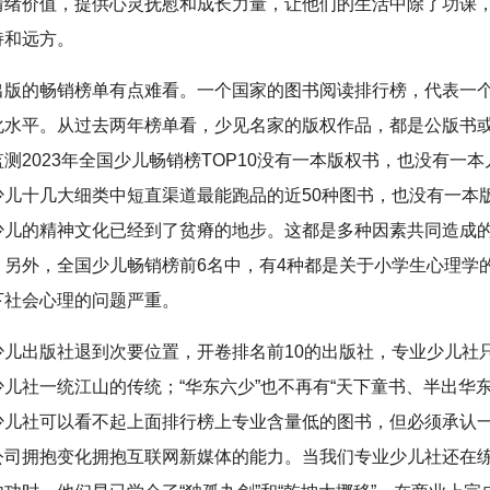
情绪价值，提供心灵抚慰和成长力量，让他们的生活中除了功课
诗和远方。
出版的畅销榜单有点难看。一个国家的图书阅读排行榜，代表一
化水平。从过去两年榜单看，少见名家的版权作品，都是公版书
测2023年全国少儿畅销榜TOP10没有一本版权书，也没有一
少儿十几大细类中短直渠道最能跑品的近50种图书，也没有一本
少儿的精神文化已经到了贫瘠的地步。这都是多种因素共同造成
。另外，全国少儿畅销榜前6名中，有4种都是关于小学生心理学
下社会心理的问题严重。
少儿出版社退到次要位置，开卷排名前10的出版社，专业少儿社
儿社一统江山的传统；“华东六少”也不再有“天下童书、半出华东
少儿社可以看不起上面排行榜上专业含量低的图书，但必须承认
公司拥抱变化拥抱互联网新媒体的能力。当我们专业少儿社还在