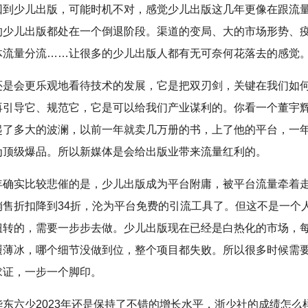
回到少儿出版，可能时机不对，感觉少儿出版这几年更像在跟流
的少儿出版都处在一个倒退阶段。渠道的变局、大的市场形势、
体流量分流……让很多的少儿出版人都有无可奈何花落去的感觉
还是会更乐观地看待技术的发展，它是把双刃剑，关键在我们如
再引导它、规范它，它是可以给我们产业谋利的。你看一个董宇
起了多大的波澜，以前一年就卖几万册的书，上了他的平台，一
为顶级爆品。所以新媒体是会给出版业带来流量红利的。
年确实比较悲催的是，少儿出版成为平台附庸，被平台流量牵着
销售折扣降到34折，沦为平台免费的引流工具了。但这不是一个
扭转的，需要一步步去做。少儿出版现在已经是白热化的市场，
履薄冰，哪个细节没做到位，整个项目都失败。所以很多时候需
求证，一步一个脚印。
华东六少2023年还是保持了不错的增长水平，浙少社的成绩怎么