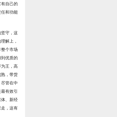
它有自己的
责任和功能
的坚守，这
的理解上，
年整个市场
归到优质的
容为王，高
成熟，带货
。尽管在中
是最有效引
媒体、新经
里走，这有