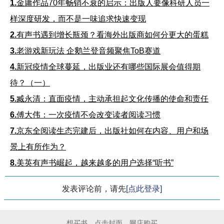
1.
金庸作品70年畅销不衰的启示：出版人要像科研人员一
样深度研发，而不是一味追求快速变现
2.
有声书遇到增长瓶颈？看海外出版商如何分更大的蛋糕
3.
老游戏新玩法 企鹅兰登音频聚焦ToB赛道
4.
新冠疫情全球蔓延，出版业还有哪些国际展会值得期
待？（一）
5.
臧永清：直面疫情，主动承担起文化传播的使命和责任
6.
傅大伟：一次疫情不会改变读者阅读习惯
7.
京东全阅读生态完建后，出版社如何在内容、用户和场
景上有所作为？
8.
美英有声书崛起，越来越多的用户选择“听书”
发表评论前，请先
[点此登录]
想买书，点击封面，网店购买