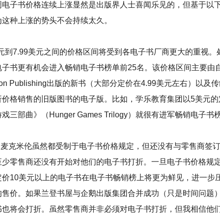
电子书价格连续上涨显然是出版界人士喜闻乐见的，但基于以
为这种上涨的势头不会持续太久。
元到7.99美元之间的价格区间将受到各电子书厂商更大的重视。
电子书更有机会进入畅销电子书榜单前25名。该价格区间主要由
on Publishing出版的新书（大部分定价在4.99美元左右）以及
折价格销售的旧版图书的电子版。比如，学乐教育集团以5美元的
三部曲》（Hunger Games Trilogy）就很有进军畅销电子
和麦克米伦虽然都受制于电子书价格规定，但还没有与零售商签
至少零售商还没有开始对他们的电子书打折。一旦电子书价格规
定价10美元以上的电子书在电子书畅销榜上将更为鲜见，进一步
均售价。如果兰登书屋与企鹅出版集团合并成功（只是时间问题
书也将会打折。虽然零售商并非必须对电子书打折，但我相信他