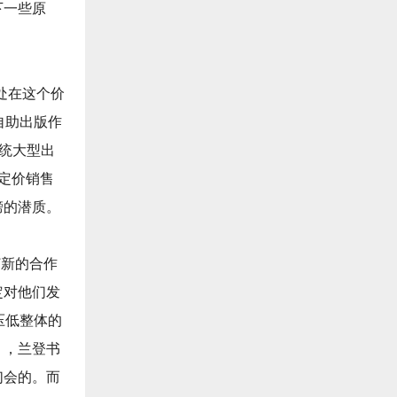
下一些原
处在这个价
自助出版作
传统大型出
定价销售
书榜的潜质。
订新的合作
定对他们发
压低整体的
），兰登书
们会的。而