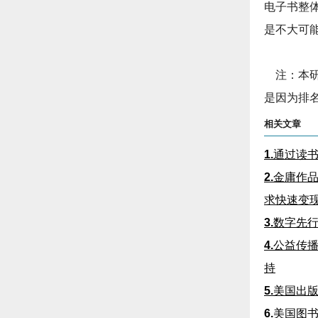
电子书整
是不大可
注：本研
是因为排
相关文章
1.
通过读书
2.
金庸作品
求快速变
3.
数字先行
4.
公益传
持
5.
美国出
6.
美国图书