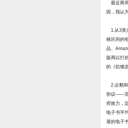
最近两周
因，我认
1.从3美
格区间的
品、Amaz
版商以打
的《饥饿游戏
2.企鹅
协议——
挥效力，
电子书平
屋的电子