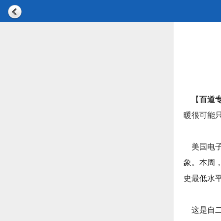
【
百道
暖很可能
美国电子
象。本周，
史最低水平
这是自二月