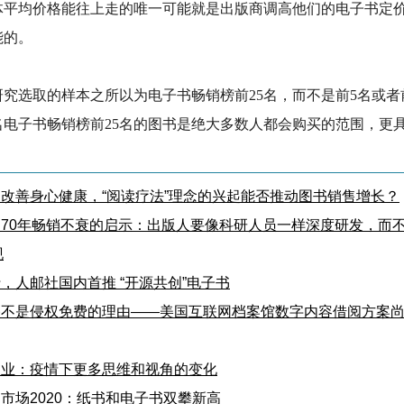
体平均价格能往上走的唯一可能就是出版商调高他们的电子书定
能的。
究选取的样本之所以为电子书畅销榜前25名，而不是前5名或者前
名电子书畅销榜前25名的图书是绝大多数人都会购买的范围，更
改善身心健康，“阅读疗法”理念的兴起能否推动图书销售增长？
70年畅销不衰的启示：出版人要像科研人员一样深度研发，而
现
，人邮社国内首推 “开源共创”电子书
播不是侵权免费的理由——美国互联网档案馆数字内容借阅方案
版业：疫情下更多思维和视角的变化
市场2020：纸书和电子书双攀新高