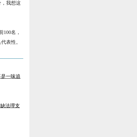
价，我想这
100名，
具代表性。
不是一味追
尚缺法理支