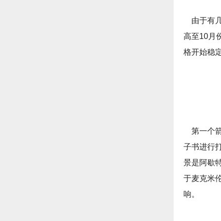
由于有几
高至10
格开始稳
第一个箭
子书进行
景是阿歇
于麦克米
响。