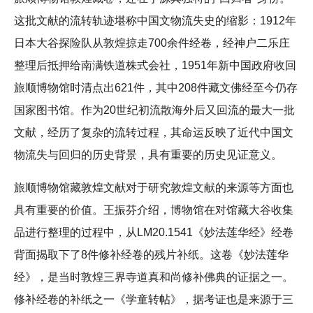
这批文献的流转轨迹堪称中国文物流失史的缩影：1912年
日本大谷探险队从敦煌掠走700余件经卷，经神户二乐庄
整理后抵押给南满铁道株式会社，1951年新中国政府收回
旅顺博物馆时清点出621件，其中208件藏文佛经至今仍存
国家图书馆。作为20世纪初流散海外后又回流的最大一批
文献，经历了复杂的流转过程，其命运反映了近代中国文
物流失与回归的历史背景，具有重要的历史见证意义。
旅顺博物馆藏敦煌文献对于研究敦煌文献的来源等方面也
具有重要的价值。王振芬介绍，博物馆在对馆藏大谷收集
品进行整理的过程中，从LM20.1541《妙法莲华经》经卷
背面揭取下了8件修补经卷的残片补纸。这卷《妙法莲华
经》，是当时敦煌三界寺道真和尚修补佛典的证据之一。
修补经卷的补纸之一《学童转帖》，据考证也是来源于三