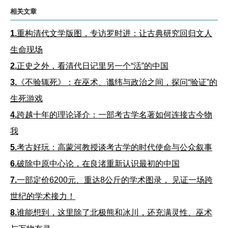
相关文章
1.
重构清代文学版图，专访罗时进：让古典研究回归文人
生命现场
2.
正史之外，看清代日记里另一个“活”的中国
3.
《不验辄死》：在巫术、谶纬与政治之间，探问“验证”的
生死游戏
4.
跨越十年的理论译介：一部考古学名著如何连接古今物
我
5.
考古好玩：高蒙河教授谈考古学的时代使命与公众叙事
6.
破除中原中心论，在良渚重新认识最初的中国
7.
一部定价6200元、重达8公斤的学术图录， 见证一场跨
世纪的学术接力！
8.
谁能想到，这里除了北极熊和冰川，还充满灵性、巫术