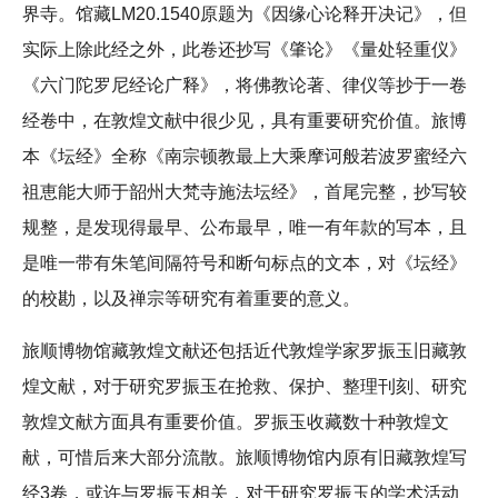
界寺。馆藏LM20.1540原题为《因缘心论释开决记》，但
实际上除此经之外，此卷还抄写《肇论》《量处轻重仪》
《六门陀罗尼经论广释》，将佛教论著、律仪等抄于一卷
经卷中，在敦煌文献中很少见，具有重要研究价值。旅博
本《坛经》全称《南宗顿教最上大乘摩诃般若波罗蜜经六
祖恵能大师于韶州大梵寺施法坛经》，首尾完整，抄写较
规整，是发现得最早、公布最早，唯一有年款的写本，且
是唯一带有朱笔间隔符号和断句标点的文本，对《坛经》
的校勘，以及禅宗等研究有着重要的意义。
旅顺博物馆藏敦煌文献还包括近代敦煌学家罗振玉旧藏敦
煌文献，对于研究罗振玉在抢救、保护、整理刊刻、研究
敦煌文献方面具有重要价值。罗振玉收藏数十种敦煌文
献，可惜后来大部分流散。旅顺博物馆内原有旧藏敦煌写
经3卷，或许与罗振玉相关，对于研究罗振玉的学术活动