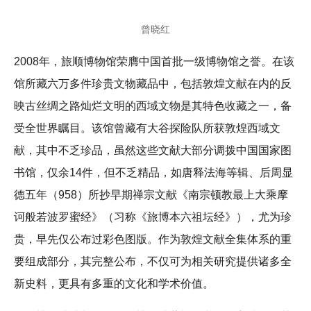
曾晓红
2008年，旅顺博物馆荣膺中国首批一级博物馆之誉。在该
馆所藏六万多件珍贵文物藏品中，包括敦煌文献在内的反
映古丝绸之路灿烂文明的西域文物是其特色收藏之一，备
受全世界瞩目。该馆曾藏有大谷探险队所获敦煌西域文
献，其中不乏珍品，虽然这些文献大部分调拨中国国家图
书馆，仅余14件，但不乏精品，如唐释法海等辑、后周显
德五年（958）所抄早期禅宗文献《南宗顿教最上大乘摩
诃般若波罗蜜经》（习称《旅博本六祖坛经》），尤为珍
贵，早先仅公布过彩色图版。作为敦煌文献全集体系的重
要组成部分，其完整公布，不仅可为相关研究提供诸多全
新史料，更具有多重的文化和学术价值。