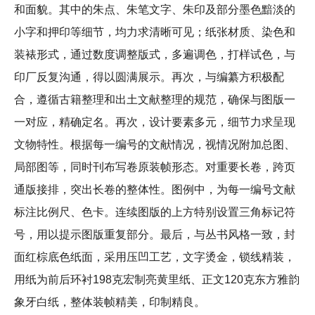
和面貌。其中的朱点、朱笔文字、朱印及部分墨色黯淡的
小字和押印等细节，均力求清晰可见；纸张材质、染色和
装裱形式，通过数度调整版式，多遍调色，打样试色，与
印厂反复沟通，得以圆满展示。再次，与编纂方积极配
合，遵循古籍整理和出土文献整理的规范，确保与图版一
一对应，精确定名。再次，设计要素多元，细节力求呈现
文物特性。根据每一编号的文献情况，视情况附加总图、
局部图等，同时刊布写卷原装帧形态。对重要长卷，跨页
通版接排，突出长卷的整体性。图例中，为每一编号文献
标注比例尺、色卡。连续图版的上方特别设置三角标记符
号，用以提示图版重复部分。最后，与丛书风格一致，封
面红棕底色纸面，采用压凹工艺，文字烫金，锁线精装，
用纸为前后环衬198克宏制亮黄里纸、正文120克东方雅韵
象牙白纸，整体装帧精美，印制精良。