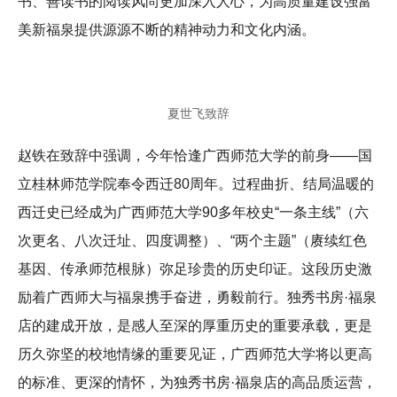
书、善读书的阅读风尚更加深入人心，为高质量建设强富
美新福泉提供源源不断的精神动力和文化内涵。
夏世飞致辞
赵铁在致辞中强调，今年恰逢广西师范大学的前身——国
立桂林师范学院奉令西迁80周年。过程曲折、结局温暖的
西迁史已经成为广西师范大学90多年校史“一条主线”（六
次更名、八次迁址、四度调整）、“两个主题”（赓续红色
基因、传承师范根脉）弥足珍贵的历史印证。这段历史激
励着广西师大与福泉携手奋进，勇毅前行。独秀书房·福泉
店的建成开放，是感人至深的厚重历史的重要承载，更是
历久弥坚的校地情缘的重要见证，广西师范大学将以更高
的标准、更深的情怀，为独秀书房·福泉店的高品质运营，