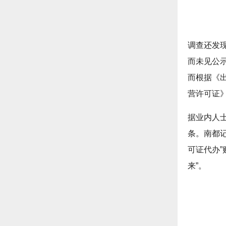
调查还发
而未见公
而根据《
营许可证
据业内人士
条。南都
可证代办”
来”。