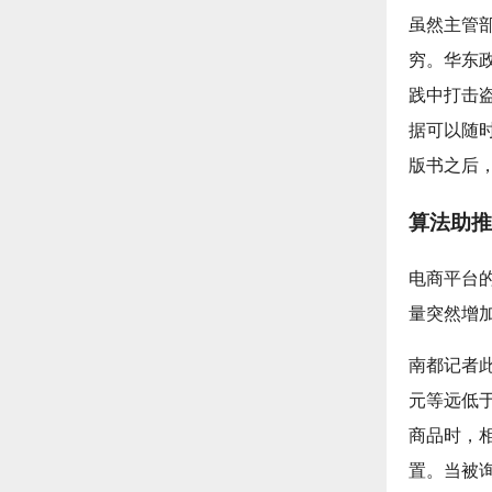
虽然主管
穷。华东
践中打击
据可以随
版书之后
算法助推
电商平台
量突然增
南都记者此
元等远低
商品时，
置。当被