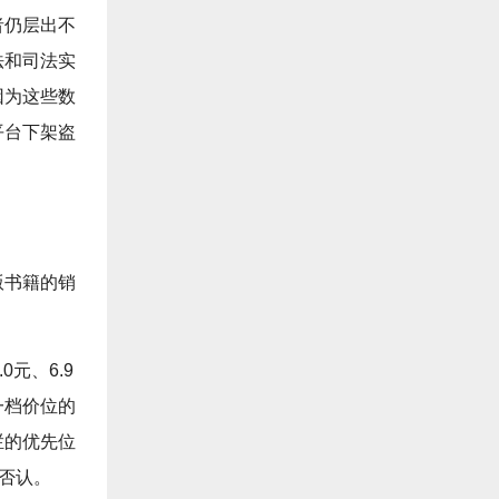
者仍层出不
法和司法实
因为这些数
平台下架盗
版书籍的销
元、6.9
一档价位的
栏的优先位
否认。