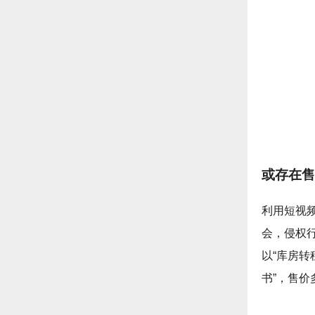
或存在售
利用短视
会，侵权
以“库房转
书”，售价