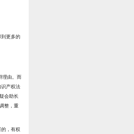
得到更多的
辩理由。而
知识产权法
无疑会助长
、调整，重
害的，有权