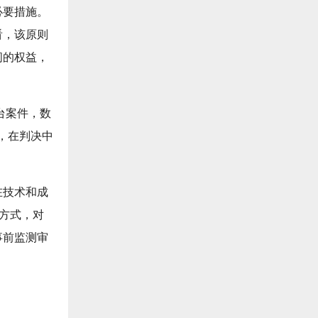
必要措施。
看，该原则
间的权益，
台案件，数
%，在判决中
在技术和成
的方式，对
事前监测审