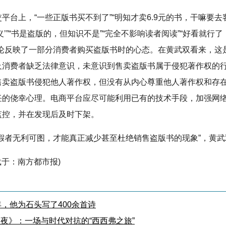
平台上，“一些正版书买不到了”“明知才卖6.9元的书，干嘛要去
义’”“书是盗版的，但知识不是”“完全不影响读者阅读”“好看就行
言论反映了一部分消费者购买盗版书时的心态。在黄武双看来，这
及消费者缺乏法律意识，未意识到售卖盗版书属于侵犯著作权的
售卖盗版书侵犯他人著作权，但没有从内心尊重他人著作权和存
任的侥幸心理。电商平台应尽可能利用已有的技术手段，加强网
监控，并在发现后及时下架。
售假者无利可图，才能真正减少甚至杜绝销售盗版书的现象”，黄
载于：南方都市报)
年，他为石头写了400余首诗
夜》：一场与时代对抗的“西西弗之旅”