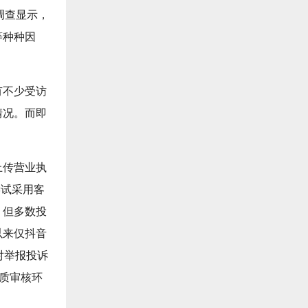
调查显示，
等种种因
有不少受访
情况。而即
上传营业执
尝试采用客
，但多数投
以来仅抖音
对举报投诉
资质审核环