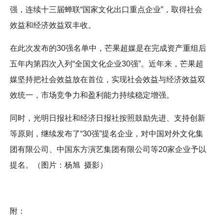
强，连续十三届蝉联“国家文化出口重点企业”，取得社会
效益和经济效益双丰收。
在此次发布的30强名单中，芒果超媒是在完成资产重组后
五年内第四次入列“全国文化企业30强”。近年来，芒果超
媒坚持把社会效益放在首位，实现社会效益与经济效益双
效统一，市场竞争力和盈利能力持续稳定增强。
同时，光明日报社和经济日报社按照鼓励先进、支持创新
等原则，继续发布了“30强”提名企业，对中国对外文化集
团有限公司、中国东方演艺集团有限公司等20家企业予以
提名。（图片：杨旭 摄影）
附：