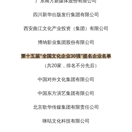
广东南方新媒体股份有限公司
四川新华出版发行集团有限公司
西安曲江文化产业投资（集团）有限公司
博纳影业集团股份有限公司
第十五届“全国文化企业30强”提名企业名单
（共20家，排名不分先后）
中国对外文化集团有限公司
中国东方演艺集团有限公司
北京歌华传媒集团有限责任公司
咪咕文化科技有限公司