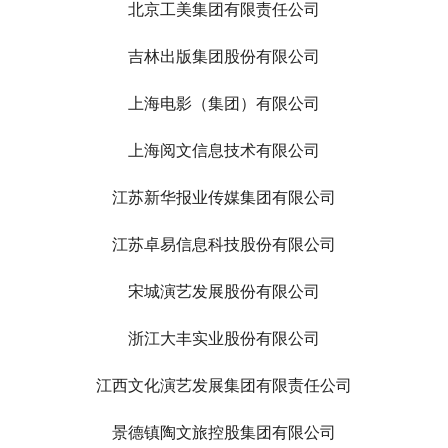
北京工美集团有限责任公司
吉林出版集团股份有限公司
上海电影（集团）有限公司
上海阅文信息技术有限公司
江苏新华报业传媒集团有限公司
江苏卓易信息科技股份有限公司
宋城演艺发展股份有限公司
浙江大丰实业股份有限公司
江西文化演艺发展集团有限责任公司
景德镇陶文旅控股集团有限公司