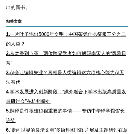
出的新书。
相关文章
1.
一片叶子泡出5000年文明：中国茶凭什么征服三分之二
的人类？
2.
从焚香到点茶，两位跨界学者如何解码南宋人的“风雅日
常”
3.
AI会让编辑失业？真相是人类编辑这六项核心能力AI无
法替代
4.
学术发展进入创新阶段，“媒介融合下学术出版高质量发
展研讨会”在杭州举办
5.
翻译是件很难也很重要的事情——专访中华译学馆馆长
许钧
6.
“走向世界的良渚文明”多语种图书图片展及主题研讨在意