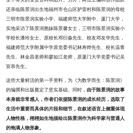
还亲临陈景润出生地福州市仓山区胪雷村和陈景润的母校
三明市陈景润实验小学、福建师范大学附中、厦门大学，
实地采访了陈景润胞妹陈景馨女士，三明市陈景润实验小
学校长潘玲女士、原校长邓衍淼先生、校友邓友华先生，
福建师范大学附属中学原党委书记林寿烨先生、校长温青
先生、林金昌老师和廖如江老师，原厦门大学党委书记吴
宣恭先生。
这些大量鲜活的第一手资料，为《为数学而生：陈景润》
的编撰和出版奠定了坚实基础。同时，
由于陈景润的故事
本身就非常感人，作者们依据陈景润的成长经历，选取了
生活中重要而具体的片段和细节，在叙述语言上侧重体现
人物性格，栩栩如生地描绘出陈景润作为科学家与普通人
的饱满人物形象。