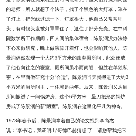
的老师，所以就想了个法子，找了个黑色的大灯罩，罩在
了灯上，把光线过滤一下。灯罩很大，他自己又常常埋
头，有时候头发被灯罩罩住了，遮住了部分光亮。在中科
院数学所工作期间，四人间的集体宿舍，陈景润没办法静
下心来做研究，晚上做演算开着灯，也会影响其他人。陈
景润偶然发现一个大约3平方米的废弃厕所间，此处便成
了他心向往之的寝室。厕所间虽小而简陋，但胜在单独私
密，在里面做研究十分“合适”。陈景润当天就搬进了大约3
平方米的厕所间里，一住就是两年。后来，陈景润又从厕
所间搬进了一间锅炉房。这个6平方米，呈刀把形的锅炉
房成了陈景润的新“陋室”。陈景润在这里化平凡为神奇。
1973年春节后，陈景润拿着自己的论文找到李尚杰
说：“李书记，我证明出‘哥德巴赫猜想’了，请您帮我把它