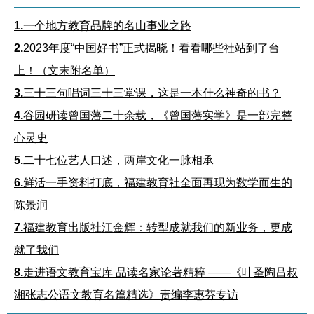
1.
一个地方教育品牌的名山事业之路
2.
2023年度“中国好书”正式揭晓！看看哪些社站到了台
上！（文末附名单）
3.
三十三句唱词三十三堂课，这是一本什么神奇的书？
4.
谷园研读曾国藩二十余载，《曾国藩实学》是一部完整
心灵史
5.
二十七位艺人口述，两岸文化一脉相承
6.
鲜活一手资料打底，福建教育社全面再现为数学而生的
陈景润
7.
福建教育出版社江金辉：转型成就我们的新业务，更成
就了我们
8.
走进语文教育宝库 品读名家论著精粹 ——《叶圣陶吕叔
湘张志公语文教育名篇精选》责编李惠芬专访