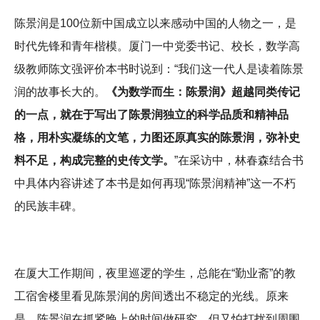
陈景润是100位新中国成立以来感动中国的人物之一，是
时代先锋和青年楷模。厦门一中党委书记、校长，数学高
级教师陈文强评价本书时说到：“我们这一代人是读着陈景
润的故事长大的。
《为数学而生：陈景润》超越同类传记
的一点，就在于写出了陈景润独立的科学品质和精神品
格，用朴实凝练的文笔，力图还原真实的陈景润，弥补史
料不足，构成完整的史传文学。
”在采访中，林春森结合书
中具体内容讲述了本书是如何再现“陈景润精神”这一不朽
的民族丰碑。
在厦大工作期间，夜里巡逻的学生，总能在“勤业斋”的教
工宿舍楼里看见陈景润的房间透出不稳定的光线。原来
是，陈景润在抓紧晚上的时间做研究，但又怕打扰到周围