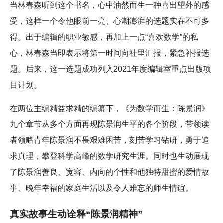
当林春森听到这个书名，心中油然而生一种喜出望外的感
受，这样一个令他眼前一亮、心潮澎湃的选题实在不可多
得。出于编辑的职业敏感，再加上一点“喜欢数学”的私
心，林春森当即表示将第一时间向社里汇报，紧急补报选
题。后来，这一选题成功列入2021年度编辑室重点出版项
目计划。
在两位主编精益求精的编纂下，《为数学而生：陈景润》
九个章节从多个方面再现陈景润生平的各个阶段，带领读
者领略青年陈景润不畏艰难困苦，刻苦学习钻研，勇于追
求真理，攀登科学高峰的数学研究生涯。同时也生动展现
了陈景润善良、宽容、内向的个性和他独特甜蜜的爱情故
事、晚年幸福的家庭生活以及令人难忘的师生情谊。
真实故事生动诠释“陈景润精神”