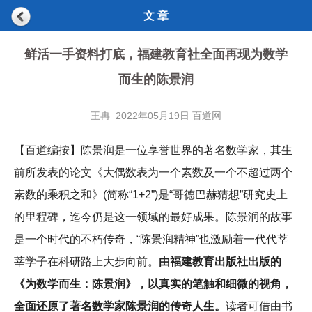
文 章
鲜活一手资料打底，福建教育社全面再现为数学
而生的陈景润
王冉 2022年05月19日 百道网
【百道编按】陈景润是一位享誉世界的著名数学家，其生
前所发表的论文《大偶数表为一个素数及一个不超过两个
素数的乘积之和》(简称“1+2”)是“哥德巴赫猜想”研究史上
的里程碑，迄今仍是这一领域的最好成果。陈景润的故事
是一个时代的不朽传奇，“陈景润精神”也激励着一代代莘
莘学子在科研路上大步向前。
由福建教育出版社出版的
《为数学而生：陈景润》，以真实的笔触和细微的视角，
全面还原了著名数学家陈景润的传奇人生。
读者可借由书