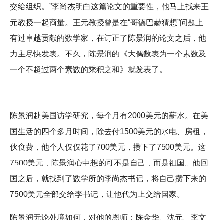
交给组织。”李尚杰明白这篇论文的重要性，他马上找来王
元教授一起商量。王元教授曾是在“哥德巴赫猜想”问题上
有过卓越贡献的数学家，在订正了陈景润的论文之后，他
力主尽快发表。不久，陈景润的《大偶数表为一个素数及
一个不超过两个素数的乘积之和》就发表了。
陈景润赴美国访学研究，每个月有2000美元的薪水。在美
国生活的四个多月时间，除去付1500美元的水电、房租，
伙食费，他个人仅仅花了700美元，攒下了7500美元。这
7500美元，陈景润心中想的可不是自己，而是祖国。他回
国之后，就找到了数学所的李尚杰书记，将自己攒下来的
7500美元全部交给李书记，让他代为上交给国家。
陈景润无论处境如何，对他的恩师：陈金华、沈元、李文