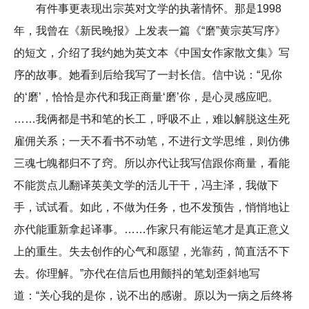
有件事更表现出宗英对文学的执著情怀。那是1998
年，我曾在《新民晚报》上发表一篇《“磨”黄宗英写序》
的短文，介绍了我约她为英文本《中国女作家散文集》写
序的故事。她看到后给我写了一封长信。信中说：“见你
的‘磨’，恰恰是亦代和我正商量‘磨’你，是心灵感应吧。
……我俩都是书和笔的长工，呼吸不止，难以解脱这生死
雇佣关系；一天不看书不动笔，不进行文学思维，则仿佛
三魂七魄都归不了窍。所以亦代让我写信跟你商量，看能
不能赏点儿翻译英美文学的活儿干干，冯主泽，我做下
手，试试看。如此，不做为任务，也不发预告，悄悄地让
亦代能重新拿起译事。……作家只有能运笔才是真正意义
上的重生。失去创作的心气和愿望，光靠药，简直活不下
去。你理解。”亦代在信后也用颤抖的笔划歪斜地写
道：“关心我的是你，说不出的感谢。原以为一病之后终将