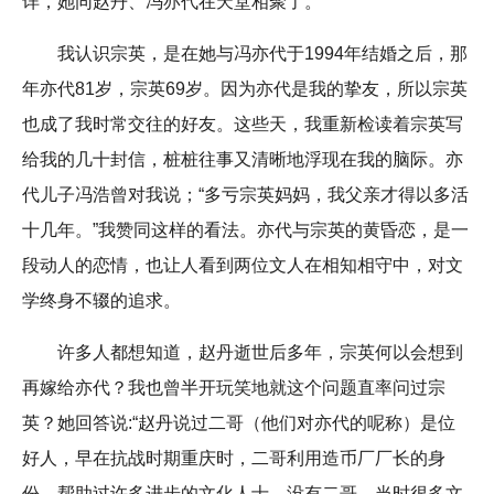
详，她同赵丹、冯亦代在天堂相聚了。
我认识宗英，是在她与冯亦代于1994年结婚之后，那
年亦代81岁，宗英69岁。因为亦代是我的挚友，所以宗英
也成了我时常交往的好友。这些天，我重新检读着宗英写
给我的几十封信，桩桩往事又清晰地浮现在我的脑际。亦
代儿子冯浩曾对我说；“多亏宗英妈妈，我父亲才得以多活
十几年。”我赞同这样的看法。亦代与宗英的黄昏恋，是一
段动人的恋情，也让人看到两位文人在相知相守中，对文
学终身不辍的追求。
许多人都想知道，赵丹逝世后多年，宗英何以会想到
再嫁给亦代？我也曾半开玩笑地就这个问题直率问过宗
英？她回答说:“赵丹说过二哥（他们对亦代的呢称）是位
好人，早在抗战时期重庆时，二哥利用造币厂厂长的身
份，帮助过许多进步的文化人士，没有二哥，当时很多文