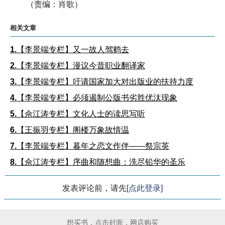
（责编：肖歌）
相关文章
1.
【李景端专栏】又一故人驾鹤去
2.
【李景端专栏】漫议今昔职业翻译家
3.
【李景端专栏】吁请国家加大对出版业的扶持力度
4.
【李景端专栏】必须遏制公版书劣胜优汰现象
5.
【佘江涛专栏】文化人士的读思写听
6.
【王振羽专栏】阁楼万象故情温
7.
【李景端专栏】暮年之恋文作伴——祭宗英
8.
【佘江涛专栏】序曲和随想曲：洗尽铅华的圣乐
发表评论前，请先
[点此登录]
想买书，点击封面，网店购买