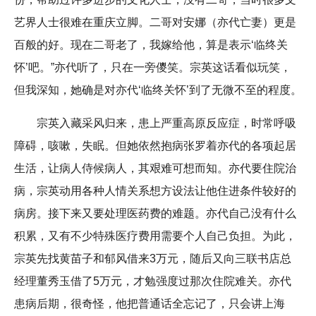
艺界人士很难在重庆立脚。二哥对安娜（亦代亡妻）更是
百般的好。现在二哥老了，我嫁给他，算是表示‘临终关
怀’吧。”亦代听了，只在一旁儍笑。宗英这话看似玩笑，
但我深知，她确是对亦代‘临终关怀’到了无微不至的程度。
宗英入藏采风归来，患上严重高原反应症，时常呼吸
障碍，咳嗽，失眠。但她依然抱病张罗着亦代的各项起居
生活，让病人侍候病人，其艰难可想而知。亦代要住院治
病，宗英动用各种人情关系想方设法让他住进条件较好的
病房。接下来又要处理医药费的难题。亦代自己没有什么
积累，又有不少特殊医疗费用需要个人自己负担。为此，
宗英先找黄苗子和郁风借来3万元，随后又向三联书店总
经理董秀玉借了5万元，才勉强度过那次住院难关。亦代
患病后期，很奇怪，他把普通话全忘记了，只会讲上海