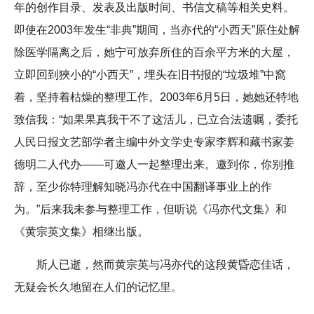
年的创作目录、发表及出版时间、书信文稿等相关史料。
即使在2003年发生“非典”期间，当亦代的“小西天”原住处解
除医学隔离之后，她宁可放弃所住的百余平方米的大屋，
立即回到狹小的“小西天”，埋头在旧书报的“垃圾堆”中窩
着，坚持着枯燥的整理工作。2003年6月5日，她她还特地
致信我：“如果果真我干不了这活儿，已立合法遗嘱，委托
人民日报文艺部学者主编中外文学史专家李辉和藏书家姜
德明二人代办——可邀人一起整理出来。邀到你，你别推
辞，至少你特理解知晓冯亦代在中国翻译事业上的作
为。”后来我未参与整理工作，但听说《冯亦代文集》和
《黄宗英文集》相继出版。
斯人已逝，然而黄宗英与冯亦代的这段黄昏恋佳话，
无疑会长久地留在人们的记忆里。