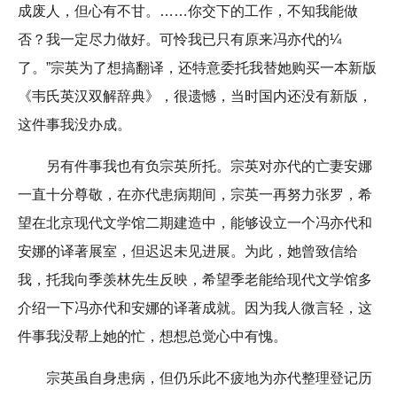
成废人，但心有不甘。……你交下的工作，不知我能做
否？我一定尽力做好。可怜我已只有原来冯亦代的¼
了。”宗英为了想搞翻译，还特意委托我替她购买一本新版
《韦氏英汉双解辞典》，很遗憾，当时国内还没有新版，
这件事我没办成。
另有件事我也有负宗英所托。宗英对亦代的亡妻安娜
一直十分尊敬，在亦代患病期间，宗英一再努力张罗，希
望在北京现代文学馆二期建造中，能够设立一个冯亦代和
安娜的译著展室，但迟迟未见进展。为此，她曾致信给
我，托我向季羡林先生反映，希望季老能给现代文学馆多
介绍一下冯亦代和安娜的译著成就。因为我人微言轻，这
件事我没帮上她的忙，想想总觉心中有愧。
宗英虽自身患病，但仍乐此不疲地为亦代整理登记历