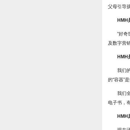
父母引导
HM
“好
及数字营
HMH
我们
的“容器
我们
电子书，有
HM
现在