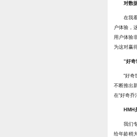
对数
在我
户体验，
用户体验
为这对赢
“好
“好
不断推出
在“好奇乔
HM
我们
给年龄稍大些