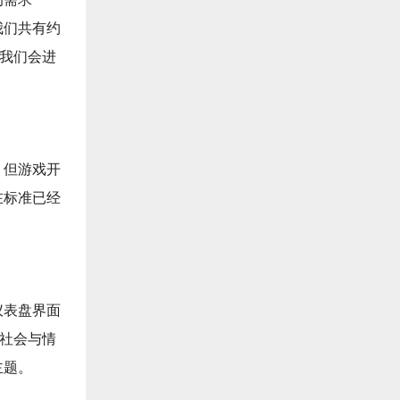
我们共有约
上我们会进
，但游戏开
在标准已经
仪表盘界面
欢社会与情
主题。