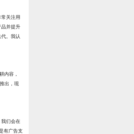
非常关注用
产品并提升
迭代。我认
精耕内容，
p推出，现
。我们会在
s都是有广告支