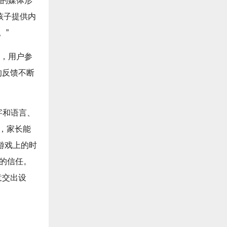
爱的媒体形
为孩子提供内
。”
户，用户参
的反馈不断
识字和语言、
，家长能
游戏上的时
H的信任。
意交出设