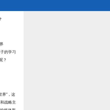
?
界
孩子的学习
呢？
世界”，这
牌和战略主