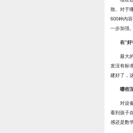
致。对于
600种
一步加强
在“
最大
发没有标
建好了，
哪些
对设
看到孩子
感还是数