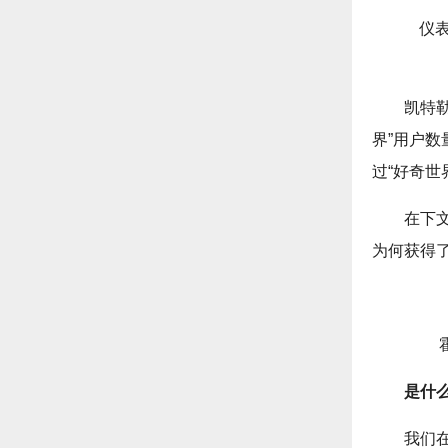
仪
凯特
界”用户
过“好奇
在下
为何获得
是什
我们