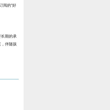
供订阅的“好
要长期的承
庭，伴随孩