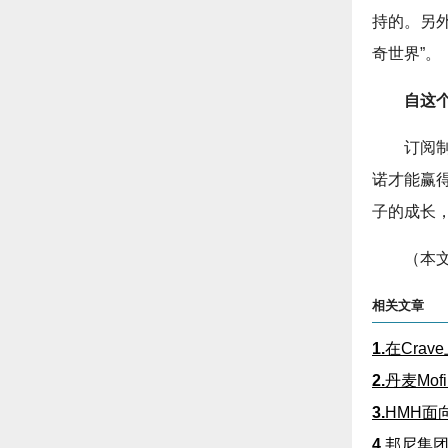
持的。另外
奇世界”。
自这
订阅
诺才能赢
子的成长
（本文
相关文章
1.
在Cra
2.
丹麦Mo
3.
HMH面
4.
邦尼集