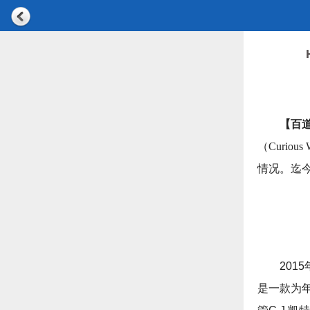
【百
（Curi
情况。迄
201
是一款为年