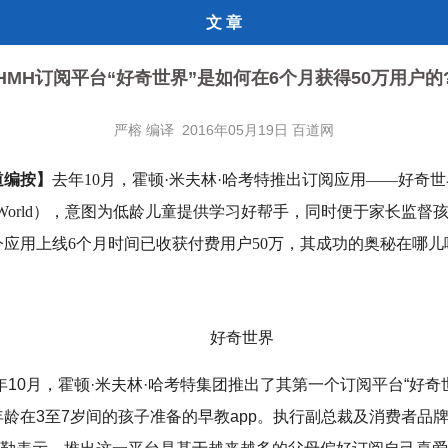
文 章
HMH订阅平台“好奇世界”是如何在6个月获得50万用户的
严榕 编译 2016年05月19日 百道网
道编按】
去年10月，霍顿·米夫林·哈考特推出订阅应用——好奇世
ous World），意图为低龄儿童提供学习好帮手，同时便于家长监督
今应用上线6个月时间已收获付费用户50万，其成功的奥秘在哪儿
好奇世界
5年10月，霍顿·米夫林·哈考特集团推出了其第一个订阅平台“好奇
龄在3至7岁间的孩子准备的早教app。执行副总裁及消费者品