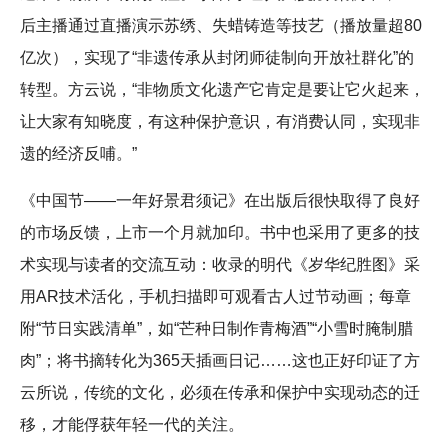
后主播通过直播演示苏绣、失蜡铸造等技艺（播放量超80
亿次），实现了“非遗传承从封闭师徒制向开放社群化”的
转型。方云说，“非物质文化遗产它肯定是要让它火起来，
让大家有知晓度，有这种保护意识，有消费认同，实现非
遗的经济反哺。”
《中国节——一年好景君须记》在出版后很快取得了良好
的市场反馈，上市一个月就加印。书中也采用了更多的技
术实现与读者的交流互动：收录的明代《岁华纪胜图》采
用AR技术活化，手机扫描即可观看古人过节动画；每章
附“节日实践清单”，如“芒种日制作青梅酒”“小雪时腌制腊
肉”；将书摘转化为365天插画日记……这也正好印证了方
云所说，传统的文化，必须在传承和保护中实现动态的迁
移，才能俘获年轻一代的关注。