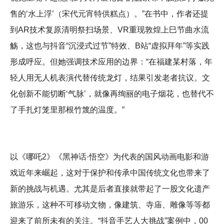
售的‘水上浮’（宋代元宵特供糕点）。”在书中，作者还提
到AR技术复原清明祭扫场景、VR重现敦煌上巳节曲水流
觞，这也与抖音“沉浸式过节”特效、B站“虚拟拜年”等实践
形成呼应。但她强调技术应用的边界：“在福建某村落，年
轻人用无人机表演代替传统龙灯，结果引发老者抗议。文
化创新不能切断‘气脉’，就像再绚丽的电子烟花，也替代不
了手扎灯笼里那根竹篾的温度。”
以《哪吒2》《黑神话·悟空》为代表的国风动画电影和游
戏近年来崛起，这对于保护和传承中国传统文化也带来了
新的挑战与机遇。尤其是后者直接就带起了一股文化遗产
旅游乐，这种不可移动文物，像建筑、寺庙、雕像等等都
迎来了前所未有的关注。“抖音手艺人大挑战”案例中，00