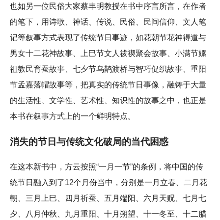
也如另一位民俗大家蔡丰明教授在书中序言所言，在作者
的笔下，用诗歌、神话、传说、民俗、民间信仰、文人笔
记等叙事方式表现了传统节日事迹，如花朝节花神得道与
男女十二花神故事、上巳节文人祓禊聚会故事、小满节嫘
祖教民育蚕故事、七夕节乌鹊渡桥与智巧促织故事、重阳
节孟嘉落帽故事等，把真实的传统节日事像，融铸于大量
的生活性、文学性、艺术性、知识性的故事之中，也正是
本书在叙事方式上的一个鲜明特点。
消失的节日与传统文化破局的当代困惑
在这本新书中，方云按照“一月一节”的条例，将中国的传
统节日融入到了12个月份当中，分别是一月立春、二月花
朝、三月上巳、四月祈蚕、五月端阳、六月天贶、七月七
夕、八月仲秋、九月重阳、十月朔望、十一冬至、十二腊