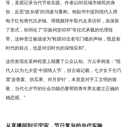
等，直观记录当代节俗实践。作者以80后城市移民的身
份，反思“故乡感”的消逝与重构。例如书中提到现代人用
电子红包替代压岁钱、用视频拜年取代走亲访邻，虽保留
了形式，却弱化了“宗族祠堂叩拜”等仪式承载的伦理纽
带。这种变迁被描述为“鞋跟叩击老宅门槛的声响，既是新
时代的鼓点，也是对旧时光的深情应和”。
这些发现在某种程度上颠覆了公众认知。方云举例道：“现
代人以为七夕是‘中国情人节’，但古籍记载，七夕女子乞巧
需‘设香案、供瓜果、对月穿针’，本质是对手工文明的致
敬，当代七夕节的社会功能仍要帮助青年男女建立正确的
婚恋观。”
从直播间到元宇宙，节日复兴的当代实验