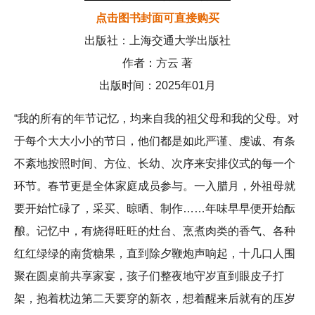
点击图书封面可直接购买
出版社：上海交通大学出版社
作者：方云 著
出版时间：2025年01月
“我的所有的年节记忆，均来自我的祖父母和我的父母。对
于每个大大小小的节日，他们都是如此严谨、虔诚、有条
不紊地按照时间、方位、长幼、次序来安排仪式的每一个
环节。春节更是全体家庭成员参与。一入腊月，外祖母就
要开始忙碌了，采买、晾晒、制作……年味早早便开始酝
酿。记忆中，有烧得旺旺的灶台、烹煮肉类的香气、各种
红红绿绿的南货糖果，直到除夕鞭炮声响起，十几口人围
聚在圆桌前共享家宴，孩子们整夜地守岁直到眼皮子打
架，抱着枕边第二天要穿的新衣，想着醒来后就有的压岁