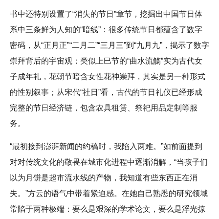
书中还特别设置了“消失的节日”章节，挖掘出中国节日体
系中三条鲜为人知的“暗线”：很多传统节日都蕴含了数字
密码，从“正月正”“二月二”“三月三”到“九月九”，揭示了数字
崇拜背后的宇宙观；类似上巳节的“曲水流觞”实为古代女
子成年礼，花朝节暗含女性花神崇拜，其实是另一种形式
的性别叙事；从宋代“社日”看，古代的节日礼仪已经形成
完整的节日经济链，包含农具租赁、祭祀用品定制等服
务。
“最初接到澎湃新闻的约稿时，我陷入两难。”如前面提到
对对传统文化的敬畏在城市化进程中逐渐消解，“当孩子们
以为月饼是超市流水线的产物，我知道有些东西正在消
失。”方云的语气中带着紧迫感。在她自己熟悉的研究领域
常陷于两种极端：要么是艰深的学术论文，要么是浮光掠