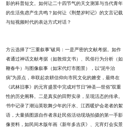
影的科普短文。如何让二十四节气的天文测算与当代青年
的生活焦虑产生共鸣？如何让《荆楚岁时记》的文言记载
与短视频时代的表达方式对话？
方云选择了“三重叙事”破局：一是严密的文献考据。如作
者通过神话文献考据（如敦煌文书）、民俗行为分析（如
鞭春牛）与图像叙事（如宋代灯市图景），以“泥牛治
病”为原点，串联起农耕信仰向市民文化的嬗变，最终在
《武林旧事》的元宵盛景中完成对节日“神圣—世俗”双重
性的历史阐释。二是真实的田野实录，呈现活态的传承。
书中记录了潮汕英歌舞少年的汗水、江西暖炉会老者的絮
语，大量插图源自作者亲赴民俗活动现场拍摄的第一手影
像资料，如民间木版年画《新年多吉庆》、元宵灯会实景