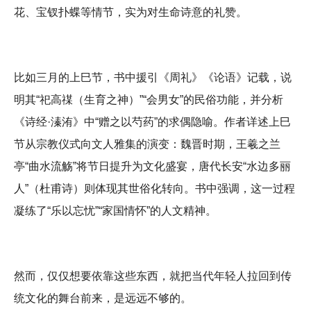
花、宝钗扑蝶等情节，实为对生命诗意的礼赞。
比如三月的上巳节，书中援引《周礼》《论语》记载，说
明其“祀高禖（生育之神）”“会男女”的民俗功能，并分析
《诗经·溱洧》中“赠之以芍药”的求偶隐喻。作者详述上巳
节从宗教仪式向文人雅集的演变：魏晋时期，王羲之兰
亭“曲水流觞”将节日提升为文化盛宴，唐代长安“水边多丽
人”（杜甫诗）则体现其世俗化转向。书中强调，这一过程
凝练了“乐以忘忧”“家国情怀”的人文精神。
然而，仅仅想要依靠这些东西，就把当代年轻人拉回到传
统文化的舞台前来，是远远不够的。