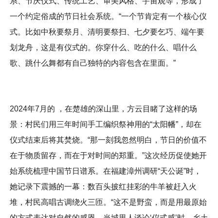
系、节庆仪式、传统工艺、审美风格、宇宙观等，形成了
一个约定俗成的节日社会系统。“一个节肯定有一个核心仪
式。比如中秋要祭月、清明要祭扫、七夕要乞巧、端午要
划龙舟，这是有仪式的。你穿什么、吃的什么、唱什么
歌、跳什么舞都有自己独特的内容包含在里面。”
2024年7月的 ，在楚雄的深山里，方云目睹了这样的场
景：村民们用三年时间手工编织祭神用的“太阳幡”，却在
仪式结束后将其焚烧。“那一刻我忽然明白，节日的价值不
在于物质留存，而在于对时间的郑重。”这次经历促使她开
始系统梳理中国节日谱系。在福建漳州调研“天公诞”时，
她记录下震撼的一幕：数百头披红挂彩的牛羊被赶入火
堆，村民高唱古调绕火三匝。“这不是野蛮，而是用最原始
的方式表达对自然的感恩。当城里人谈论‘仪式感’时，乡土