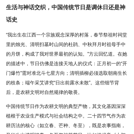
生活与神话交织，中国传统节日是调休日还是神
话史
“我出生在江西一个宗族观念深厚的村落，春节祭祖时祠堂
里的烛光、清明扫墓时山间的杜鹃、中秋拜月时祖母手中
的月饼，构成了我对世界最初的认知。”方云回忆道。在她
的描述中，节日仿佛是连接天地人的仪式：正月初一的“开
门爆竹”需对准北斗七星方向；清明插柳必须选取朝南生长
的枝条；端午采艾讲究“日出前露水未散”。这些细节背
后，是农耕文明对自然规律的敬畏。
中国传统节日作为农耕文明的典型产物，其文化基因深深
植根于农业生产模式与社会结构之中。二十四节气作为农
耕历法的核心（如立春、芒种、冬至），既是农事指南，