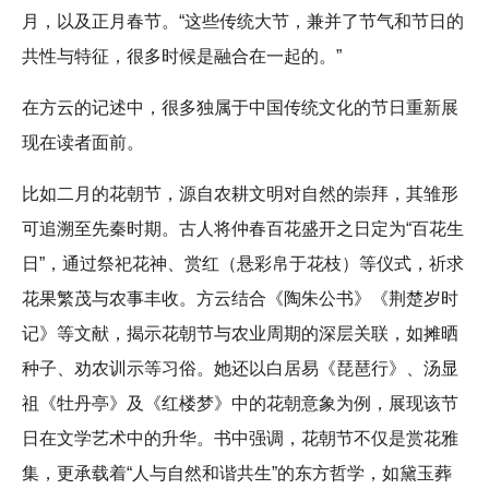
月，以及正月春节。“这些传统大节，兼并了节气和节日的
共性与特征，很多时候是融合在一起的。”
在方云的记述中，很多独属于中国传统文化的节日重新展
现在读者面前。
比如二月的花朝节，源自农耕文明对自然的崇拜，其雏形
可追溯至先秦时期。古人将仲春百花盛开之日定为“百花生
日”，通过祭祀花神、赏红（悬彩帛于花枝）等仪式，祈求
花果繁茂与农事丰收。方云结合《陶朱公书》《荆楚岁时
记》等文献，揭示花朝节与农业周期的深层关联，如摊晒
种子、劝农训示等习俗。她还以白居易《琵琶行》、汤显
祖《牡丹亭》及《红楼梦》中的花朝意象为例，展现该节
日在文学艺术中的升华。书中强调，花朝节不仅是赏花雅
集，更承载着“人与自然和谐共生”的东方哲学，如黛玉葬