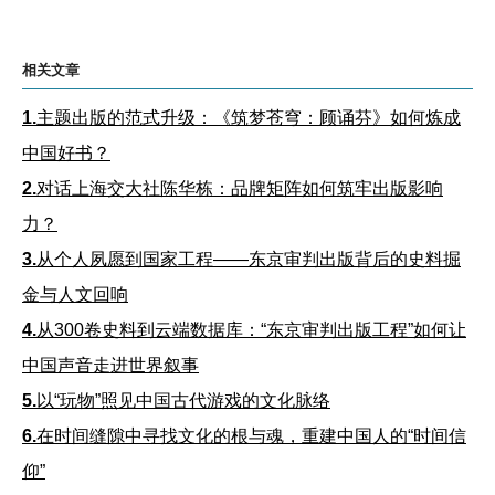
相关文章
1.
主题出版的范式升级：《筑梦苍穹：顾诵芬》如何炼成
中国好书？
2.
对话上海交大社陈华栋：品牌矩阵如何筑牢出版影响
力？
3.
从个人夙愿到国家工程——东京审判出版背后的史料掘
金与人文回响
4.
从300卷史料到云端数据库：“东京审判出版工程”如何让
中国声音走进世界叙事
5.
以“玩物”照见中国古代游戏的文化脉络
6.
在时间缝隙中寻找文化的根与魂，重建中国人的“时间信
仰”