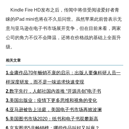
Kindle Fire HD发布之后，传闻中将倍受阅读爱好者青
睐的iPad mini也将在不久后问世。虽然苹果此前曾表示无
意与亚马逊在电子书市场展开竞争，但在目前来看，两家
公司的角力不仅不会降温，还将在价格战的基础上全面升
级。
相关文章
1.
金庸作品70年畅销不衰的启示：出版人要像科研人员一
样深度研发，而不是一味追求快速变现
2.
数字先行，人邮社国内首推 “开源共创”电子书
3.
美国出版业：疫情下更多思维和视角的变化
4.
亚马逊被告上法庭，美国电子书市场再掀波澜
5.
美国图书市场2020：纸书和电子书双攀新高
6.
京东图书5月畅销榜：哪些作品叫好又叫座？