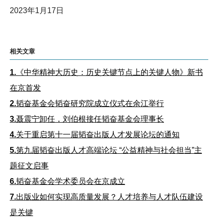
2023年1月17日
相关文章
1.
《中华精神大历史：历史关键节点上的关键人物》新书
在京首发
2.
韬奋基金会韬奋研究院成立仪式在余江举行
3.
聂震宁卸任，刘伯根接任韬奋基金会理事长
4.
关于重启第十一届韬奋出版人才发展论坛的通知
5.
第九届韬奋出版人才高端论坛 “公益精神与社会担当”主
题征文启事
6.
韬奋基金会学术委员会在京成立
7.
出版业如何实现高质量发展？人才培养与人才队伍建设
是关键