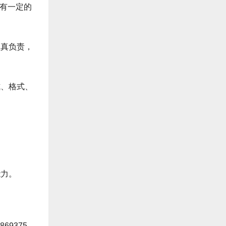
腾软件有一定的
认真负责，
式、格式、
；
能力。
69375-