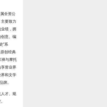
下属全资公
，主要致力
的业绩，拥
的创意、编
史”系
内原创经典
《禅与摩托
为享誉业界
业界和文学
品牌。
化人才、规
变。