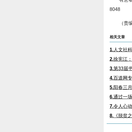
8048
（责
相关文章
1.
人文社
2.
徐宪江
3.
第33届
4.
百道网
5.
阳春三月
6.
通过一
7.
令人心动
8.
《脱贫