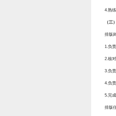
4.
（三
排版
1.
2.核
3.
4.
5.完
排版