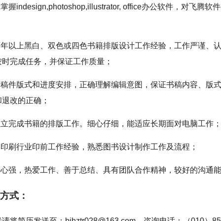
掌握indesign,photoshop,illustrator, office办公软件，对飞
有两年以上黑白、双色或四色书籍排版设计工作经验，工作严谨、
按时完成任务，并保证工作质量；
根据稿件版式和进度安排，正确理解编辑意图，保证书稿内容、版
和退改的正确；
能独立完成书籍的排版工作。细心仔细，能适应长期面对电脑工作
具备印刷行业印前工作经验，熟悉图书设计制作工作及流程；
责任心强，热爱工作、善于总结、具有团队合作精神，较好的沟通
方式：
请将简历发送至：bjhztr028@163.com。咨询电话：（010）858