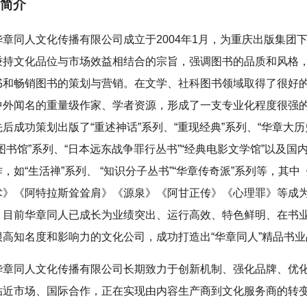
简介
华章同人文化传播有限公司成立于2004年1月，为重庆出版集团
秉持文化品位与市场效益相结合的宗旨，强调图书的品质和风格
书和畅销图书的策划与营销。在文学、社科图书领域取得了很好
中外闻名的重量级作家、学者资源，形成了一支专业化程度很强
后成功策划出版了“重述神话”系列、“重现经典”系列、“华章大历
图书馆”系列、“日本远东战争罪行丛书”“经典电影文学馆”以及国
，如“生活禅”系列、 “知识分子丛书”“华章传奇派”系列等，其中
术》《阿特拉斯耸耸肩》《源泉》《阿甘正传》《心理罪》等成
。目前华章同人已成长为业绩突出、运行高效、特色鲜明、在书
很高知名度和影响力的文化公司，成功打造出“华章同人”精品书业
华章同人文化传播有限公司长期致力于创新机制、强化品牌、优
贴近市场、国际合作，正在实现由内容生产商到文化服务商的转