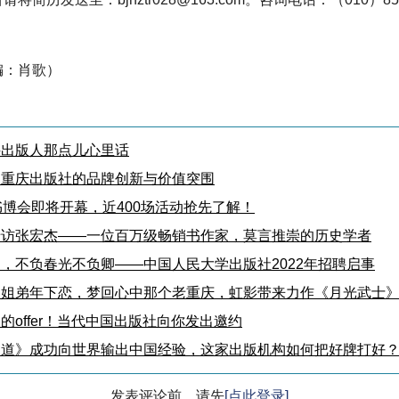
编：肖歌）
科出版人那点儿心里话
：重庆出版社的品牌创新与价值突围
书博会即将开幕，近400场活动抢先了解！
专访张宏杰——一位百万级畅销书作家，莫言推崇的历史学者
，不负春光不负卿——中国人民大学出版社2022年招聘启事
场姐弟年下恋，梦回心中那个老重庆，虹影带来力作《月光武士
的offer！当代中国出版社向你发出邀约
之道》成功向世界输出中国经验，这家出版机构如何把好牌打好
发表评论前，请先
[点此登录]