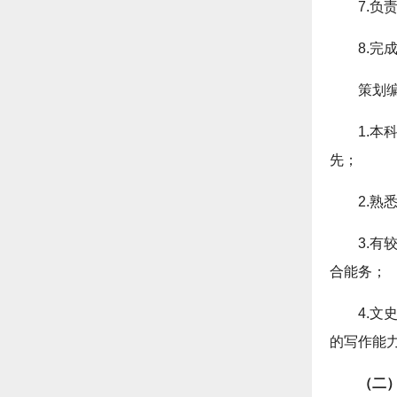
7.
8.完
策划
1.
先；
2.
3.
合能务；
4.
的写作能
（二