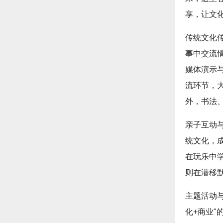
享，让文
传统文化
事中交流
媒体演示
流环节，
外，书法
亲子互动
统文化，
在玩乐中
则在潜移
主题活动
化+商业"