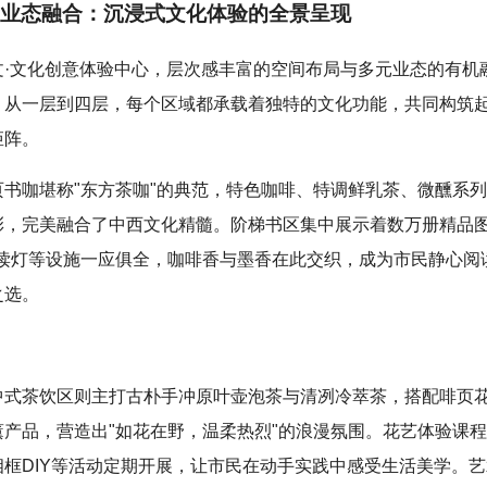
业态融合：沉浸式文化体验的全景呈现
文·文化创意体验中心，层次感丰富的空间布局与多元业态的有机
。从一层到四层，每个区域都承载着独特的文化功能，共同构筑
矩阵。
页书咖堪称"东方茶咖"的典范，特色咖啡、特调鲜乳茶、微醺系
彰，完美融合了中西文化精髓。阶梯书区集中展示着数万册精品
与阅读灯等设施一应俱全，咖啡香与墨香在此交织，成为市民静心阅
之选。
中式茶饮区则主打古朴手冲原叶壶泡茶与清冽冷萃茶，搭配啡页
薰产品，营造出"如花在野，温柔热烈"的浪漫氛围。花艺体验课
相框DIY等活动定期开展，让市民在动手实践中感受生活美学。