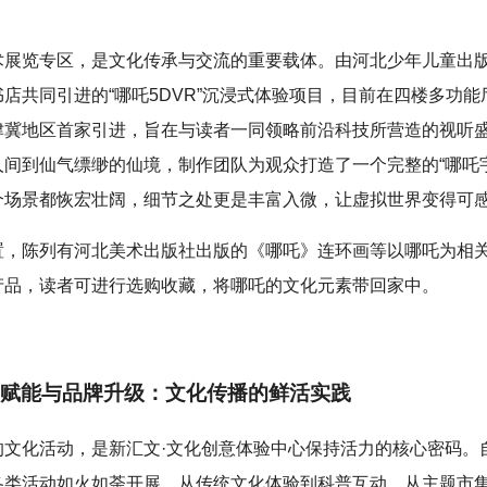
术展览专区，是文化传承与交流的重要载体。由河北少年儿童出
店共同引进的“哪吒5DVR”沉浸式体验项目，目前在四楼多功能
津冀地区首家引进，旨在与读者一同领略前沿科技所营造的视听
人间到仙气缥缈的仙境，制作团队为观众打造了一个完整的“哪吒
个场景都恢宏壮阔，细节之处更是丰富入微，让虚拟世界变得可
置，陈列有河北美术出版社出版的《哪吒》连环画等以哪吒为相
产品，读者可进行选购收藏，将哪吒的文化元素带回家中。
赋能与品牌升级：文化传播的鲜活实践
的文化活动，是新汇文·文化创意体验中心保持活力的核心密码。
各类活动如火如荼开展，从传统文化体验到科普互动，从主题市