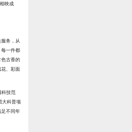
书相映成
造服务，从
，每一件都
古色古香的
绒花、彩面
满科技范
团大科普项
满足不同年