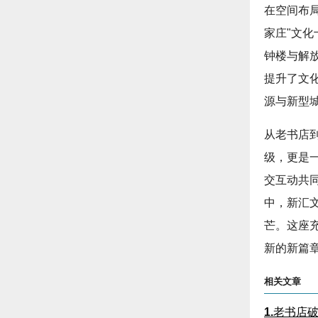
在空间布
家庄"文
钟楼与解
提升了文
源与新型
从老书店
级，更是
交互动共
中，新汇
芒。这座
新的新篇
相关文章
1.
老书店破