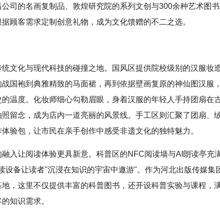
昌公司的名画复制品、敦煌研究院的系列文创与300余种艺术图
根据顾客需求定制创意礼物，成为文化馈赠的不二之选。
传统文化与现代科技的碰撞之地。国风区提供院校级别的汉服妆
的战国袍到典雅精致的马面裙，再到依据壁画复原的神仙图汉服
史的温度。化妆师细心勾勒眉眼，身着汉服的年轻人手持团扇在
拍照留念，成为店内一道亮丽的风景线。手工区则汇聚了团扇、
作体验包，让市民在亲手创作中感受非遗文化的独特魅力。
融入让阅读体验更具新意。科普区的NFC阅读墙与AI朗读亭充
阅读设备让读者"沉浸在知识的宇宙中遨游"。作为河北出版传媒集
基地，这里不仅提供丰富的科普图书，还开设科普实验与课程，
客的知识需求。