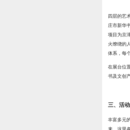
四层的艺
庄市新华书
项目为京
火缭绕的
体系，每
在展台位
书及文创
三、活动
丰富多元
来，这里