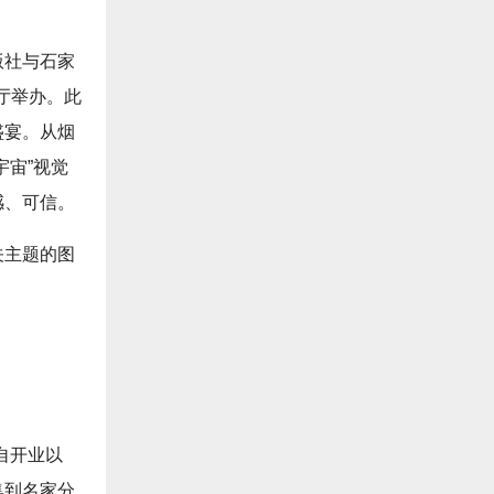
版社与石家
厅举办。此
盛宴。从烟
宇宙”视觉
感、可信。
关主题的图
自开业以
集到名家分