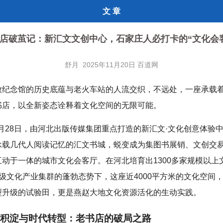
文 章
店破茧记：新汇文文创中心，石家庄人必打卡的“文化会
舒月 2025年11月20日 百道网
放纪念馆的历史底蕴与老火车站的人流交织，不远处，一座承载着
书店，以全新姿态诠释着文化空间的无限可能。
12月28日，由河北出版传媒集团重点打造的新汇文·文化创意体验
承载几代人阅读记忆的汇文书城，蜕变成为集图书展销、文创交
互动于一体的城市文化会客厅。在河北培育出1300多家规模以上
级文化产业集群的蓬勃态势下，这座近4000平方米的文化空间
型升级的试验田，更是燕赵大地文化资源活化的生动实践。
积淀与时代转型：老书店的破局之路