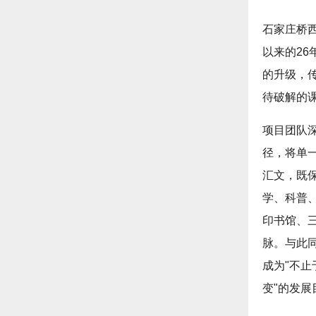
石家庄桥
以来的2
的升级，
待破解的
项目团队
径，将单
汇文，既
学、科普
印书馆、
脉。与此
成为"不
变"的发展