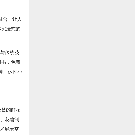
融合，让人
起沉浸式的
列与传统茶
图书，免费
读、休闲小
花艺的鲜花
程、花簪制
艺术展示空