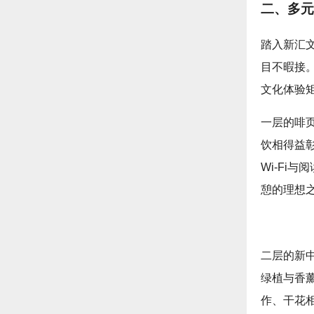
二、多元
踏入新汇
目不暇接
文化体验
一层的啡
饮相得益
Wi-Fi
憩的理想
二层的新
绿植与香
作、干花