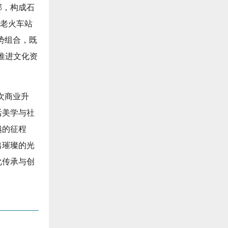
邻，构成石
，老火车站
势组合，既
推进文化资
次商业升
活美学与社
越的征程
出璀璨的光
化传承与创