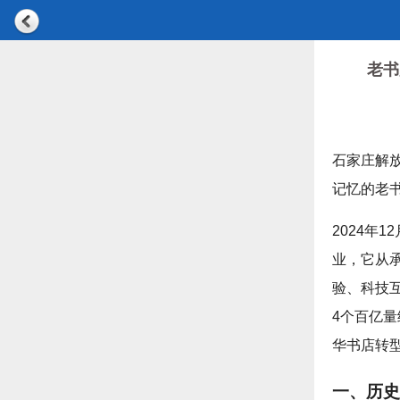
老书
石家庄解
记忆的老
2024年
业，它从
验、科技
4个百亿量
华书店转
一、历史