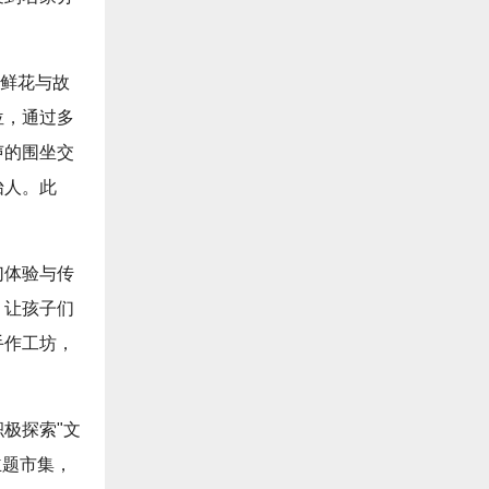
在鲜花与故
位，通过多
声的围坐交
怡人。此
幻体验与传
，让孩子们
手作工坊，
极探索"文
主题市集，