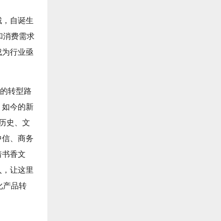
城，自诞生
和消费需求
成为行业亟
"的转型路
。如今的新
历史、文
中信、商务
着书香文
入，让这里
化产品转