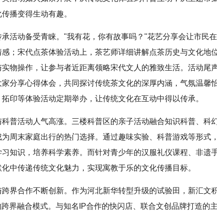
化传播变得生动有趣。
传承活动备受青睐。"我有花，你有故事吗？"花艺分享会让市民
情感；宋代点茶体验活动上，茶艺师详细讲解点茶历史与文化地
与实物操作，让参与者近距离领略宋代文人的雅致生活。活动尾
大家分享心得体会，共同探讨传统茶文化的深厚内涵，气氛温馨
、拓印等体验活动定期举办，让传统文化在互动中得以传承。
与科普活动人气高涨。三楼科普区的亲子活动融合知识科普、科
成为周末家庭出行的热门选择。通过趣味实验、科普游戏等形式
学习知识，培养科学素养。而针对青少年的汉服礼仪课程、非遗
默化中传递传统文化魅力，实现寓教于乐的文化传播目标。
与跨界合作不断创新。作为河北新华转型升级的试验田，新汇文积
的跨界融合模式。与知名IP合作的快闪店、联合文创品牌打造的