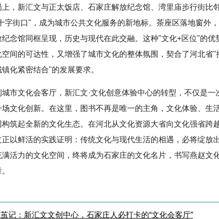
局上，新汇文与正太饭店、石家庄解放纪念馆、湾里庙步行街比
化十字街口"，成为城市公共文化服务的新地标。茶座区落地窗外
放纪念馆同框呈现，历史与现代在此交融。这种"文化+区位"的优
化空间的可达性，又增强了城市文化的整体氛围，契合了河北省"
城镇化紧密结合"的发展要求。
到城市文化会客厅，新汇文·文化创意体验中心的转型，不仅是一
一场文化创新。在这里，图书不再是唯一的主角，文化体验、生
同构筑起全新的文化生态。在河北从文化资源大省向文化强省跨
文正以鲜活的实践证明：传统文化与现代生活的相遇，必将绽放
充满活力的文化空间，终将成为石家庄的文化名片，书写燕赵文
章。
茧记：新汇文文创中心，石家庄人必打卡的“文化会客厅”