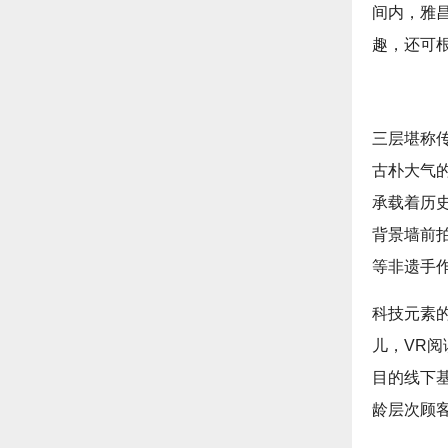
间内，雅
趣，还可
三层堪称
古朴大气
承载着历
背景墙前
等非遗手
科技元素的
儿，VR
目的线下
龄层次顾