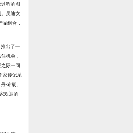
版过程的图
划。吴迪女
产品组合，
曾推出了一
抓住机会，
版之际一同
作家传记系
、丹·布朗、
大家欢迎的