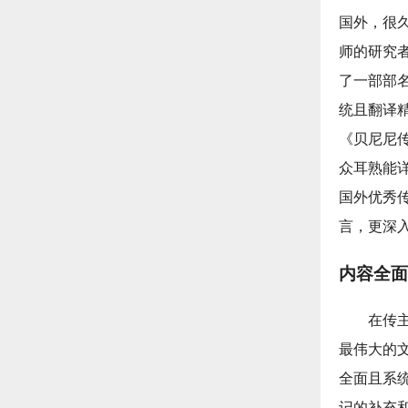
国外，很
师的研究
了一部部
统且翻译精
《贝尼尼
众耳熟能
国外优秀
言，更深
内容全面
在传
最伟大的
全面且系
记的补充