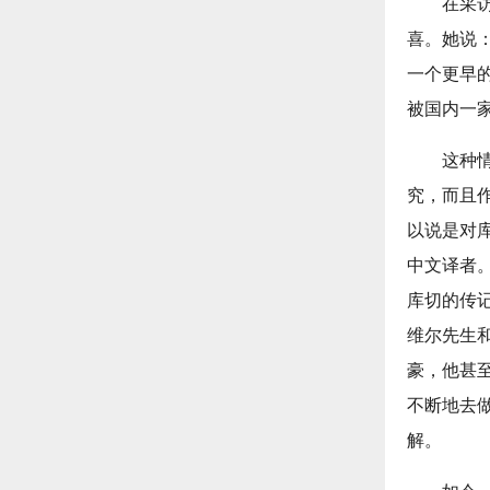
在采
喜。她说：
一个更早
被国内一
这种
究，而且
以说是对
中文译者
库切的传
维尔先生
豪，他甚
不断地去
解。