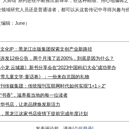
，“大师馆”系列还在不断推出新译本，在这种精细、用心地编辑
业领域研究人员还是普通读者，都可以从这套传记中寻得兴趣与
编辑：June）
文化IP：黑龙江出版集团探索文创产业新路径
连发12份公告，两个月涨了近200%，到底是因为什么？
小龙 云城篇》新书分享会在“2023中国科幻大会”成功举办
雪儿童文学·童话卷》：一份来自北国的礼物
刊传媒集团：传统报刊互联网时代如何实现“1+1＞2”
“书香”，滋养着当地的每一位读者
新华书店，让老品牌焕发新活力
舟，黑龙江这家书店疫情下提前完成年度计划
发表评论前，请先
[点此登录]