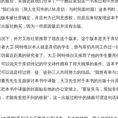
访的最后，吴迪还跟我们分享了一个她在策划这一书系过程中所
“我们在出《用人生写作的J.M.库切：与时间面对面》这本书时
的版本被社里确定，并且外方已同意授权，但是后来却发现这本
家出版社购买，因为一些原因最后并没有出版。
情况下，外方又给社里推荐了现在这个版本。这个版本是关于库
作者大卫·阿特维尔本人就是库切的学生，曾与库切共同工作过一
库切最近距离的研究者了。大卫·阿特维尔又推荐了他的学生董亮
。可以说关于库切传记的中文译作拥有了得天独厚的条件。这本
记可以说是经过师、徒、徒孙三人共同努力的结晶。“我曾有幸与
和董亮先生见面探讨本书中译版，大卫先生对于本书的出版十分
至把本书中译版的封面贴在他的办公室墙上。”塞翁失马，焉知非
做，才能有意想不到的收获”，这一出版过程中的插曲可谓这句话