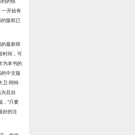
遇到的惊
，一开始有
书的版权已
切的最新研
段时间，可
作为本书的
书的中文版
大卫·阿特
高兴且自
福，“只要
最好的注