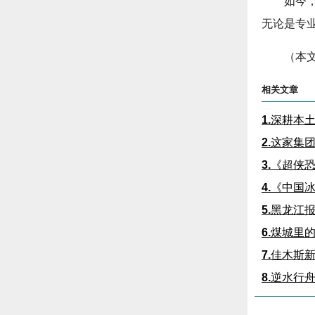
如今
无论是专
（本文
相关文章
1.
深耕本土
2.
这家集团
3.
《超侠恐
4.
《中国冰
5.
黑龙江报
6.
煤城里的
7.
佳木斯
8.
逆水行