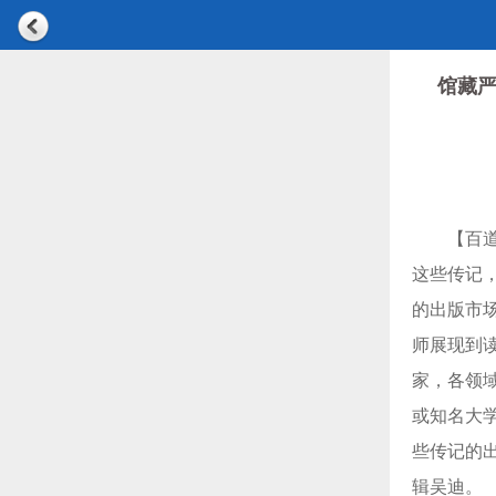
馆藏严
【百
这些传记
的出版市
师展现到
家，各领
或知名大
些传记的
辑吴迪。