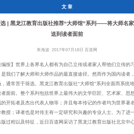
文 章
选 | 黑龙江教育出版社推荐“大师馆”系列——将大师名
送到读者面前
朱海波 2017年07月18日 百道网
道编按】
世界上各界名人都有为自己立传或者家人帮他们立传的
，是我们了解大师和大师作品的最直接途径。然而作为国内读者
场，通常苦于筛选。黑龙江教育出版社“大师馆”系列全面而系统
读者面前。整个系列包括世界上最伟大的文学巨匠、艺术家、思
域的开拓者及杰出代表人物等；并且每本传记的作者均为世界著
学教授；译者也是对传主有一定研究和兴趣的专业人士。为了进
出版过程以及特征，近日百道网采访了黑龙江教育出版社北京中