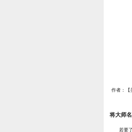
作者：【美
将大师名
若要