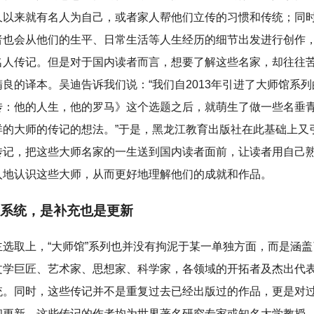
久以来就有名人为自己，或者家人帮他们立传的习惯和传统；同
者也会从他们的生平、日常生活等人生经历的细节出发进行创作
名人传记。但是对于国内读者而言，想要了解这些名家，却往往
良的译本。吴迪告诉我们说：“我们自2013年引进了大师馆系
传：他的人生，他的罗马》这个选题之后，就萌生了做一些名垂
详的大师的传记的想法。”于是，黑龙江教育出版社在此基础上又
传记，把这些大师名家的一生送到国内读者面前，让读者用自己
入地认识这些大师，从而更好地理解他们的成就和作品。
系统，是补充也是更新
主选取上，“大师馆”系列也并没有拘泥于某一单独方面，而是涵
文学巨匠、艺术家、思想家、科学家，各领域的开拓者及杰出代
统。同时，这些传记并不是重复过去已经出版过的作品，更是对
和更新。这些传记的作者均为世界著名研究专家或知名大学教授