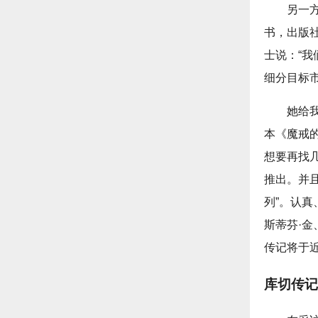
另一
书，出版
士说：“
细分目标
她给
本《魔戒
想要再找
推出。并
列”。认真
斯蒂芬·
传记将于
库切传记