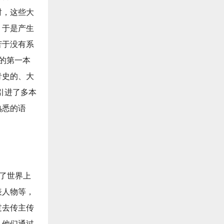
时，这些大
，于是产生
苦于没有系
列的第一本
青史的、大
引进了多本
熟悉的语
盖了世界上
表人物等，
过去传主传
，他们通过