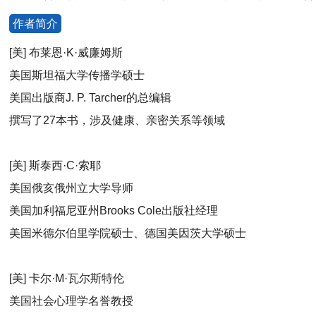
作者简介
[美] 布莱恩·K·威廉姆斯
美国斯坦福大学传播学硕士
美国出版商J. P. Tarcher的总编辑
撰写了27本书，涉及健康、亲密关系等领域
[美] 斯泰西·C·索耶
美国俄亥俄州立大学导师
美国加利福尼亚州Brooks Cole出版社经理
美国米德尔伯里学院硕士、德国美因茨大学硕士
[美] 卡尔·M·瓦尔斯特伦
美国社会心理学名誉教授