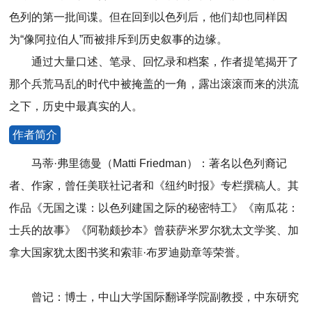
色列的第一批间谍。但在回到以色列后，他们却也同样因
为“像阿拉伯人”而被排斥到历史叙事的边缘。
通过大量口述、笔录、回忆录和档案，作者提笔揭开了
那个兵荒马乱的时代中被掩盖的一角，露出滚滚而来的洪流
之下，历史中最真实的人。
作者简介
马蒂·弗里德曼（Matti Friedman）：著名以色列裔记
者、作家，曾任美联社记者和《纽约时报》专栏撰稿人。其
作品《无国之谍：以色列建国之际的秘密特工》《南瓜花：
士兵的故事》《阿勒颇抄本》曾获萨米罗尔犹太文学奖、加
拿大国家犹太图书奖和索菲·布罗迪勋章等荣誉。
曾记：博士，中山大学国际翻译学院副教授，中东研究