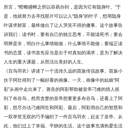
所言，“螳螂捕蝉之所以容易办到，是因为它有隐身叶。”于
是，他就努力去寻找那片可以让人“隐身”的叶子，想用隐身
叶谋求财富，最终做出了让人哭笑不得的傻事。这个故事告
诉我们：读书时，要有自己的独立思考，不能读死书；要会
明辨是非，明白什么事情能做，什么事情不能做；要端正读
书的态度，读书首先应当是出于对真知的渴求，是为了解决
人生的重大课题，从而活出美好的人生。
《百鸟羽衣》讲述了一个流传久远的苗族传说故事。苗族小
伙子阿壮得到了一幅好看的画像。一天，画像中的姑娘“阿
彩”从画中走出来了。善良的阿彩帮助被皇帝刁难的猎人抓
到了布谷鸟，然而贪婪的皇帝想要更多布谷鸟，还看上了阿
彩，想尽办法刁难阿壮和阿彩。最后，阿彩用自己的智慧和
一双举世无双的巧手编织了一件百鸟羽衣，赶走了皇帝。从
此，他们过上了幸福、平静的生活。这个故事充满热爱生活