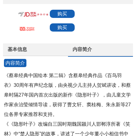
购买
购买
基本信息
内容简介
内容简介
《蔡皋经典中国绘本 第二辑》含蔡皋经典作品《百鸟羽
衣》30周年有声纪念版，由央视少儿主持人贺斌讲读，和蔡
皋时隔27年国内首次出版的新作《隐形叶子》，由儿童文学
作家余治莹倾情导读，获得了曹文轩、窦桂梅、朱永新等27
位各界专家推荐和支持。
《《隐形叶子》改编自三国时期魏国颍川人邯郸淳所著《笑
林》中“楚人隐形”的故事，讲述了一个少年董小小相信书中