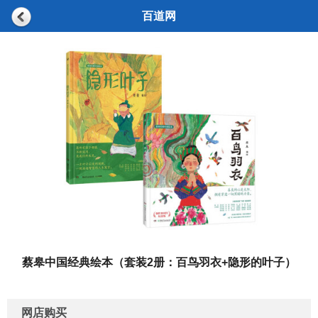
百道网
蔡皋中国经典绘本（套装2册：百鸟羽衣+隐形的叶子）
网店购买