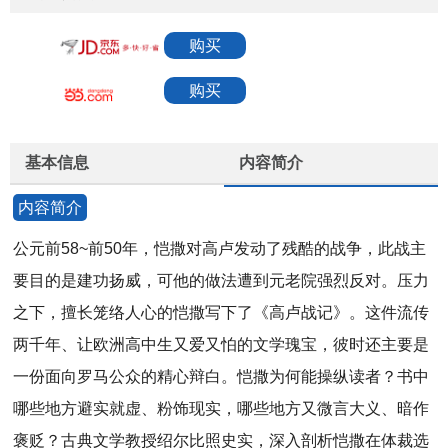
购买
购买
基本信息
内容简介
内容简介
公元前58~前50年，恺撒对高卢发动了残酷的战争，此战主
要目的是建功扬威，可他的做法遭到元老院强烈反对。压力
之下，擅长笼络人心的恺撒写下了《高卢战记》。这件流传
两千年、让欧洲高中生又爱又怕的文学瑰宝，彼时还主要是
一份面向罗马公众的精心辩白。恺撒为何能操纵读者？书中
哪些地方避实就虚、粉饰现实，哪些地方又微言大义、暗作
褒贬？古典文学教授绍尔比照史实，深入剖析恺撒在体裁选