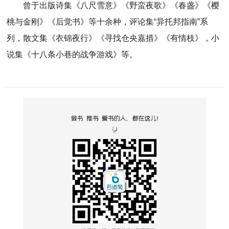
曾于出版诗集《八尺雪意》《野蛮夜歌》《春盏》《樱
桃与金刚》《后觉书》等十余种，评论集“异托邦指南”系
列，散文集《衣锦夜行》《寻找仓央嘉措》《有情枝》，小
说集《十八条小巷的战争游戏》等。