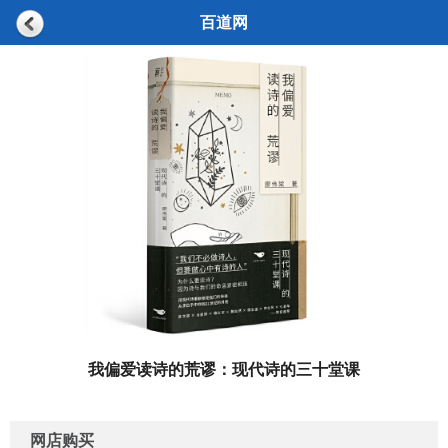
百道网
我偏爱读诗的荒谬：现代诗的三十堂课
网店购买