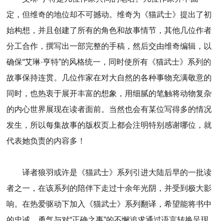
定，但维奇的地位却不可撼动。维奇为《猫武士》提出了初
始构想，并且创建了所有的角色和故事情节，其他几位作者
分工合作，撰写出一部完整的手稿，然后交由维奇编辑，以
确保“艾琳·亨特”的风格统一，同时使所有《猫武士》系列的
故事保持连贯。几位作家在对大自然的各种事物充满敬意的
同时，也热衷于展开丰富的想象，用细腻的笔触将动物复杂
的内心世界展现在读者面前。当然也会有某位写得多的情况
发生，所以每集故事的版权页上都会注明特别感谢哪位，就
代表她负责的内容多！
译者狼羽或许是《猫武士》系列引进大陆后早的一批读
者之一，在该系列的陪伴下走过十余年光阴，并受到极大影
响。在热爱驱动下加入《猫武士》系列翻译，希望能将书中
的忠诚、勇气与对“正确之事”的不懈追求通过语言转换呈现