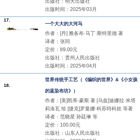
出版社：明天出版社
出版时间：2025年03月
17.
一个大大的大河马
作者：[丹] 雅各布·马丁·斯特里德 著
译者：张同
定价：89.00元
出版社：贵州人民出版社
出版时间：2025年04月
世界传统手工艺（《编织的世界》&《小女孩
18.
的蓝染布坊》）
作者：[美]凯蒂·豪斯 著 [乌兹]迪娜拉·米塔
莉洛瓦 绘 [捷克]罗曼娜·科苏特科娃 等著
译者：范晓星 孙廷琳 等
定价：100.00元
出版社：山东人民出版社