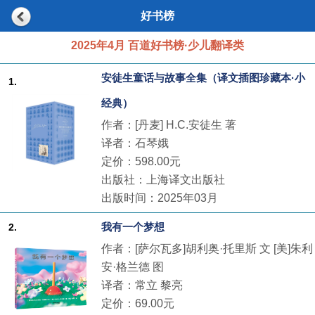
好书榜
2025年4月 百道好书榜·少儿翻译类
安徒生童话与故事全集（译文插图珍藏本·小
1.
经典）
作者：[丹麦] H.C.安徒生 著
译者：石琴娥
定价：598.00元
出版社：上海译文出版社
出版时间：2025年03月
我有一个梦想
2.
作者：[萨尔瓦多]胡利奥·托里斯 文 [美]朱利
安·格兰德 图
译者：常立 黎亮
定价：69.00元