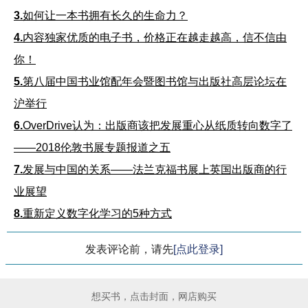
3.
如何让一本书拥有长久的生命力？
4.
内容独家优质的电子书，价格正在越走越高，信不信由
你！
5.
第八届中国书业馆配年会暨图书馆与出版社高层论坛在
沪举行
6.
OverDrive认为：出版商该把发展重心从纸质转向数字了
——2018伦敦书展专题报道之五
7.
发展与中国的关系——法兰克福书展上英国出版商的行
业展望
8.
重新定义数字化学习的5种方式
发表评论前，请先
[点此登录]
想买书，点击封面，网店购买