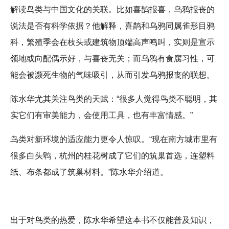
解读鸟类与中国文化的关联。比如喜鹊报喜，乌鸦报丧的
说法是否有科学依据？他解释，喜鹊和乌鸦同属雀形目鸦
科，繁殖季会在枝头或建筑物顶端高声鸣叫，实则是宣示
领地或向配偶示好，与喜丧无关；而乌鸦有食腐习性，可
能会被濒死生物的气味吸引，从而引发乌鸦报丧的联想。
陈水华尤其关注鸟类的天赋：“很多人觉得鸟类不聪明，其
实它们有审美能力，会使用工具，也有丰富情感。”
鸟类对新环境的适应能力更令人惊叹。“现在南方城市里有
很多白头鹎，杭州的桂花树成了它们的筑巢首选，连塑料
纸、布条都成了筑巢材料。”陈水华介绍道。
出于对鸟类的热爱，陈水华希望这本书不仅能普及知识，