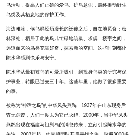
鸟活动，提高人们正确的爱鸟、护鸟意识，最终推动野生
鸟类及其栖息地的保护工作。
海边滩涂，候鸟群经历漫长的迁徙之后，自在地觅食；密
林深处，栖居于此的鸟儿忙碌地筑巢、求偶；楼宇之间，
远道而来的鸟类充满好奇，探索新的空间。这些时刻都让
陈水华感到快乐与安宁。
陈水华从最初被鸟的可爱所吸引，到投身鸟类的研究与保
护事业，转眼已过去三十年。这些年里，他做了很多重要
的事。
被称为“神话之鸟”的中华凤头燕鸥，1937年在山东现身后
杳无踪迹，人们一度以为它已灭绝。2000年，当中华凤头
燕鸥出现在福建马祖列岛的消息传来，立刻引起陈水华的
关注。2003年起，他带领团队开启寻找之旅，踏遍3000多