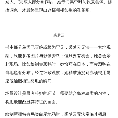
别大。”完成大部分画作后，她专门集中时间反复尝试、修
改调色，才最终呈现出这幅栩栩如生的孔雀图。
裘梦云
书中部分鸟类已灭绝或极为罕见，裘梦云无法一一实地观
察，只能参考图片与影像资料；但只要有机会，她总会亲
赴现场。比如绘制赤颈鸭时，她恰巧在日本，而赤颈鸭在
当地也有分布，经过细致观察，她精准捕捉到赤颈鸭用尾
脂腺油脂梳理羽毛的瞬间。
场景设计是最考验她的环节：需要结合每种鸟类的习性，
构思最能凸显其特征的画面。
绘制新疆特有鸟类白尾地鸦时，裘梦云无法亲临其栖息