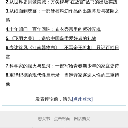
2.
从世界史到紫禁城：方尖碑与“在故宫”丛书的出版实践
3.
从纸面到荧幕：一部硬核科幻作品的出版幕后与破圈之
路
4.
十年叩门，百年回响：布衣壶宗里的紫砂匠魂
5.
《飞羽之美》：送给中国鸟类爱好者的礼物
6.
专访徐风《江南器物志》：不写帝王将相，只记百姓日
常
7.
科学家的烟火与星河：一部写给青春期少年的家庭史诗
8.
重译纪德的现代性启示录：当翻译家邂逅人性的三重镜
像
发表评论前，请先
[点此登录]
想买书，点击封面，网店购买