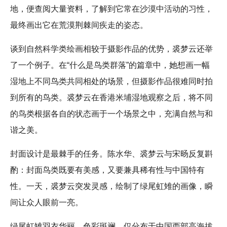
地，便查阅大量资料，了解到它常在沙漠中活动的习性，
最终画出它在荒漠荆棘间疾走的姿态。
谈到自然科学类绘画相较于摄影作品的优势，裘梦云还举
了一个例子。在“什么是鸟类群落”的篇章中，她想画一幅
湿地上不同鸟类共同相处的场景，但摄影作品很难同时拍
到所有的鸟类。裘梦云在香港米埔湿地观察之后，将不同
的鸟类根据各自的状态画于一个场景之中，充满自然与和
谐之美。
封面设计是最棘手的任务。陈水华、裘梦云与宋旸反复斟
酌：封面鸟类既要有美感，又要兼具稀有性与中国特有
性。一天，裘梦云突发灵感，绘制了绿尾虹雉的画像，瞬
间让众人眼前一亮。
绿尾虹雉羽衣华丽、色彩斑斓，仅分布于中国西部高海拔