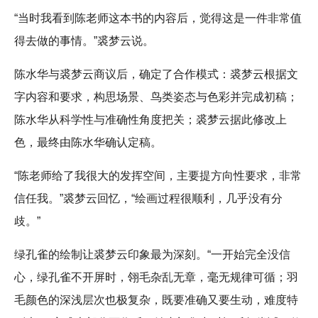
“当时我看到陈老师这本书的内容后，觉得这是一件非常值
得去做的事情。”裘梦云说。
陈水华与裘梦云商议后，确定了合作模式：裘梦云根据文
字内容和要求，构思场景、鸟类姿态与色彩并完成初稿；
陈水华从科学性与准确性角度把关；裘梦云据此修改上
色，最终由陈水华确认定稿。
“陈老师给了我很大的发挥空间，主要提方向性要求，非常
信任我。”裘梦云回忆，“绘画过程很顺利，几乎没有分
歧。”
绿孔雀的绘制让裘梦云印象最为深刻。“一开始完全没信
心，绿孔雀不开屏时，翎毛杂乱无章，毫无规律可循；羽
毛颜色的深浅层次也极复杂，既要准确又要生动，难度特