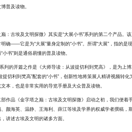
文博普及读物。
之巅：古埃及文明探微》其实是“大展小书”系列的第二个产品。
明确——它是为“大展”量身定制的“小书”。所谓“大展”，指的是
“小书”则是通俗易懂的普及读物。
”系列的开篇之作是《大师导读：从波提切利到梵高》，是为上博2
波提切利到梵高”配套的“小书”，创新性地将策展人精讲视频转化
览文本，也是非常实用的导览手册及大众普及读物。
二部作品《金字塔之巅：古埃及文明探微》启动之初，我们便着
福、颜海英、温静、王海利、薛江等埃及学界的权威学者撰稿，
出，讲述古埃及文明的诸多方面。