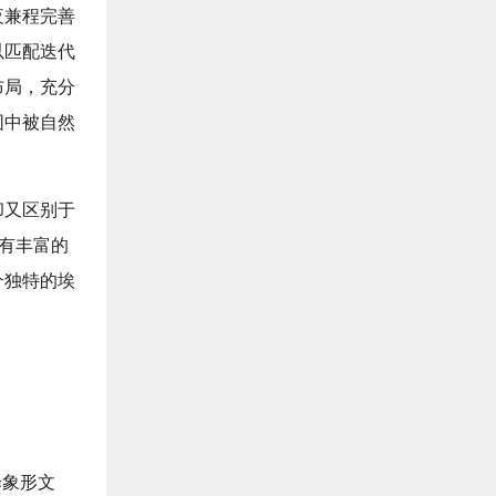
夜兼程完善
以匹配迭代
布局，充分
围中被自然
却又区别于
既有丰富的
个独特的埃
译象形文