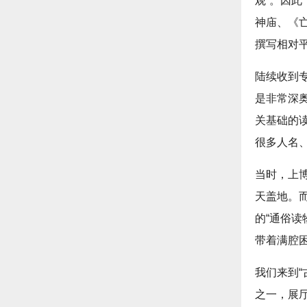
观”。因
神庙、《
撰写相对
陆续收到
是非常深
关基础的读
很多人名
当时，上
天盖地。而
的“通俗读
带着满腔
我们来到“
之一，展