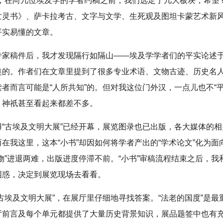
此，在向几位埃及学的学者约稿之前，我们选定了几大板块，希望
亡灵书》、萨卡拉考古、文字与文学、生死观及图坦卡蒙艺术新
平实易懂的文章。
专家稿件后，我才发现隔行如隔山——埃及学学者们的平实论述
奥的。作者们在文章里提到了很多专业术语、文物古迹、历史名
者而言可能是“人所共知”的。但对我这位门外汉，一点儿也不“平
、神祇甚至看起来都差不多。
博“古埃及文明大展”已经开幕，展览图录也已出版，各大媒体的
在我这里，这本“小书”却因如何将学者产出的“学术论文”化为面
物”进退两难，出版进度停滞不前。“小书”审稿流程结束之后，我
困惑，决定到展览现场去看看。
古埃及文明大展”，在展厅里仔细地寻找答案。“法老的国度”是最
厅前言及每个单元都提供了大量历史背景知识，展品题签中也有