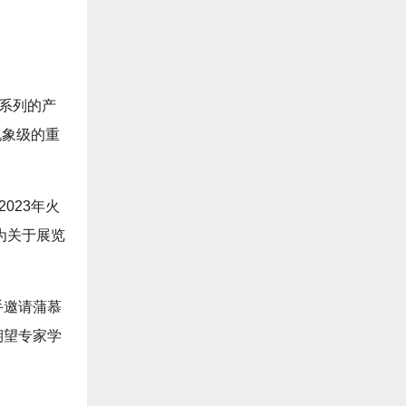
该系列的产
现象级的重
023年火
为关于展览
手邀请蒲慕
期望专家学