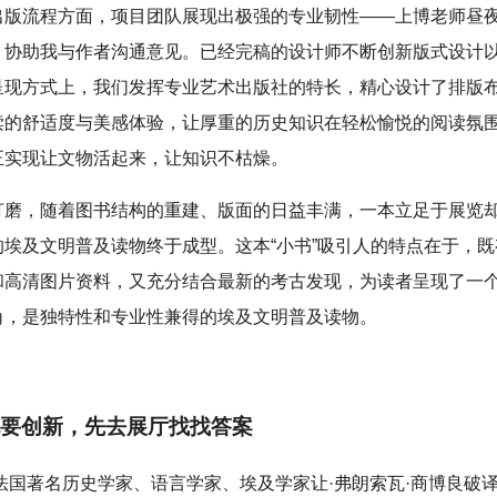
出版流程方面，项目团队展现出极强的专业韧性——上博老师昼
，协助我与作者沟通意见。已经完稿的设计师不断创新版式设计
呈现方式上，我们发挥专业艺术出版社的特长，精心设计了排版
读的舒适度与美感体验，让厚重的历史知识在轻松愉悦的阅读氛
正实现让文物活起来，让知识不枯燥。
打磨，随着图书结构的重建、版面的日益丰满，一本立足于展览
的埃及文明普及读物终于成型。这本“小书”吸引人的特点在于，
和高清图片资料，又充分结合最新的考古发现，为读者呈现了一
角，是独特性和专业性兼得的埃及文明普及读物。
要创新，先去展厅找找答案
，法国著名历史学家、语言学家、埃及学家让·弗朗索瓦·商博良破