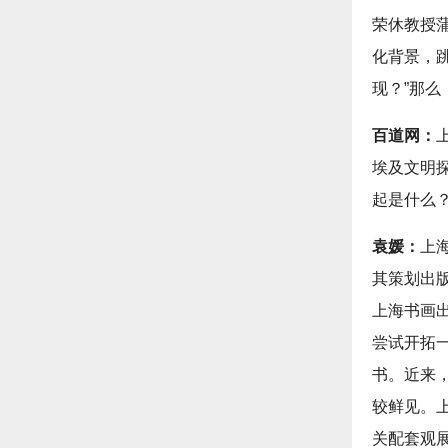
荣休教授
化背景，
现？”那么
百道网：
埃及文明
起是什么
袁媛：
上
其策划出
上海书画
尝试开拓
书。近来
较鲜见。
关配套观