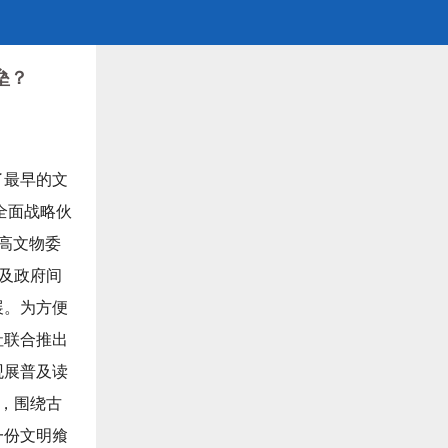
垒？
了最早的文
全面战略伙
最高文物委
埃及政府间
展。为方便
社联合推出
观展普及读
家，围绕古
一份文明飨