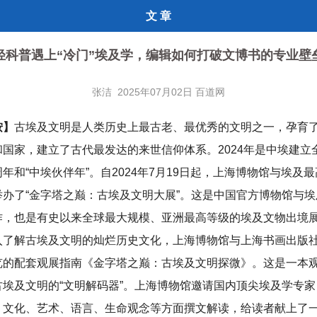
文 章
轻科普遇上“冷门”埃及学，编辑如何打破文博书的专业壁
张洁 2025年07月02日 百道网
按】
古埃及文明是人类历史上最古老、最优秀的文明之一，孕育
和国家，建立了古代最发达的来世信仰体系。2024年是中埃建立
年和“中埃伙伴年”。自2024年7月19日起，上海博物馆与埃及
举办了“金字塔之巅：古埃及文明大展”。这是中国官方博物馆与
作，也是有史以来全球最大规模、亚洲最高等级的埃及文物出境
入了解古埃及文明的灿烂历史文化，上海博物馆与上海书画出版
览的配套观展指南《金字塔之巅：古埃及文明探微》。这是一本
古埃及文明的“文明解码器”。上海博物馆邀请国内顶尖埃及学专
、文化、艺术、语言、生命观念等方面撰文解读，给读者献上了