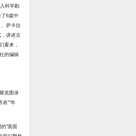
进入科学勘
了6篇中
》、萨卡拉
式，讲述古
”们看来，
版社的编辑
与展览图录
表”“年
的“面面