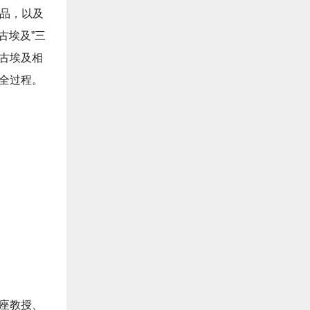
精品，以及
古埃及”三
备古埃及相
版全过程。
讲座教授、