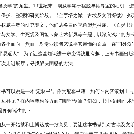
埃及学”的诞生。19世纪末，埃及学终于摆脱早期寻宝的动机，
、保护、整理和研究阶段。《金字塔之巅：古埃及文明探微》收录
界权威学者的研究专文，他们从各自的视角聚焦神庙、《亡灵书
字与文学、生死观及图坦卡蒙艺术新风等主题，以深入浅出的方
的各个面向。然而，对专业读者来说平实易懂的文章，在“门外汉
“平易近人”。为了让这些知识进一步变得浅显有趣，上海书画出
再次走进展厅，寻找解决困惑的方法。
本书可以说是一本“定制书”。作为配套书籍，如何在内容策划上
互补呢？在内容架构等方面有哪些创新？例如，书中提到的“术语
是如何诞生的？
们从一开始就和上博达成一致意见，要让这本书做到对古埃及文明