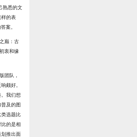
己熟悉的文
怎样的表
的答案。
塔之巅：古
的初衷和缘
出版团队，
反响颇好。
奏。我们想
加普及的图
这类选题比
对比的是相
策划推出面