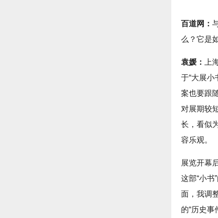
百道网：
么？它是
袁媛：
上
于“大展
案也要跟
对展期较
长，看似
容乐观。
展览开幕
这部“小
面，我调
的“历史事