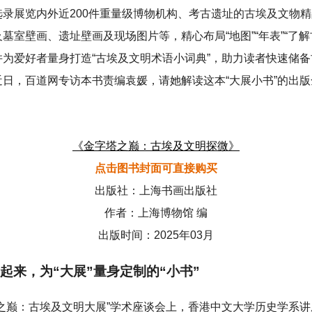
选录展览内外近200件重量级博物机构、考古遗址的古埃及文物
墓室壁画、遗址壁画及现场图片等，精心布局“地图”“年表”“了解
并为爱好者量身打造“古埃及文明术语小词典”，助力读者快速储
近日，百道网专访本书责编袁媛，请她解读这本“大展小书”的出
《金字塔之巅：古埃及文明探微》
点击图书封面可直接购买
出版社：上海书画出版社
作者：上海博物馆 编
出版时间：2025年03月
起来，为“大展”量身定制的“小书”
塔之巅：古埃及文明大展”学术座谈会上，香港中文大学历史学系