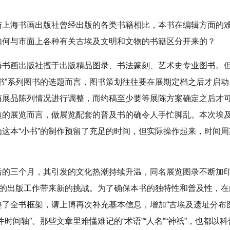
与上海书画出版社曾经出版的各类书籍相比，本书在编辑方面的
如何与市面上各种有关古埃及文明和文物的书籍区分开来的？
海书画出版社擅于出版精品图录、书法篆刻、艺术史专业图书。
小书”系列图书的选题而言，图书策划往往要在展期定档之后才启
随展品陈列情况进行调整，而约稿至少要等展陈方案确定之后才
短的展览而言，做展览配套的普及书的确令人手忙脚乱。本次埃
为这本“小书”的制作预留了充足的时间，但实际操作起来，时间
后的三个月，其引发的文化热潮持续升温，同名展览图录不断加
书”的出版工作带来新的挑战。为了确保本书的独特性和普及性，在
整了全书框架，请上博再次补充基本信息，增加“古埃及遗址分布
件时间轴”。那些文章里难懂难记的“术语”“人名”“神祇”，也都以