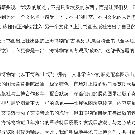
蒲慕州说：“埃及的展览，不是只看埃及的东西，而是让我们从自
跳到另外一个文化当中感受一下，不同的时空、不同文化的人是
，该如何正确地“跳入”另一个文化？上海书画出版社给出了自己
上海书画出版社出版的上海博物馆“古埃及”大展百科全书《金字
探微》，它更像是一部上海博物馆官方观展“攻略”。这部书选题
？
海博物馆（以下简称“上博”）拥有一支非常专业的展览配套图录
版的图录常常推陈出新，极富特色，市场对上博的热门展览图录
出版社与上博合作多年，配合默契，深谙他们的展览图录出版节
一些与展览图录不太一样的选题——比展览图录更轻便、内容更
，文博热带动了文博普及书的流行，但由博物馆自身主导出版的
上海博物馆近几年推出的重磅特展屡屡引发观展热潮，与之形成
展导览图书较为稀缺。为此，我们积极地寻求与上博合作，共同