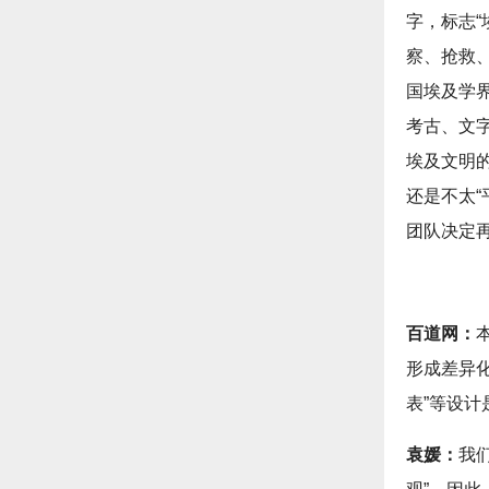
字，标志“
察、抢救
国埃及学
考古、文
埃及文明
还是不太
团队决定
百道网：
形成差异化
表”等设计
袁媛：
我