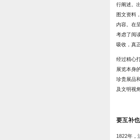
行阐述。
图文资料
内容。在
考虑了阅
吸收，真
经过精心
展览本身
珍贵展品
及文明视
要互补也
1822年