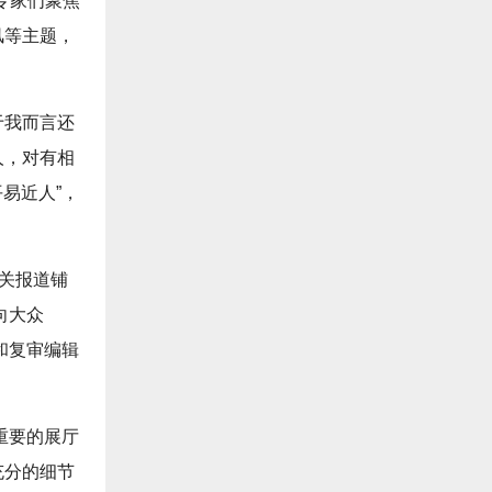
专家们聚焦
风等主题，
于我而言还
人，对有相
易近人”，
相关报道铺
向大众
和复审编辑
重要的展厅
充分的细节