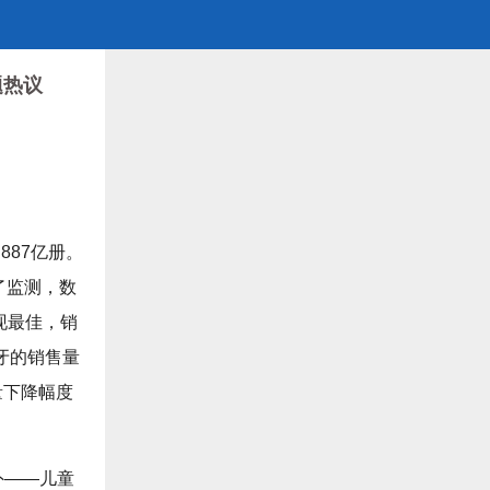
题热议
.887亿册。
行了监测，数
现最佳，销
班牙的销售量
量下降幅度
外——儿童