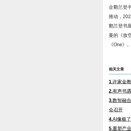
企鹅兰登书屋
推动，20
鹅兰登书屋
曼的《放
《One》
相关文章
1.
许家金教
2.
有声书
3.
数智融合
会召开
4.
AI像极
5.
重塑产业