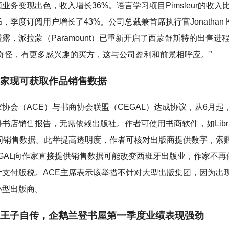
频业务变现出色，收入增长36%。语言学习项目Pimsleur的收入
%，季度订阅用户增长了43%。公司总裁兼首席执行官Jonathan K
露，派拉蒙（Paramount）已重新开启了西蒙舒斯特的出售进
不奇怪，有更多感兴趣的买方，这与公司盈利和前景相呼应。”
家现可获取作品销售数据
协会（ACE）与书商协会联盟（CEGAL）达成协议，从6月起，
书店销售报告，无需依赖出版社。作者可使用书商软件，如Libri
访问销售数据。此举提高透明度，作者可核对出版商提供数字，索
EGAL向作家直接提供销售数据可能改变西班牙出版业，作家不再
计支付版税。ACE主席表示该举措不针对大型出版集团，因为出
小型出版商。
王子自传，企鹅兰登书屋第一季度业绩表现强劲