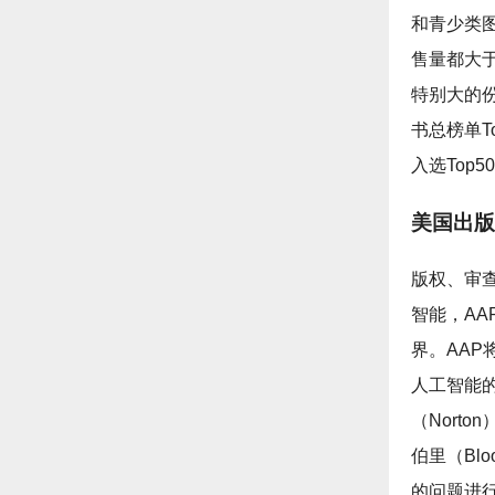
和青少类
售量都大
特别大的
书总榜单T
入选Top
美国出版
版权、审
智能，AA
界。AA
人工智能
（Norto
伯里（Bl
的问题进行