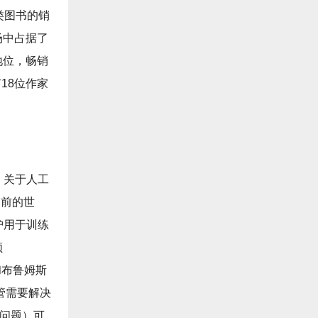
类图书的销
场中占据了
地位，畅销
18位作家
。关于人工
之前的世
护用于训练
顿
）和布鲁姆斯
监管需要解决
些问题）可