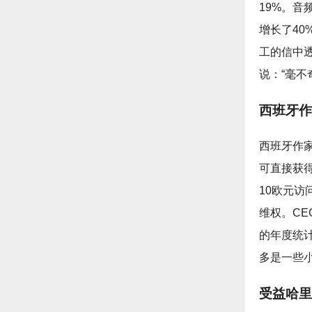
19%。音
增长了40
工的信中透
说：“毫
西班牙作
西班牙作家
可直接获得
10欧元
维权。C
的年度统
多是一些
受益哈里