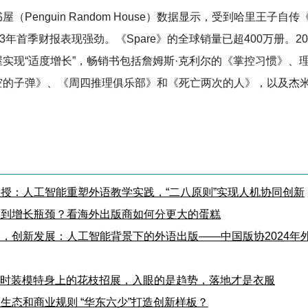
（Penguin Random House）数据显示，受到哈里王子自传《
23年首季财报表现强劲。《Spare》的全球销量已超400万册。20
实现“适度增长”，畅销书包括詹姆斯·克利尔的《掌控习惯》、理
空的子弹》、《周四推理俱乐部》和《死亡两次的人》，以及杰米
。
授：人工智能重塑外语教学实践，“二八原则”实现人机协同创新
遇到增长瓶颈？看海外出版商如何分更大的蛋糕
，创新发展：人工智能背景下的外语出版——中国版协2024年
了时装模特身上的花枝招展，入眼的是趋势，落地才是衣服
生态和商业规则 “华东六少”打造创新样板？