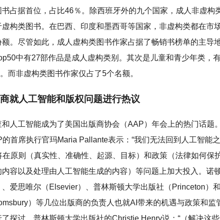
图书占据首位，占比46％。除西班牙外的九个国家，成人非虚构
于虚构类图书。在巴西、印度和墨西哥等国家，非虚构类都在市
份额。尽管如此，成人虚构类图书作家占据了畅销书榜单的主导
op50中有27部作品是成人虚构类别。其次是儿童和青少年类，有
50。而非虚构类图书作家仅占了5个名额。
商就人工智能和版权问题进行热议
查和人工智能成为了美国出版商协会（AAP）年会上的热门话题
P的首席执行官玛Maria Pallante表示：“我们无法回到人工智能
P将在原则（真实性、准确性、起源、目标）和政策（法律如何保
的内容以及处理由人工智能生成的内容）等问题上加大投入。诺
n）、爱思唯尔（Elsevier）、普林斯顿大学出版社（Princeton
oomsbury）等几位出版商的负责人也就AI带来的机遇与政策和
了探讨。普林斯顿大学出版社的Christie Henry说：“（解决这