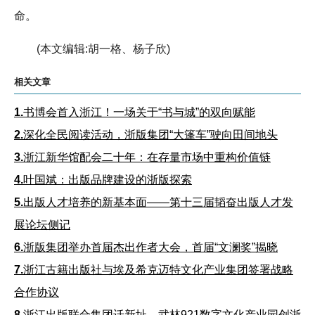
命。
(本文编辑:胡一格、杨子欣)
相关文章
1.
书博会首入浙江！一场关于“书与城”的双向赋能
2.
深化全民阅读活动，浙版集团“大篷车”驶向田间地头
3.
浙江新华馆配会二十年：在存量市场中重构价值链
4.
叶国斌：出版品牌建设的浙版探索
5.
出版人才培养的新基本面——第十三届韬奋出版人才发
展论坛侧记
6.
浙版集团举办首届杰出作者大会，首届“文澜奖”揭晓
7.
浙江古籍出版社与埃及希克迈特文化产业集团签署战略
合作协议
8.
浙江出版联合集团迁新址，武林921数字文化产业园创浙