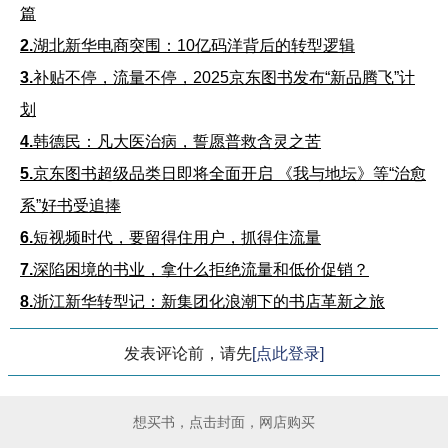
篇
2.
湖北新华电商突围：10亿码洋背后的转型逻辑
3.
补贴不停，流量不停，2025京东图书发布“新品腾飞”计
划
4.
韩德民：凡大医治病，誓愿普救含灵之苦
5.
京东图书超级品类日即将全面开启 《我与地坛》等“治愈
系”好书受追捧
6.
短视频时代，要留得住用户，抓得住流量
7.
深陷困境的书业，拿什么拒绝流量和低价促销？
8.
浙江新华转型记：新集团化浪潮下的书店革新之旅
发表评论前，请先
[点此登录]
想买书，点击封面，网店购买