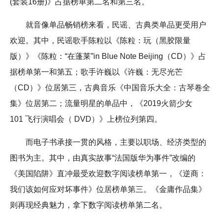
(套装16册)》占据榜单第二名和第三名。
就音像单品畅销榜来看，民谣、古典类单品更受用户
欢迎。其中，民谣歌手陈粒以《陈粒：玩（黑胶限量
版）》《陈粒：“在蓬莱”in Blue Note Beijing（CD）》占
据榜单第一和第五；歌手许巍以《许巍：无尽光芒
（CD）》位居第三，古典音乐《中国音乐大全：古琴卷全
集》位居第二；流量明星的单品中，《2019火箭少女
101 飞行演唱会（ DVD）》上榜位列第四。
而电子书承接一贯的风格，主要以职场、经济类型的
图书为主。其中，由真实故事“法国版华为事件”改编的
《美国陷阱》直冲最受欢迎数字阅读榜单第一，《逆商：
我们该如何应对坏事件》位居榜单第三。《金庸作品集》
则再现经典魅力，拿下数字阅读榜单第二名。