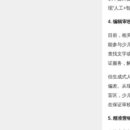
现“人工+
4. 编辑
目前，相
能参与少
查找文字
证服务，
但生成式
偏差。从
盲区，少
在保证审
5. 精准营