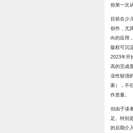
份第一次从
目前在少
创作，尤
向的应用
版权可沉
2023年
高的完成
业性较强
家），不
作质量。
但由于读
足。特别
的后期介