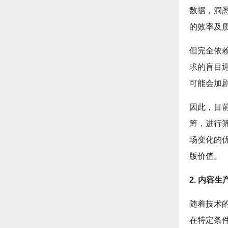
数据，洞
的效率及
但完全依
求的盲目
可能会加
因此，目
筹，进行
场变化的
版价值。
2. 内容
随着技术
在特定条