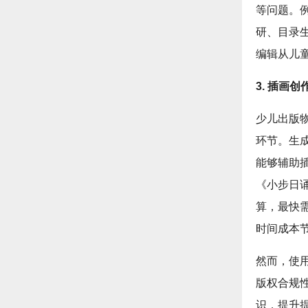
等问题。
研、目录
编辑从儿
3. 插画
少儿出版
环节。生
能够辅助
《小步日
算，最快
时间成本节
然而，使
版权合规
识，提升