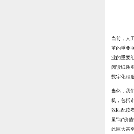
当前，人
革的重要
业的重要
阅读纸质
数字化程
当然，我
机，包括
效匹配读
量”与“价
此巨大甚