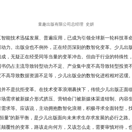
童趣出版有限公司
总经理
史妍
工智能技术迅猛发展、普遍应用，已成为引领全球新一轮科技革
驱动力。出版业也不例外，正在经历深刻的数智化变革。少儿出
组成，无疑正在经受同等当量的变革冲击。但由于行业的特殊性
图书仍占主流导致转型动力不足、产业集中度不高导致转型投资
度不高导致数据资源不足等，少儿出版业的数智化进程相对迟缓
们并不是抗拒变革。在技术变革浪潮裹挟下，传统少儿出版正面
市场需求被新媒介形式挤压、营销命门被新媒体渠道钳制、内容
者需求等。应该说，主动拥抱数智化浪潮，积极寻求全面转型，找
值恒量”的新平衡，是少儿出版面向未来求生存求发展的必行之路
至颠覆性的变革，路该走向何方，又该怎么走，需要审慎对待，