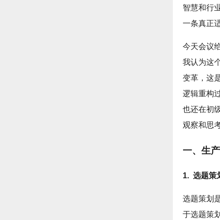
智慧和行
一条真正
今天会议
我认为这
变革，这
逻辑重构
也还在初级
观察和思
一、生产
1. 选题
选题策划
于选题策