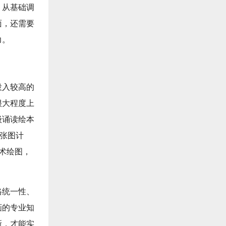
，从基础调
面，还需要
力。
投入较高的
很大程度上
级诵读绘本
一张图计
术绘图，
格统一性、
画的专业知
新，才能实