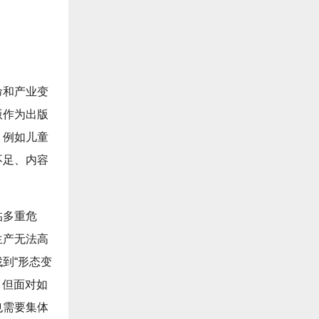
命和产业变
版作为出版
，例如儿童
不足、内容
。
临多重危
生产无法高
到“形态变
。但面对如
也需要集体