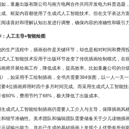
例如，童趣出版有限公司与南方电网合作共同开发电力科普选题
生成、框架内容都使用了生成式人工智能技术。但在文字表达方
童阅读喜好和理解认知出发进行调整，确保内容的准确性和吸引
创作：人工主导+智能绘图
物的生产流程中，插画创作是关键环节，却也是相对时间和费用
成式人工智能技术应用于出版环节改变了传统插画绘制模式，在
插画师开展绘画工作，降低成本，提高效率。比如童趣公司的分
诵》，如采用手工绘制插画，全书共需要384张图，以一人一天
需要4位插画师用时四个多月时间完成。而采用生成式人工智能技
省60%，费用节约了68%，极大降低了出版成本。
用生成式人工智能绘制插画仍需要人工介入与主导，保障插画风
性和细节准确性。美术团队和编辑团队需要储备关于少儿读物插
提示词输出能力，并在已生成的基础插画上发挥个人优势有所创