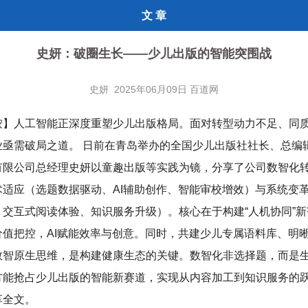
文 章
史妍：破圈生长——少儿出版的智能突围战
史妍 2025年06月09日 百道网
按】人工智能正深度重塑少儿出版格局。面对转型动力不足、同
业亟需破局之道。 日前在青岛举办的全国少儿出版社社长、总编
有限公司总经理史妍以童趣出版等实践为镜，分享了公司数智化
术适应（选题数据驱动、AI辅助创作、智能审校增效）与系统变
、交互式阅读体验、知识服务升级）。核心在于构建“人机协同”
价值把控，AI赋能效率与创意。同时，共建少儿专属语料库、明
数智原生思维，是构建健康生态的关键。数智化非选择题，而是
方能抢占少儿出版的智能新赛道，实现从内容加工到知识服务的
享全文。