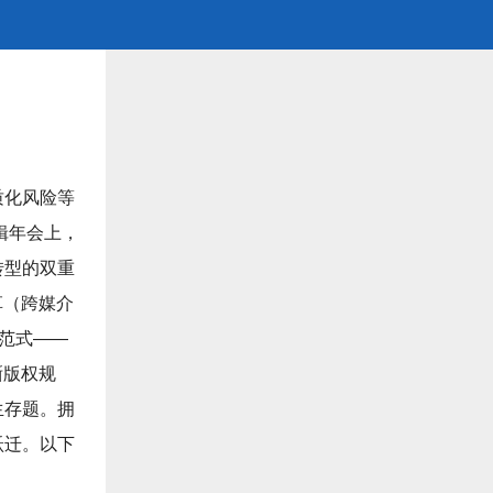
质化风险等
辑年会上，
转型的双重
革（跨媒介
新范式——
晰版权规
生存题。拥
跃迁。以下