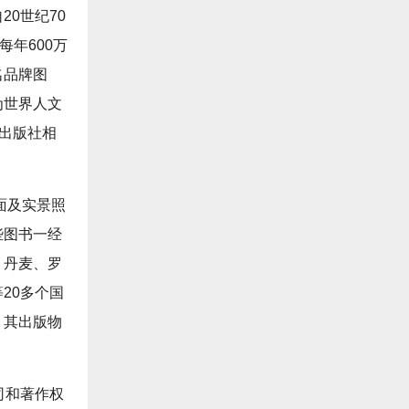
0世纪70
年600万
名品牌图
为世界人文
图出版社相
面及实景照
些图书一经
、丹麦、罗
20多个国
，其出版物
公司和著作权