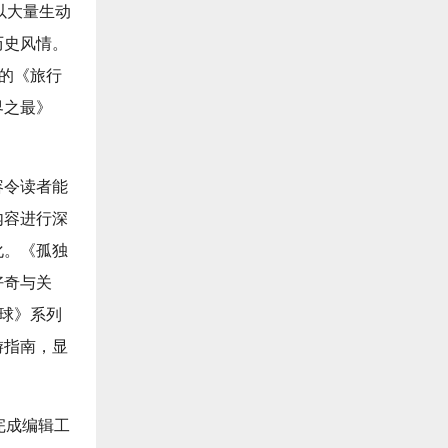
以大量生动
历史风情。
中的《旅行
界之最》
容令读者能
内容进行深
化。《孤独
好奇与关
星球》系列
游指南，显
完成编辑工