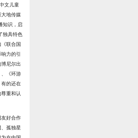
》中文儿童
原大地传媒
播知识，启
了独具特色
如《联合国
影响力的引
的博尼尔出
》、《环游
，有的还在
的尊重和认
团友好合作
团、孤独星
成为在中国