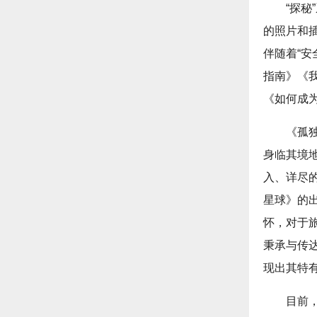
“探
的照片和
伴随着“
指南》《
《如何成
《孤
身临其境
入、详尽
星球》的
怀，对于
秉承与传
现出其特
目前