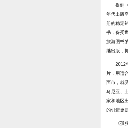
提到
年代出版至
册的稳定
书，备受
旅游图书
继出版，
20
片，用适
面市，就
马尼亚、
家和地区
的引进更
《孤独