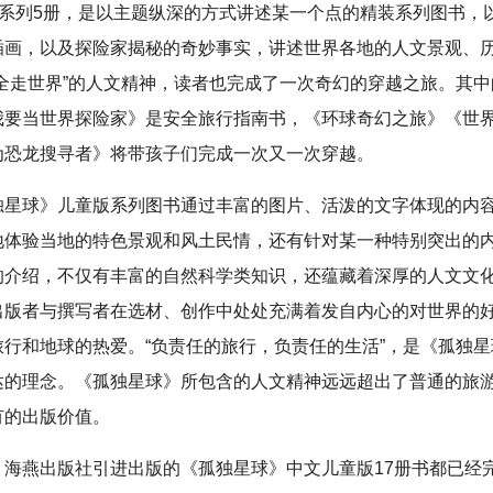
秘”系列5册，是以主题纵深的方式讲述某一个点的精装系列图书，
插画，以及探险家揭秘的奇妙事实，讲述世界各地的人文景观、
安全走世界”的人文精神，读者也完成了一次奇幻的穿越之旅。其
我要当世界探险家》是安全旅行指南书，《环球奇幻之旅》《世
为恐龙搜寻者》将带孩子们完成一次又一次穿越。
独星球》儿童版系列图书通过丰富的图片、活泼的文字体现的内
地体验当地的特色景观和风土民情，还有针对某一种特别突出的
的介绍，不仅有丰富的自然科学类知识，还蕴藏着深厚的人文文
出版者与撰写者在选材、创作中处处充满着发自内心的对世界的
旅行和地球的热爱。“负责任的旅行，负责任的生活”，是《孤独
达的理念。《孤独星球》所包含的人文精神远远超出了普通的旅
有的出版价值。
，海燕出版社引进出版的《孤独星球》中文儿童版17册书都已经