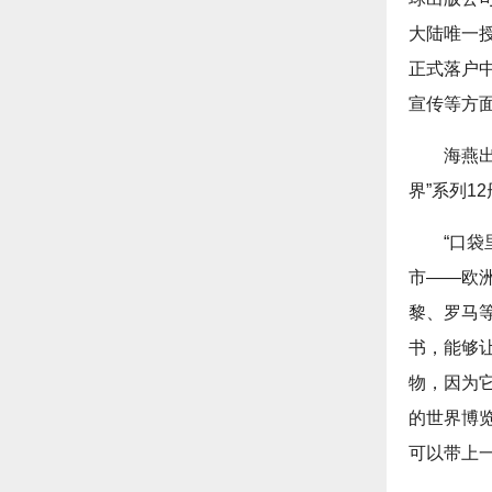
大陆唯一
正式落户
宣传等方
海燕
界”系列12
“口
市——欧
黎、罗马
书，能够
物，因为
的世界博
可以带上