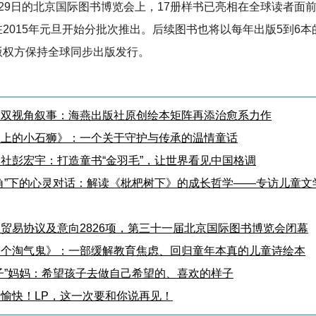
29日的北京国际图书博览会上，17册样书已亮相在全球读者面
2015年元旦开始分批次推出。后续图书也将以每年出版5到6本
版权方保持全球同步出版发行。
爱双视角叙事：海燕出版社原创绘本矩阵再添治愈系力作
桥上的小石狮》：一个关于守护与传承的温情童话
社彭宏宇：打造童书“金羽毛”，让世界看见中国格调
角”下的心灵对话：解读《枇杷树下》的成长哲学——专访儿童文
贸易协议及意向2826项，第三十一届北京国际图书博览会闭幕
一个淘气鬼》：一部缓解教育焦虑、回归童年本真的儿童诗绘本
子”妈妈：希望孩子去做自己希望的、喜欢的样子
愉快！LP，这一次要和你说再见！