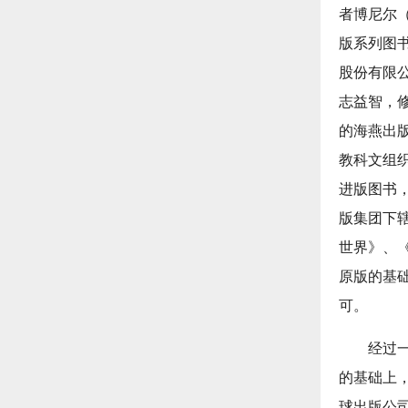
者博尼尔（
版系列图
股份有限
志益智，
的海燕出
教科文组
进版图书
版集团下
世界》、
原版的基
可。
经过
的基础上
球出版公