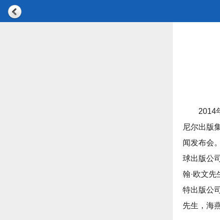
201
尼尔出版
闻发布会
球出版公
翰·欧文
特出版公
先生，海