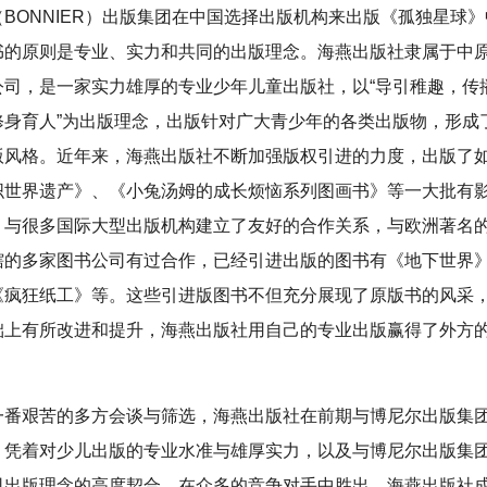
BONNIER）出版集团在中国选择出版机构来出版《孤独星球
书的原则是专业、实力和共同的出版理念。海燕出版社隶属于中
公司，是一家实力雄厚的专业少年儿童出版社，以“导引稚趣，传
修身育人”为出版理念，出版针对广大青少年的各类出版物，形成
版风格。近年来，海燕出版社不断加强版权引进的力度，出版了
织世界遗产》、《小兔汤姆的成长烦恼系列图画书》等一大批有
，与很多国际大型出版机构建立了友好的合作关系，与欧洲著名
辖的多家图书公司有过合作，已经引进出版的图书有《地下世界
《疯狂纸工》等。这些引进版图书不但充分展现了原版书的风采
础上有所改进和提升，海燕出版社用自己的专业出版赢得了外方
一番艰苦的多方会谈与筛选，海燕出版社在前期与博尼尔出版集
，凭着对少儿出版的专业水准与雄厚实力，以及与博尼尔出版集
司出版理念的高度契合，在众多的竞争对手中胜出。海燕出版社