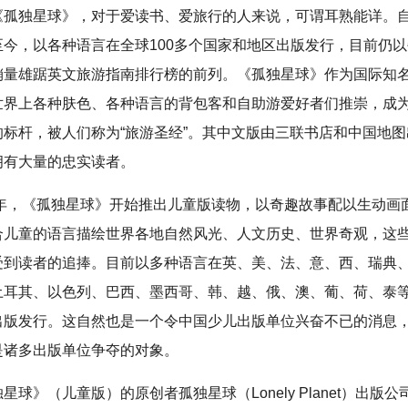
《孤独星球》，对于爱读书、爱旅行的人来说，可谓耳熟能详。自2
今，以各种语言在全球100多个国家和地区出版发行，目前仍以每
销量雄踞英文旅游指南排行榜的前列。《孤独星球》作为国际知
世界上各种肤色、各种语言的背包客和自助游爱好者们推崇，成
的标杆，被人们称为“旅游圣经”。其中文版由三联书店和中国地
拥有大量的忠实读者。
12年，《孤独星球》开始推出儿童版读物，以奇趣故事配以生动画
合儿童的语言描绘世界各地自然风光、人文历史、世界奇观，这
受到读者的追捧。目前以多种语言在英、美、法、意、西、瑞典
土耳其、以色列、巴西、墨西哥、韩、越、俄、澳、葡、荷、泰等
出版发行。这自然也是一个令中国少儿出版单位兴奋不已的消息
是诸多出版单位争夺的对象。
星球》（儿童版）的原创者孤独星球（Lonely Planet）出版