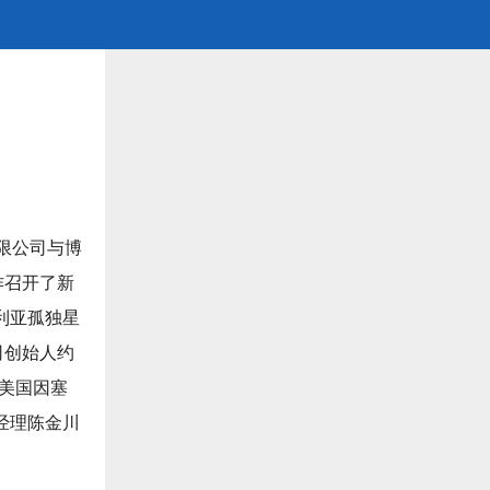
有限公司与博
作召开了新
利亚孤独星
司创始人约
，美国因塞
经理陈金川