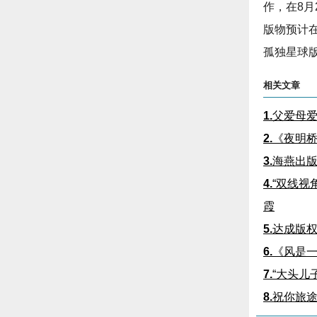
作，在8月
版物预计在
孤独星球
相关文章
1.
父爱母
2.
《夜明
3.
海燕出版
4.
“双线视
霞
5.
达成版权
6.
《风是
7.
“大头儿
8.
祝你旅途