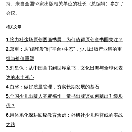
持。来自全国53家出版相关单位的社长（总编辑）参加了
会议。
相关文章
1.
接力社这场原创图画书展，为何值得原创童书圈关注？
2.
郑重：从“编印发”到“平台+生态”，少儿出版产业链的重
组与价值重塑
3.
刘星保：从中国童书到世界童书，文化出海与全球化表
达的本土初心
4.
白冰：做好质量管理，夯实长期发展的基石
5.
全国少儿出版人齐聚福州，童书出版该如何踏出升级步
伐？
6.
用体系化深耕回应教育焦虑：外研社少儿科普线的实战
之路