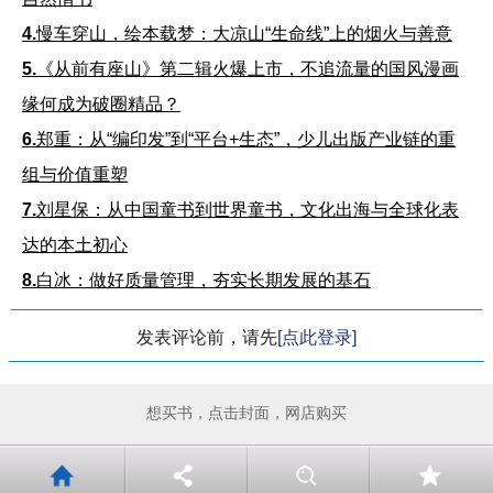
4.
慢车穿山，绘本载梦：大凉山“生命线”上的烟火与善意
5.
《从前有座山》第二辑火爆上市，不追流量的国风漫画
缘何成为破圈精品？
6.
郑重：从“编印发”到“平台+生态”，少儿出版产业链的重
组与价值重塑
7.
刘星保：从中国童书到世界童书，文化出海与全球化表
达的本土初心
8.
白冰：做好质量管理，夯实长期发展的基石
发表评论前，请先
[点此登录]
想买书，点击封面，网店购买