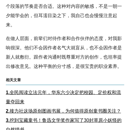
个段落的节奏是否合适。这种对内容的敏感，不是一朝一
夕能学会的，但耳濡目染之下，我自己也会慢慢注意起
来。
在做人层面，前辈们对待作者和合作伙伴的态度，对我影
响很深。他们不会因作者名气大就盲从，也不会因作者是
新人就敷衍。跟作者沟通时既尊重对方的创作，也坦率提
出修改意见。这种平衡的分寸感，是很宝贵的职业素养。
相关文章
1.
全民阅读立法元年，华东六少决定把校园、定价权和流
量夺回来
2.
接力社这场原创图画书展，为何值得原创童书圈关注？
3.
挖到宝藏童书！鲁迅文学奖作家写了30封草原小妖怪的
自然情书