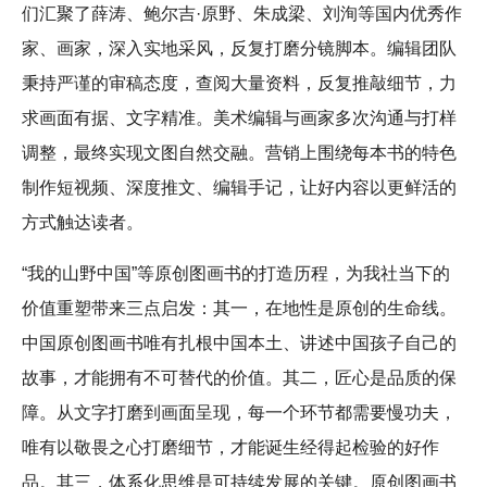
们汇聚了薛涛、鲍尔吉·原野、朱成梁、刘洵等国内优秀作
家、画家，深入实地采风，反复打磨分镜脚本。编辑团队
秉持严谨的审稿态度，查阅大量资料，反复推敲细节，力
求画面有据、文字精准。美术编辑与画家多次沟通与打样
调整，最终实现文图自然交融。营销上围绕每本书的特色
制作短视频、深度推文、编辑手记，让好内容以更鲜活的
方式触达读者。
“我的山野中国”等原创图画书的打造历程，为我社当下的
价值重塑带来三点启发：其一，在地性是原创的生命线。
中国原创图画书唯有扎根中国本土、讲述中国孩子自己的
故事，才能拥有不可替代的价值。其二，匠心是品质的保
障。从文字打磨到画面呈现，每一个环节都需要慢功夫，
唯有以敬畏之心打磨细节，才能诞生经得起检验的好作
品。其三，体系化思维是可持续发展的关键。原创图画书