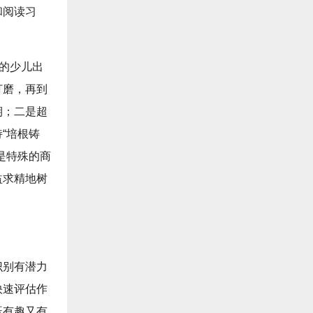
和阅读习
功的少儿出
打磨，再到
期；二是超
“培根铸
是特殊的商
益求精地树
识别有潜力
快速评估作
既有趣又有