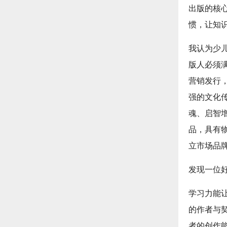
出版的核
惯，让知识
我认为少
版人必须
营销发行
强的文化
魂、启智
品，具有
立市场品
发现一位
学习力能
的作者与
者的创作