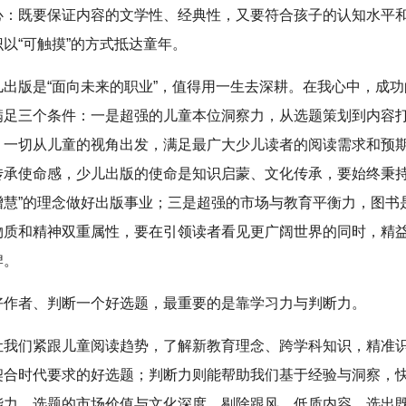
心：既要保证内容的文学性、经典性，又要符合孩子的认知水平
以“可触摸”的方式抵达童年。
儿出版是“面向未来的职业”，值得用一生去深耕。在我心中，成
满足三个条件：一是超强的儿童本位洞察力，从选题策划到内容
，一切从儿童的视角出发，满足最广大少儿读者的阅读需求和预
传承使命感，少儿出版的使命是知识启蒙、文化传承，要始终秉持
增慧”的理念做好出版事业；三是超强的市场与教育平衡力，图书
物质和精神双重属性，要在引领读者看见更广阔世界的同时，精
牌。
好作者、判断一个好选题，最重要的是靠学习力与判断力。
让我们紧跟儿童阅读趋势，了解新教育理念、跨学科知识，精准
契合时代要求的好选题；判断力则能帮助我们基于经验与洞察，
能力、选题的市场价值与文化深度，剔除跟风、低质内容，选出