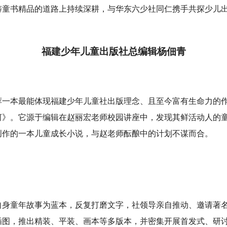
铸童书精品的道路上持续深耕，与华东六少社同仁携手共探少儿
。
福建少年儿童出版社总编辑杨佃青
荐一本最能体现福建少年儿童社出版理念、且至今富有生命力的
河》。它源于编辑在赵丽宏老师校园讲座中，发现其鲜活动人的
创作的一本儿童成长小说，与赵老师酝酿中的计划不谋而合。
自身童年故事为蓝本，反复打磨文字，社领导亲自推动、邀请著
插图，推出精装、平装、画本等多版本，并密集开展首发式、研