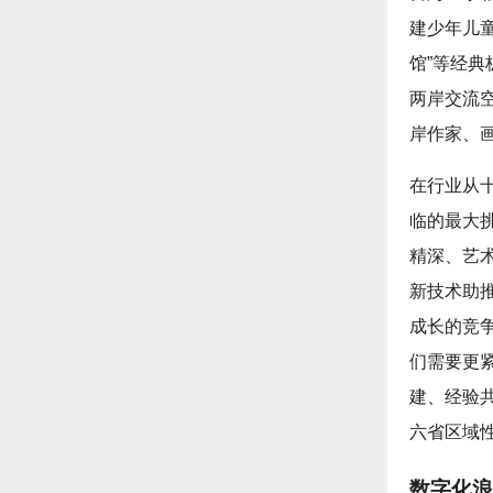
建少年儿童
馆”等经
两岸交流
岸作家、
在行业从
临的最大
精深、艺
新技术助
成长的竞
们需要更
建、经验
六省区域
数字化浪