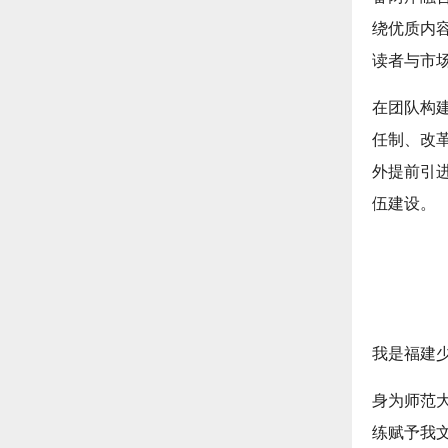
绕优质内
读者与市
在团队构
任制、改
外提前引
伍建设。
我是福建
身为师范
练赋予我