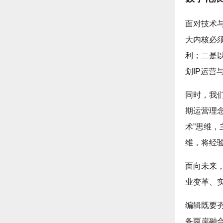
面对技术
大内核必
利；二是
划IP运
同时，我们
期运营理
术”思维，
维，将经
面向未来
业变革、
编辑既要
备两岸融