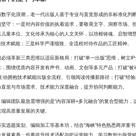
与数字化浪潮，老一代出版人基于专业与直觉形成的非标准化判
须坚守：一是对内容价值的执着追求，要敬畏文字、洞察市场、
以儿童本位、文化传承为核心的人文关怀，以培根铸魂、启智增
营与技术赋能；三是科学严谨细致、全流程对待作品的工匠精神。
必须革新三类思维以适应新格局：打破“单一出版”思维，树立I
念，围绕优质内容开发有声书、动画、文创等多元产品；打破“被
主动拥抱技术赋能出版全流程、引领阅读传播新路径；打破“经验
验直觉与市场需求、技术能力深度融合，提升协同判断能力。
，编辑团队最急需增强的是“内容深耕+多元融合”的复合型能力，
实现高质量发展的关键。
夯实选题策划、编辑加工等基本功，结合“海峡”特色熟悉两岸童
合发展素养；也要提升技术适配与IP运营能力，学习数智出版营