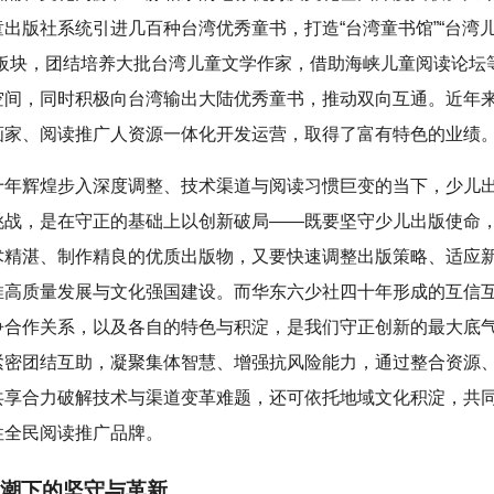
出版社系统引进几百种台湾优秀童书，打造“台湾童书馆”“台湾
典板块，团结培养大批台湾儿童文学作家，借助海峡儿童阅读论坛
空间，同时积极向台湾输出大陆优秀童书，推动双向互通。近年
画家、阅读推广人资源一体化开发运营，取得了富有特色的业绩
十年辉煌步入深度调整、技术渠道与阅读习惯巨变的当下，少儿
挑战，是在守正的基础上以创新破局——既要坚守少儿出版使命
术精湛、制作精良的优质出版物，又要快速调整出版策略、适应
推高质量发展与文化强国建设。而华东六少社四十年形成的互信
争合作关系，以及各自的特色与积淀，是我们守正创新的最大底
紧密团结互助，凝聚集体智慧、增强抗风险能力，通过整合资源
共享合力破解技术与渠道变革难题，还可依托地域文化积淀，共
性全民阅读推广品牌。
潮下的坚守与革新