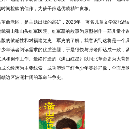
起时间检验的佳作，为孩子筛选优质精神食粮。
名革命老区，是主题出版的富矿，2023年，著名儿童文学家张品
建武夷山张山头红军医院、红军墓的故事为原型创作一部儿童小
出版的敏感性和对福建党史、军史的了解，我意识到这将是一个
青少年读者阅读需求的优质选题，于是很快与张老师达成一致，
采风和创作工作。最终打造的《满山红星》以闽北革命史为大背
的成长经历为主要线索，成功塑造了红色少年英雄群像，全面反
浙赣边区波澜壮阔的革命斗争史。