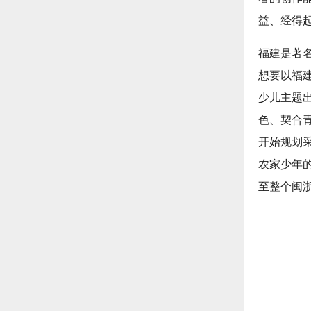
益、经得
福建是著
想要以福
少儿主题
色、契合
开始规划
农家少年
至整个闽