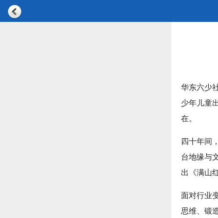
华东六少
少年儿童出
在。
四十年间
台地缘与
出《满山
面对行业
思维、锻