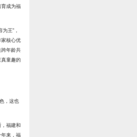
培育成为福
容为王”，
作家核心优
造跨年龄共
童真童趣的
特色，这也
断，福建和
十年来，福