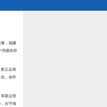
力量，福建
中亮眼的存
，更立足闽
文化，创作
，革新运营
心，在守海