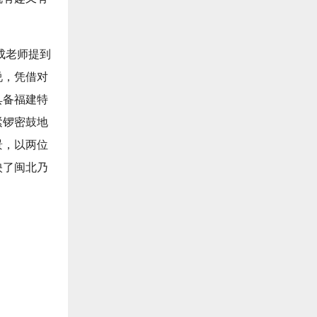
成老师提到
说，凭借对
具备福建特
紧锣密鼓地
景，以两位
映了闽北乃