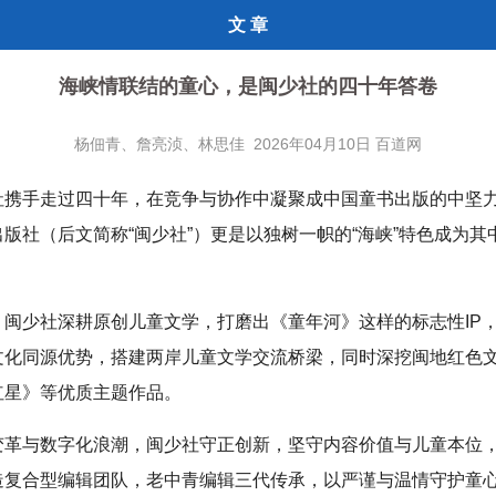
文 章
海峡情联结的童心，是闽少社的四十年答卷
杨佃青、詹亮浈、林思佳 2026年04月10日 百道网
社携手走过四十年，在竞争与协作中凝聚成中国童书出版的中坚
版社（后文简称“闽少社”）更是以独树一帜的“海峡”特色成为其
，闽少社深耕原创儿童文学，打磨出《童年河》这样的标志性IP
文化同源优势，搭建两岸儿童文学交流桥梁，同时深挖闽地红色
红星》等优质主题作品。
变革与数字化浪潮，闽少社守正创新，坚守内容价值与儿童本位
造复合型编辑团队，老中青编辑三代传承，以严谨与温情守护童