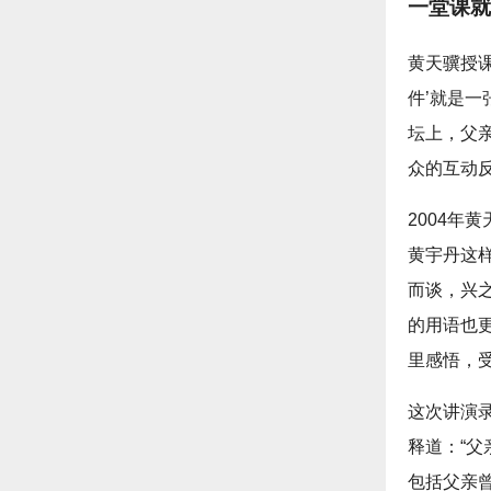
一堂课就
黄天骥授
件’就是
坛上，父
众的互动
2004年
黄宇丹这
而谈，兴
的用语也
里感悟，受
这次讲演
释道：“
包括父亲