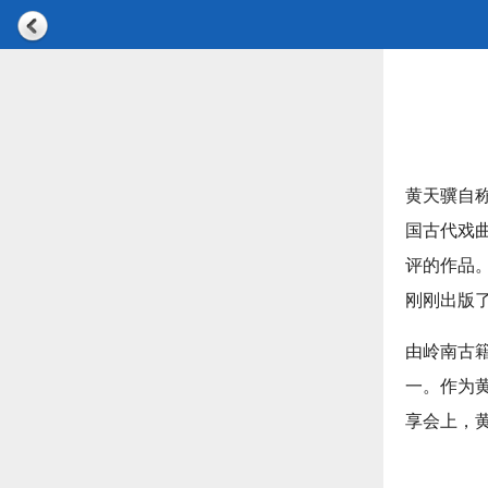
黄天骥自称
国古代戏
评的作品。
刚刚出版
由岭南古
一。作为
享会上，