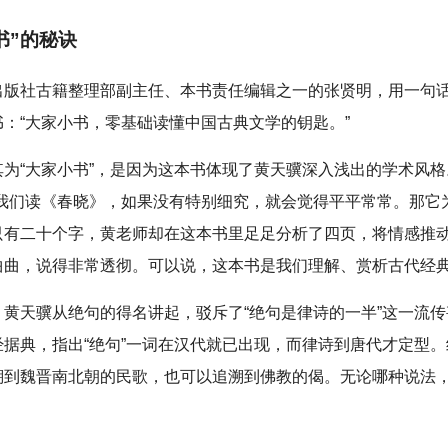
书”的秘诀
出版社古籍整理部副主任、本书责任编辑之一的张贤明，用一句
书：“大家小书，零基础读懂中国古典文学的钥匙。”
其为“大家小书”，是因为这本书体现了黄天骥深入浅出的学术风
“我们读《春晓》，如果没有特别细究，就会觉得平平常常。那它
只有二十个字，黄老师却在这本书里足足分析了四页，将情感推
曲曲，说得非常透彻。可以说，这本书是我们理解、赏析古代经典
，黄天骥从绝句的得名讲起，驳斥了“绝句是律诗的一半”这一流
经据典，指出“绝句”一词在汉代就已出现，而律诗到唐代才定型
溯到魏晋南北朝的民歌，也可以追溯到佛教的偈。无论哪种说法，