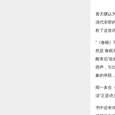
黄天骥认
清代宋荦
析了这首
“《春晓
然是‘春眠
醒来后“
雨声，引
象的串联
闻一多在《
淡”正是
书中还有