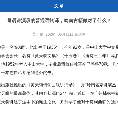
文 章
粤语讲演录的普通话转译，岭南古籍做对了什么？
姜子健 2026年05月11日 百道网
是一名“90后”。他出生于1935年，今年92岁，是中山大学中文
曲学会会长，著有《黄天骥文集》（十五卷）《唐诗三百年》等
他1952年考入中山大学，毕业后留校任教至今已整整70载。几
了一本连自己都感到意外的书。
籍出版社推出的《黄天骥诗词曲联讲演录》，系“岭南名家讲演丛
黄天骥的最新著作，其内容却源自24年前。近日，在广州楠枫书
黄天骥讲述了这本书的诞生之旅，并分享了他对于诗词曲联的独