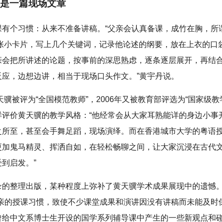
是一篇现场文章
课有个习惯：从来不准备讲稿。“父亲会认真备课，成竹在胸，所谓
一张小卡片，写上几个关键词，记录他论述的纲要，放在上衣的口
亲会把所讲述的论题，按事前的深思熟虑，逐条逐层展开，再结
反应，边想边讲，相当于现场口头作文。”黄宇丹说。
黄天骥被评为“全国模范教师”，2006年又被教育部评选为“国家级教
样评价黄天骥的教学风格：“他经常会从大家耳熟能详的身边小事
之所至，甚至会手舞足蹈，现场演绎。而在香港城市大学的粤语
更加鬼马精灵、挥洒自如，在轻松畅聊之间，让大家沉浸在古代
到启发。”
录的整理出版，某种程度上弥补了黄天骥学术成果展现中的遗憾
父亲的授课习惯，致使不少课堂成果和演讲因没有讲稿而未能及时
曾给中文系博士生开设的国学系列辅导课中产生的一些新观点和