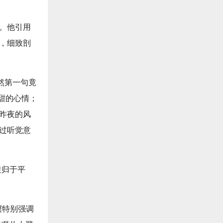
刻。他引用
例，细致剖
然第一句竟
很甜的心情；
到昨夜的风
通过听觉意
烂归于平
骥特别强调