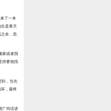
带来了一本
鸿生是黄天
慨之余，忽
搬家或者我
坚持要他找
想到，当光
损坏，最终
用广州话讲