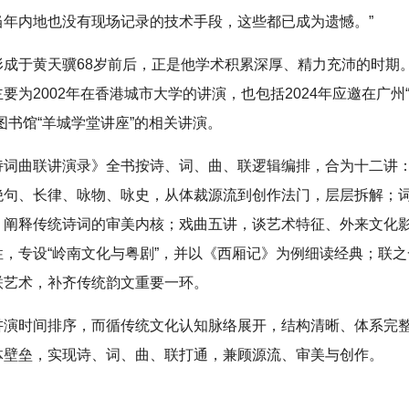
当年内地也没有现场记录的技术手段，这些都已成为遗憾。”
形成于黄天骥68岁前后，正是他学术积累深厚、精力充沛的时期
要为2002年在香港城市大学的讲演，也包括2024年应邀在广州
图书馆“羊城学堂讲座”的相关讲演。
诗词曲联讲演录》全书按诗、词、曲、联逻辑编排，合为十二讲
绝句、长律、咏物、咏史，从体裁源流到创作法门，层层拆解；
，阐释传统诗词的审美内核；戏曲五讲，谈艺术特征、外来文化
性，专设“岭南文化与粤剧”，并以《西厢记》为例细读经典；联
联艺术，补齐传统韵文重要一环。
讲演时间排序，而循传统文化认知脉络展开，结构清晰、体系完
体壁垒，实现诗、词、曲、联打通，兼顾源流、审美与创作。