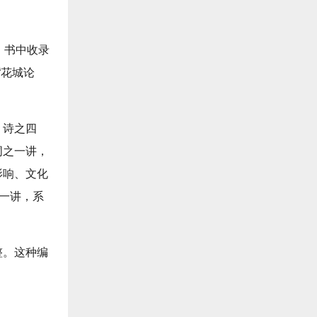
。书中收录
“花城论
：诗之四
词之一讲，
影响、文化
之一讲，系
整。这种编