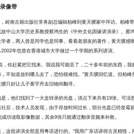
录像带
9月，岭南古籍出版社常务副总编辑柏峰到黄天骥家中拜访。柏峰
已故中山大学历史系教授蔡鸿生的《中外文化因缘讲演录》。蔡
大学者，两人曾是同学也是同事。看着老朋友的著作，黄天骥感
2002年也曾在香港城市大学做过一个学期的系列讲演。
辑说，你赶紧把它找来。我说我可能丢了，二十多年前的东西，我
修，不知道放到哪儿去了，恐怕很难找。”黄天骥回忆道。但柏峰
天骥只好让儿子黄宇丹去旧物间翻寻。
的是，他们找到了一大盒转录的光盘，清点下来共有19张。可没
版社后，技术人员发现，由于存放时间过长，部分光盘已经发霉
张能成功读取影像数据，其余9张只能通过翻录音频来补救。
是，这批讲演全部是用粤语进行的。“我用广东话讲得古灵精怪，