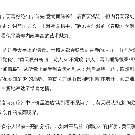
为，要写好绝句，首先“意简而味长”，语言要浅近，但内容要深
的话：“词简而味长，正难率意措手。”他以孟浩然的《春晓》为
诗看似平淡却内蕴丰富的艺术魅力。
》写的是春天早上的情景。一般人都会联想到青春的活力，而孟浩
不觉晓’。”黄天骥分析道，诗人从“不觉晓”切入，写出睡得很香
处处闻啼鸟”，从听觉上感受到春天的到来；然后笔锋一转，联想
出“花落知多少”的感叹。整首诗并没有按照时间顺序展开，而是
，曲折地表达了惜春之情。
唐诗杂论》中评价孟浩然“淡到看不见诗了”，黄天骥认为这“绚
诗文创作的最高境界。
许多令人眼前一亮的分析。比如对王昌龄《闺怨》的解读，黄天