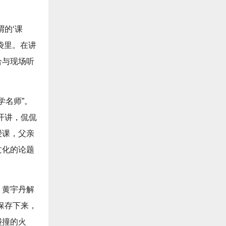
的‘课
袋里。在讲
合与现场听
学名师”。
开讲，侃侃
授课，父亲
文化的论题
。黄宇丹解
保存下来，
碰撞的火