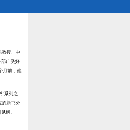
系教授、中
多部广受好
个月前，他
书”系列之
院的新书分
到见解。