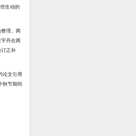
这些生动的
助整理。两
黄宇丹在两
自订正补
的论文引用
中秋节期间