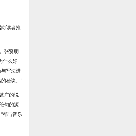
话向读者推
格。张贤明
为什么好
动与写法进
的秘诀。”
传甚广的说
。绝句的源
“都与音乐