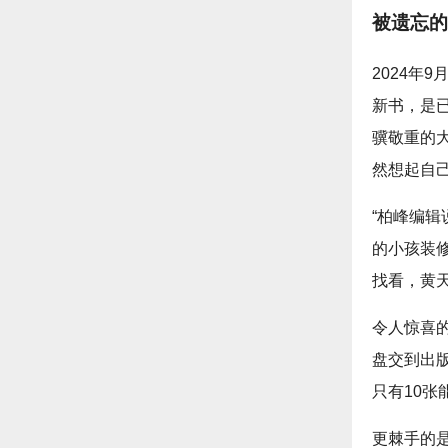
被遗忘的
2024年
新书，是
骥敬重的
然想起自己
“柏峰编
的小孩装
找看，黄
令人惊喜
盘交到出
只有10
更棘手的