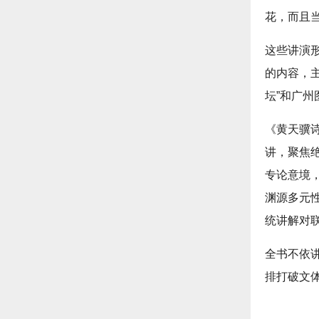
花，而且
这些讲演
的内容，主
坛”和广州
《黄天骥
讲，聚焦
专论意境
渊源多元
统讲解对
全书不依
排打破文