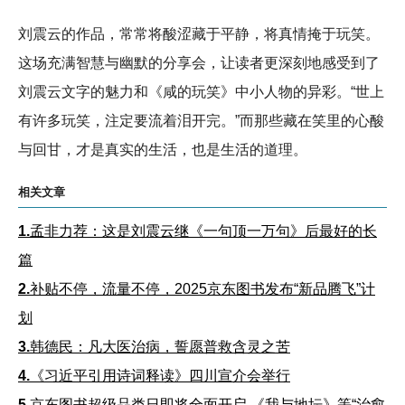
刘震云的作品，常常将酸涩藏于平静，将真情掩于玩笑。
这场充满智慧与幽默的分享会，让读者更深刻地感受到了
刘震云文字的魅力和《咸的玩笑》中小人物的异彩。“世上
有许多玩笑，注定要流着泪开完。”而那些藏在笑里的心酸
与回甘，才是真实的生活，也是生活的道理。
相关文章
1.
孟非力荐：这是刘震云继《一句顶一万句》后最好的长
篇
2.
补贴不停，流量不停，2025京东图书发布“新品腾飞”计
划
3.
韩德民：凡大医治病，誓愿普救含灵之苦
4.
《习近平引用诗词释读》四川宣介会举行
5.
京东图书超级品类日即将全面开启 《我与地坛》等“治愈