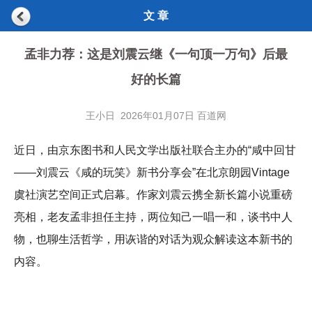
文 章
孟非力荐：这是刘震云继《一句顶一万句》后最
好的长篇
王小日 2026年01月07日 百道网
近日，由京东图书和人民文学出版社联合主办的“咸中回甘
——刘震云《咸的玩笑》新书分享会”在北京朗园Vintage
虞社演艺空间正式启幕。作家刘震云携全新长篇小说重磅
亮相，老友孟非担任主持，两位知己一唱一和，谈书中人
物，也聊生活哲学，用诙谐的对话为观众解读这本新书的
内容。