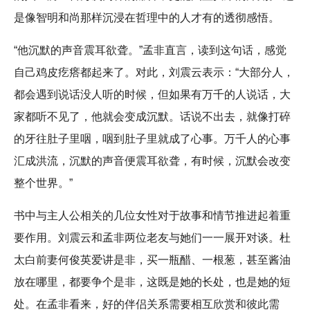
是像智明和尚那样沉浸在哲理中的人才有的透彻感悟。
“他沉默的声音震耳欲聋。”孟非直言，读到这句话，感觉
自己鸡皮疙瘩都起来了。对此，刘震云表示：“大部分人，
都会遇到说话没人听的时候，但如果有万千的人说话，大
家都听不见了，他就会变成沉默。话说不出去，就像打碎
的牙往肚子里咽，咽到肚子里就成了心事。万千人的心事
汇成洪流，沉默的声音便震耳欲聋，有时候，沉默会改变
整个世界。”
书中与主人公相关的几位女性对于故事和情节推进起着重
要作用。刘震云和孟非两位老友与她们一一展开对谈。杜
太白前妻何俊英爱讲是非，买一瓶醋、一根葱，甚至酱油
放在哪里，都要争个是非，这既是她的长处，也是她的短
处。在孟非看来，好的伴侣关系需要相互欣赏和彼此需