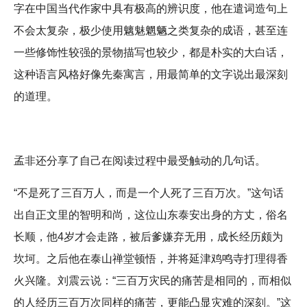
字在中国当代作家中具有极高的辨识度，他在遣词造句上
不会太复杂，极少使用魑魅魍魉之类复杂的成语，甚至连
一些修饰性较强的景物描写也较少，都是朴实的大白话，
这种语言风格好像先秦寓言，用最简单的文字说出最深刻
的道理。
孟非还分享了自己在阅读过程中最受触动的几句话。
“不是死了三百万人，而是一个人死了三百万次。”这句话
出自正文里的智明和尚，这位山东泰安出身的方丈，俗名
长顺，他4岁才会走路，被后爹嫌弃无用，成长经历颇为
坎坷。之后他在泰山禅堂顿悟，并将延津鸡鸣寺打理得香
火兴隆。刘震云说：“三百万灾民的痛苦是相同的，而相似
的人经历三百万次同样的痛苦，更能凸显灾难的深刻。”这