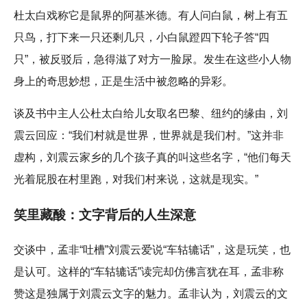
杜太白戏称它是鼠界的阿基米德。有人问白鼠，树上有五
只鸟，打下来一只还剩几只，小白鼠蹬四下轮子答“四
只”，被反驳后，急得滋了对方一脸尿。发生在这些小人物
身上的奇思妙想，正是生活中被忽略的异彩。
谈及书中主人公杜太白给儿女取名巴黎、纽约的缘由，刘
震云回应：“我们村就是世界，世界就是我们村。”这并非
虚构，刘震云家乡的几个孩子真的叫这些名字，“他们每天
光着屁股在村里跑，对我们村来说，这就是现实。”
笑里藏酸：文字背后的人生深意
交谈中，孟非“吐槽”刘震云爱说“车轱辘话”，这是玩笑，也
是认可。这样的“车轱辘话”读完却仿佛言犹在耳，孟非称
赞这是独属于刘震云文字的魅力。孟非认为，刘震云的文