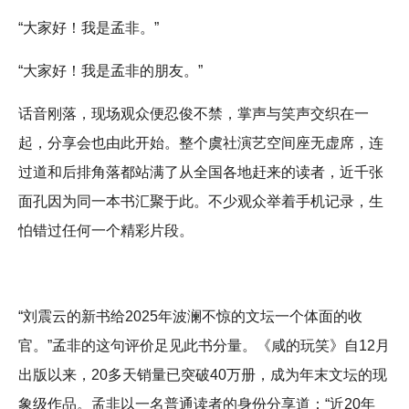
“大家好！我是孟非。”
“大家好！我是孟非的朋友。”
话音刚落，现场观众便忍俊不禁，掌声与笑声交织在一
起，分享会也由此开始。整个虞社演艺空间座无虚席，连
过道和后排角落都站满了从全国各地赶来的读者，近千张
面孔因为同一本书汇聚于此。不少观众举着手机记录，生
怕错过任何一个精彩片段。
“刘震云的新书给2025年波澜不惊的文坛一个体面的收
官。”孟非的这句评价足见此书分量。《咸的玩笑》自12月
出版以来，20多天销量已突破40万册，成为年末文坛的现
象级作品。孟非以一名普通读者的身份分享道：“近20年