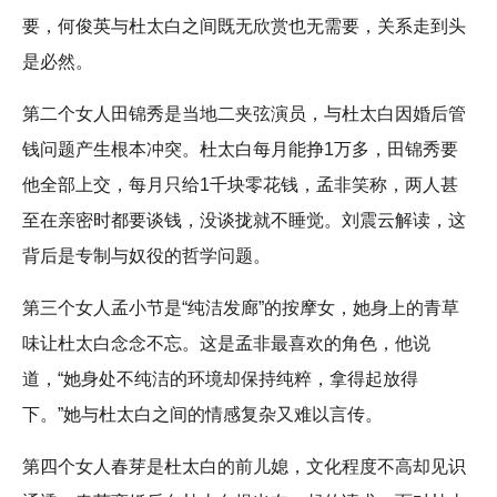
要，何俊英与杜太白之间既无欣赏也无需要，关系走到头
是必然。
第二个女人田锦秀是当地二夹弦演员，与杜太白因婚后管
钱问题产生根本冲突。杜太白每月能挣1万多，田锦秀要
他全部上交，每月只给1千块零花钱，孟非笑称，两人甚
至在亲密时都要谈钱，没谈拢就不睡觉。刘震云解读，这
背后是专制与奴役的哲学问题。
第三个女人孟小节是“纯洁发廊”的按摩女，她身上的青草
味让杜太白念念不忘。这是孟非最喜欢的角色，他说
道，“她身处不纯洁的环境却保持纯粹，拿得起放得
下。”她与杜太白之间的情感复杂又难以言传。
第四个女人春芽是杜太白的前儿媳，文化程度不高却见识