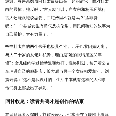
通透。春芽离婚后向杜太白提出在一起的请求，面对杜太
白的震惊，她反驳：“古人就可以，唐玄宗和杨玉环就行，
古人还能跟蛇谈恋爱，白蛇传里不就是吗？”孟非赞
叹：“一个县城女生有勇气反抗伦常，用民间熟知的故事为
自己辩护，太有力量了。”
书中杜太白的两个孩子也极具个性。儿子巴黎闪婚闪离，
与大二十岁的女老师私奔，理由是“她的眼睛湛蓝又年
轻”；女儿纽约学过跆拳道和散打，性格刚烈，曾开着公交
车冲进自己的服装店，长大后与另一个女孩相爱相守。刘
震云说：“这不是我设计的，生活中本就有这样的人和事，
他们身上都放出了异彩。”
回甘收尾：读者共鸣才是创作的结束
在谈到读者反馈时，刘震云表示，他常会在互联网上看读