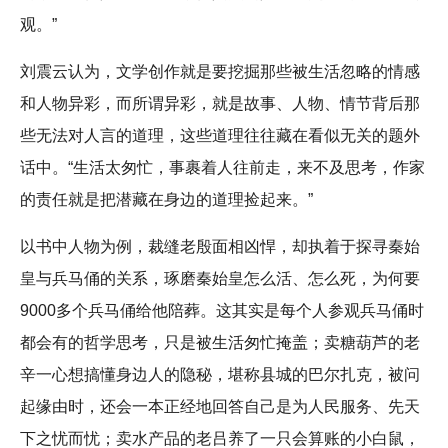
观。”
刘震云认为，文学创作就是要挖掘那些被生活忽略的情感
和人物异彩，而所谓异彩，就是故事、人物、情节背后那
些无法对人言的道理，这些道理往往藏在看似无关的题外
话中。“生活太匆忙，事裹着人往前走，来不及思考，作家
的责任就是把潜藏在身边的道理捡起来。”
以书中人物为例，裁缝老殷面相凶悍，却执着于探寻秦始
皇与兵马俑的关系，琢磨秦始皇怎么活、怎么死，为何要
9000多个兵马俑给他陪葬。这其实是每个人参观兵马俑时
都会有的哲学思考，只是被生活匆忙掩盖；卖糖葫芦的老
辛一心想搞懂身边人的隐秘，堪称县城的巴尔扎克，被问
起缘由时，还会一本正经地回答自己是为人民服务、先天
下之忧而忧；卖水产品的老吕养了一只会算账的小白鼠，