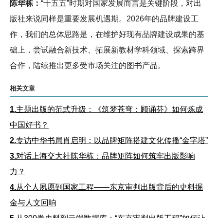
陈华栋：
“十五五”时期对国家发展而言是关键阶段，对出
版社来说同样是重要发展机遇期。2026年的品牌建设工
作，我们的总体思路是，在维护好现有品牌建设成果的基
础上，尝试融合新技术、拓展新教材学科领域、探索跨界
合作，陆续推出更多受市场关注的图书产品。
相关文章
1.
主题出版的范式升级：《筑梦苍穹：顾诵芬》如何炼成
中国好书？
2.
专访中华书局肖启明：以品牌矩阵搭建文化传播“金字塔”
3.
对话上海交大社陈华栋：品牌矩阵如何筑牢出版影响
力？
4.
从个人夙愿到国家工程——东京审判出版背后的史料掘
金与人文回响